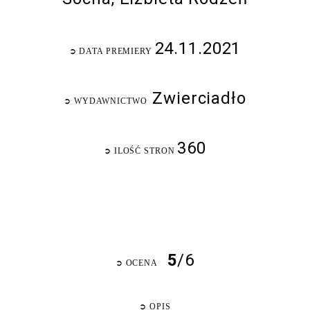
24.11.2021
➲
DATA PREMIERY
Zwierciadło
➲
WYDAWNICTWO
360
➲
ILOŚĆ STRON
5
/6
➲
OCENA
➲
OPIS