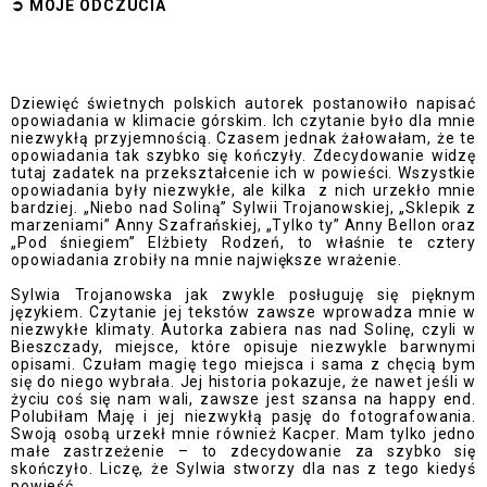
➲
MOJE ODCZUCI
A
Dziewięć świetnych polskich autorek postanowiło napisać
opowiadania w klimacie górskim. Ich czytanie było dla mnie
niezwykłą przyjemnością. Czasem jednak żałowałam, że te
opowiadania tak szybko się kończyły. Zdecydowanie widzę
tutaj zadatek na przekształcenie ich w powieści. Wszystkie
opowiadania były niezwykłe, ale kilka
z nich urzekło mnie
bardziej. „Niebo nad Soliną” Sylwii Trojanowskiej, „Sklepik z
marzeniami” Anny Szafrańskiej, „Tylko ty” Anny Bellon oraz
„Pod śniegiem” Elżbiety Rodzeń, to właśnie te cztery
opowiadania zrobiły na mnie największe wrażenie.
Sylwia Trojanowska jak zwykle posługuję się pięknym
językiem. Czytanie jej tekstów zawsze wprowadza mnie w
niezwykłe klimaty. Autorka zabiera nas nad Solinę, czyli w
Bieszczady, miejsce, które opisuje niezwykle barwnymi
opisami. Czułam magię tego miejsca i sama z chęcią bym
się do niego wybrała. Jej historia pokazuje, że nawet jeśli w
życiu coś się nam wali, zawsze jest szansa na happy end.
Polubiłam Maję i jej niezwykłą pasję do fotografowania.
Swoją osobą urzekł mnie również Kacper. Mam tylko jedno
małe zastrzeżenie – to zdecydowanie za szybko się
skończyło. Liczę, że Sylwia stworzy dla nas z tego kiedyś
powieść.