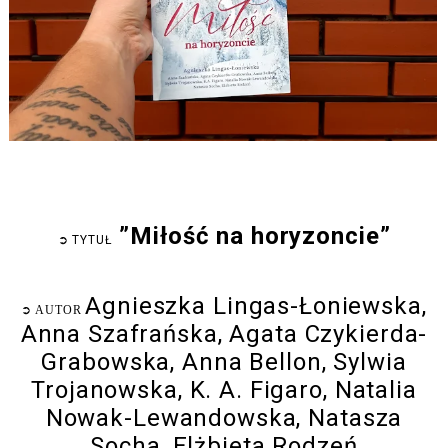
”Miłość na horyzoncie”
➲
TYTUŁ
Agnieszka Lingas-Łoniewska,
➲
AUTOR
Anna Szafrańska, Agata Czykierda-
Grabowska, Anna Bellon, Sylwia
Trojanowska, K. A. Figaro, Natalia
Nowak-Lewandowska, Natasza
Socha, Elżbieta Rodzeń