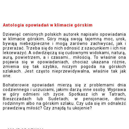
Antologia opowiadań w klimacie górskim
Dziewięć cenionych polskich autorek napisało opowiadania
w klimacie górskim. Góry mają swoją tajemną moc, urok,
bywają niebezpieczne i mogą zarówno zachwycać, jak i
przerażać. Trzeba się do nich odnosić z szacunkiem i ich nie
lekceważyć. A odwdzięczą się cudownymi widokami, naturą,
aurą, powietrzem, a i czasami… miłością. To właśnie ona
pojawia się w opowiadaniach, chociaż ukazana różnie,
zmienia się tak szybko, niczym pogoda na górskich
szlakach. Jest często nieprzewidywalna, właśnie tak jak
one.
Bohaterowie opowiadań mierzą się z problemami dnia
codziennego i uczuciami, jakimi darzą inne osoby. Wyprawa
w góry odmieni ich życie. Spotkasz ich w Tatrach,
Bieszczadach lub Sudetach; w pensjonacie, domu
rodzinnym albo na górskim szlaku. Czy uda się im odnaleźć
prawdziwą miłość? Czy znajdą tu ukojenie?