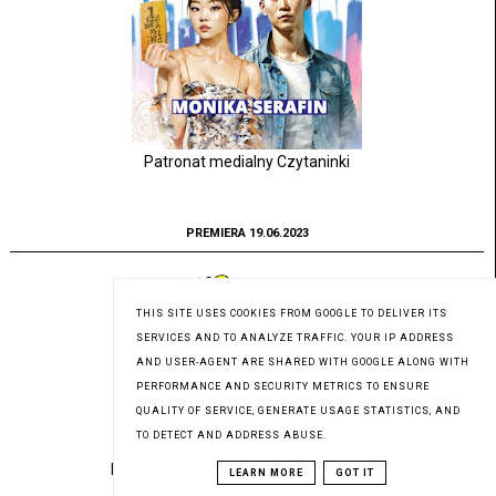
Patronat medialny Czytaninki
PREMIERA 19.06.2023
THIS SITE USES COOKIES FROM GOOGLE TO DELIVER ITS
SERVICES AND TO ANALYZE TRAFFIC. YOUR IP ADDRESS
AND USER-AGENT ARE SHARED WITH GOOGLE ALONG WITH
PERFORMANCE AND SECURITY METRICS TO ENSURE
QUALITY OF SERVICE, GENERATE USAGE STATISTICS, AND
TO DETECT AND ADDRESS ABUSE.
Pod patronatem medialnym Czytaninki
LEARN MORE
GOT IT