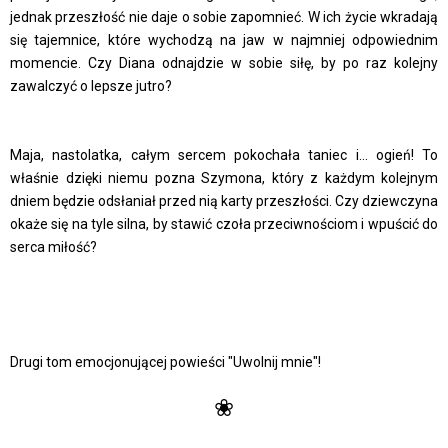
jednak przeszłość nie daje o sobie zapomnieć. W ich życie wkradają
się tajemnice, które wychodzą na jaw w najmniej odpowiednim
momencie. Czy Diana odnajdzie w sobie siłę, by po raz kolejny
zawalczyć o lepsze jutro?
Maja, nastolatka, całym sercem pokochała taniec i... ogień! To
właśnie dzięki niemu pozna Szymona, który z każdym kolejnym
dniem będzie odsłaniał przed nią karty przeszłości. Czy dziewczyna
okaże się na tyle silna, by stawić czoła przeciwnościom i wpuścić do
serca miłość?
Drugi tom emocjonującej powieści "Uwolnij mnie"!
❀