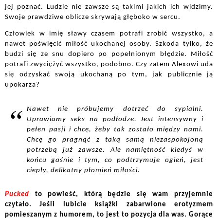
jej poznać. Ludzie nie zawsze są takimi jakich ich widzimy. 
Swoje prawdziwe oblicze skrywają głęboko w sercu. 
Człowiek w imię sławy czasem potrafi zrobić wszystko, a 
nawet poświęcić miłość ukochanej osoby. Szkoda tylko, że 
budzi się ze snu dopiero po popełnionym błędzie. Miłość 
potrafi zwyciężyć wszystko, podobno. Czy zatem Alexowi uda 
się odzyskać swoją ukochaną po tym, jak publicznie ją 
upokarza? 
Nawet nie próbujemy dotrzeć do sypialni. 
Uprawiamy seks na podłodze. Jest intensywny i 
pełen pasji i chcę, żeby tak zostało między nami. 
Chcę go pragnąć z taką samą niezaspokojoną 
potrzebą już zawsze. Ale namiętność kiedyś w 
końcu gaśnie i tym, co podtrzymuje ogień, jest 
ciepły, delikatny płomień miłości.
Pucked
 to powieść, którą będzie się wam przyjemnie 
czytało. Jeśli lubicie książki zabarwione erotyzmem 
pomieszanym z humorem, to jest to pozycja dla was. Gorące 