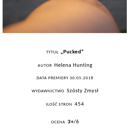
„Pucked”
TYTUŁ  
Helena Hunting
AUTOR  
DATA PREMIERY 30.05.2018
Szósty Zmysł
WYDAWNICTWO  
454
ILOŚĆ STRON  
3+
/6
OCENA  