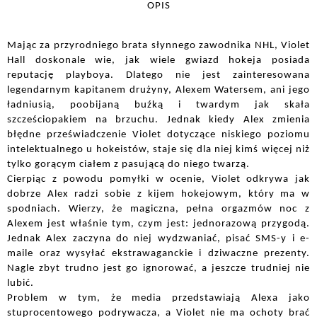
OPIS
Mając za przyrodniego brata słynnego zawodnika NHL, Violet 
Hall doskonale wie, jak wiele gwiazd hokeja posiada 
reputację playboya. Dlatego nie jest zainteresowana 
legendarnym kapitanem drużyny, Alexem Watersem, ani jego 
ładniusią, poobijaną buźką i twardym jak skała 
szcześciopakiem na brzuchu. Jednak kiedy Alex zmienia 
błędne przeświadczenie Violet dotyczące niskiego poziomu 
intelektualnego u hokeistów, staje się dla niej kimś więcej niż 
tylko gorącym ciałem z pasującą do niego twarzą.
Cierpiąc z powodu pomyłki w ocenie, Violet odkrywa jak 
dobrze Alex radzi sobie z kijem hokejowym, który ma w 
spodniach. Wierzy, że magiczna, pełna orgazmów noc z 
Alexem jest właśnie tym, czym jest: jednorazową przygodą. 
Jednak Alex zaczyna do niej wydzwaniać, pisać SMS-y i e-
maile oraz wysyłać ekstrawaganckie i dziwaczne prezenty. 
Nagle zbyt trudno jest go ignorować, a jeszcze trudniej nie 
lubić. 
Problem w tym, że media przedstawiają Alexa jako 
stuprocentowego podrywacza, a Violet nie ma ochoty brać 