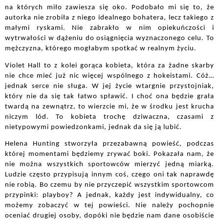
na których miło zawiesza się oko. Podobało mi się to, że 
autorka nie zrobiła z niego idealnego bohatera, lecz takiego z 
małymi ryskami. Nie zabrakło w nim opiekuńczości i 
wytrwałości w dążeniu do osiągnięcia wyznaczonego celu. To 
mężczyzna, którego mogłabym spotkać w realnym życiu.
Violet Hall to z kolei gorąca kobieta, która za żadne skarby 
nie chce mieć już nic więcej wspólnego z hokeistami. Cóż… 
jednak serce nie sługa. W jej życie wtargnie przystojniak, 
który nie da się tak łatwo spławić. I choć ona będzie grała 
twardą na zewnątrz, to wierzcie mi, że w środku jest krucha 
niczym lód. To kobieta trochę dziwaczna, czasami z 
nietypowymi powiedzonkami, jednak da się ją lubić. 
Helena Hunting stworzyła przezabawną powieść, podczas 
której momentami będziemy zrywać boki. Pokazała nam, że 
nie można wszystkich sportowców mierzyć jedną miarką. 
Ludzie często przypisują innym coś, czego oni tak naprawdę 
nie robią. Bo czemu by nie przyczepić wszystkim sportowcom 
przypinki: playboy? A jednak, każdy jest indywidualny, co 
możemy zobaczyć w tej powieści. Nie należy pochopnie 
oceniać drugiej osoby, dopóki nie będzie nam dane osobiście 