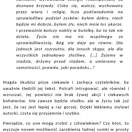
doznane krzywdy. Ciska się, walczy, wychowany 
przez wiarę i religię, liczy podświadomie na 
sprawiedliwy podział zysków: byłem dobry, niech 
będzie mi dobrze, byłem zły, niech mnie los ukarze. 
I przeważnie kończy nabity w butelkę, bo to tak nie 
działa. Życie nie ma nic wspólnego ze 
sprawiedliwością. Bóg nie daje po równo. Dla 
jednych jest rozrzutny, dla innych skąpy, ale dla 
wszystkich jednakowo złośliwy. […] Żyjemy w 
stadzie, drżymy przed stadem, a umieramy w 
samotności, prawda, jaki paradoks…?
Magda Skubisz pisze ciekawie i zachęca czytelników, by 
uważnie śledzili jej tekst. Potrafi intrygować, ale również i 
wzruszać. Jej powieści nie brak żywej akcji i ciekawych 
bohaterów. Nie zawsze będzie słodko, ale w życiu tak już 
jest, że raz jest lepiej a raz gorzej. Dzięki lekkiemu stylowi 
autorki, czyta się przyjemnie i szybko. 
Pieniądze, co one mogą zrobić z człowiekiem? Czy ktoś, to 
wyczuje nosem możliwość zarobienia ładnej sumki w prosty 