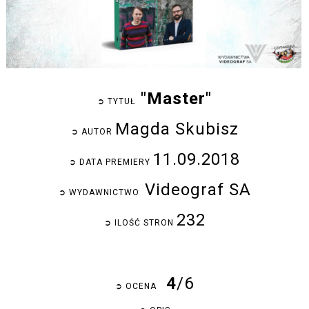
"Master"
➲
 TYTUŁ  
Magda Skubisz
➲
 AUTOR 
11.09.2018
➲
 DATA PREMIERY 
Videograf SA
➲
 WYDAWNICTWO  
232
➲
 ILOŚĆ STRON 
 4
/6
➲
 OCENA