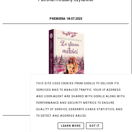
PREMIERA 18.07.2023
THIS SITE USES COOKIES FROM GOOGLE TO DELIVER ITS
SERVICES AND TO ANALYZE TRAFFIC. YOUR IP ADDRESS
Patronat medialny Czytaninki
AND USER-AGENT ARE SHARED WITH GOOGLE ALONG WITH
PERFORMANCE AND SECURITY METRICS TO ENSURE
QUALITY OF SERVICE, GENERATE USAGE STATISTICS, AND
PREMIERA 17.07.2023
TO DETECT AND ADDRESS ABUSE.
LEARN MORE
GOT IT