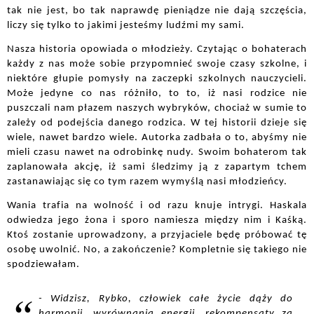
tak nie jest, bo tak naprawdę pieniądze nie dają szczęścia, 
liczy się tylko to jakimi jesteśmy ludźmi my sami. 
Nasza historia opowiada o młodzieży. Czytając o bohaterach 
każdy z nas może sobie przypomnieć swoje czasy szkolne, i 
niektóre głupie pomysły na zaczepki szkolnych nauczycieli. 
Może jedyne co nas różniło, to to, iż nasi rodzice nie 
puszczali nam płazem naszych wybryków, chociaż w sumie to 
zależy od podejścia danego rodzica. W tej historii dzieje się 
wiele, nawet bardzo wiele. Autorka zadbała o to, abyśmy nie 
mieli czasu nawet na odrobinkę nudy. Swoim bohaterom tak 
zaplanowała akcję, iż sami śledzimy ją z zapartym tchem 
zastanawiając się co tym razem wymyślą nasi młodzieńcy. 
Wania trafia na wolność i od razu knuje intrygi. Haskala 
odwiedza jego żona i sporo namiesza między nim i Kaśką. 
Ktoś zostanie uprowadzony, a przyjaciele będę próbować tę 
osobę uwolnić. No, a zakończenie? Kompletnie się takiego nie 
spodziewałam. 
- Widzisz, Rybko, człowiek całe życie dąży do 
harmonii, wyrównania energii, rekompensaty za 