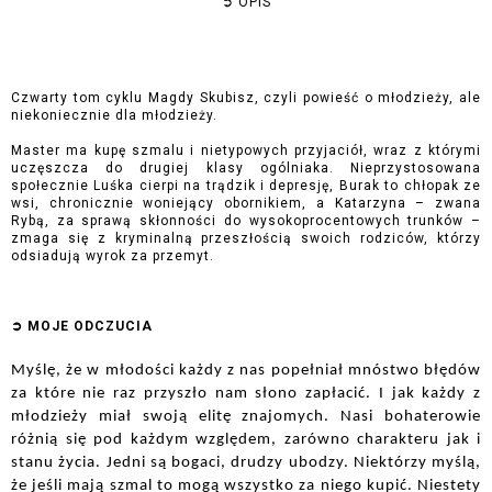
➲
 OPIS
Czwarty tom cyklu Magdy Skubisz, czyli powieść o młodzieży, ale 
niekoniecznie dla młodzieży.
Master ma kupę szmalu i nietypowych przyjaciół, wraz z którymi 
uczęszcza do drugiej klasy ogólniaka. Nieprzystosowana 
społecznie Luśka cierpi na trądzik i depresję, Burak to chłopak ze 
wsi, chronicznie woniejący obornikiem, a Katarzyna – zwana 
Rybą, za sprawą skłonności do wysokoprocentowych trunków – 
zmaga się z kryminalną przeszłością swoich rodziców, którzy 
odsiadują wyrok za przemyt.
➲
 MOJE ODCZUCI
A
Myślę, że w młodości każdy z nas popełniał mnóstwo błędów 
za które nie raz przyszło nam słono zapłacić. I jak każdy z 
młodzieży miał swoją elitę znajomych. Nasi bohaterowie 
różnią się pod każdym względem, zarówno charakteru jak i 
stanu życia. Jedni są bogaci, drudzy ubodzy. Niektórzy myślą, 
że jeśli mają szmal to mogą wszystko za niego kupić. Niestety 