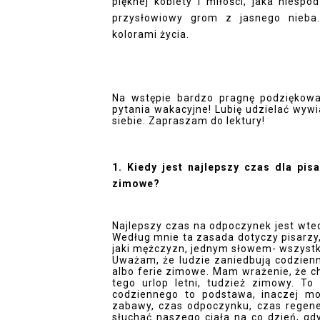
pięknej kobiety i miłości, jaka niespo
przysłowiowy grom z jasnego nieba
kolorami życia.
Na wstępie bardzo pragnę podziękowa
pytania wakacyjne! Lubię udzielać wyw
siebie. Zapraszam do lektury! 
1. Kiedy jest najlepszy czas dla pi
zimowe?
Najlepszy czas na odpoczynek jest wted
Według mnie ta zasada dotyczy pisarzy,
jaki mężczyzn, jednym słowem- wszystki
Uważam, że ludzie zaniedbują codzien
albo ferie zimowe. Mam wrażenie, że ch
tego urlop letni, tudzież zimowy. To
codziennego to podstawa, inaczej m
zabawy, czas odpoczynku, czas regener
słuchać naszego ciała na co dzień, gd