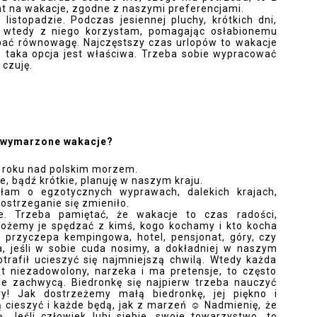
 na wakacje, zgodne z naszymi preferencjami. 
istopadzie. Podczas jesiennej pluchy, krótkich dni, 
i wtedy z niego korzystam, pomagając osłabionemu 
ać równowagę. Najczęstszy czas urlopów to wakacje 
o taka opcja jest właściwa. Trzeba sobie wypracować 
czuję.  
e wymarzone wakacje?
roku nad polskim morzem. 
e, bądź krótkie, planuję w naszym kraju. 
am o egzotycznych wyprawach, dalekich krajach, 
strzeganie się zmieniło. 
ce. Trzeba pamiętać, że wakacje to czas radości, 
 możemy je spędzać z kimś, kogo kochamy i kto kocha 
, przyczepa kempingowa, hotel, pensjonat, góry, czy 
 jeśli w sobie cuda nosimy, a dokładniej w naszym 
rafił ucieszyć się najmniejszą chwilą. Wtedy każda 
t niezadowolony, narzeka i ma pretensje, to często 
e zachwycą. Biedronkę się najpierw trzeba nauczyć 
ry! Jak dostrzeżemy małą biedronkę, jej piękno i 
 cieszyć i każde będą, jak z marzeń 
☺
 Nadmienię, że 
Jeśli człowiek lubi siebie, swoje towarzystwo, to 