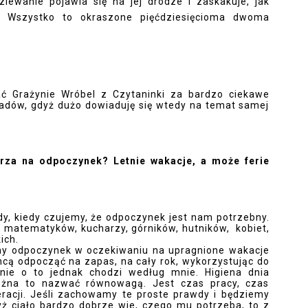
dziewanie pojawia się na jej drodze i zaskakuje, jak
. Wszystko to okraszone pięćdziesięcioma dwoma
ć Grażynie Wróbel z Czytaninki za bardzo ciekawe 
iadów, gdyż dużo dowiaduję się wtedy na temat samej 
sarza na odpoczynek? Letnie wakacje, a może ferie
y, kiedy czujemy, że odpoczynek jest nam potrzebny. 
 matematyków, kucharzy, górników, hutników,  kobiet, 
ch.  
ny odpoczynek w oczekiwaniu na upragnione wakacje 
cą odpocząć na zapas, na cały rok, wykorzystując do 
 nie o to jednak chodzi według mnie. Higiena dnia 
ożna to nazwać równowagą. Jest czas pracy, czas 
acji. Jeśli zachowamy te proste prawdy i będziemy 
yż ciało bardzo dobrze wie, czego mu potrzeba, to z 