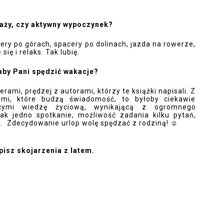
plaży, czy aktywny wypoczynek?
ry po górach, spacery po dolinach, jazda na rowerze, 
ię i relaks. Tak lubię. 
ałaby Pani spędzić wakacje?
ami, prędzej z autorami, którzy te książki napisali. Z 
ami, które budzą świadomość, to byłoby ciekawie 
cymi wiedzę życiową, wynikającą z ogromnego 
k jedno spotkanie, możliwość zadania kilku pytań, 
  Zdecydowanie urlop wolę spędzać z rodziną! 
☺
pisz skojarzenia z latem.