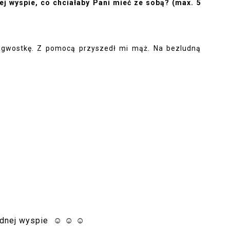
ej wyspie, co chciałaby Pani mieć ze sobą? (max. 5
gwostkę. Z pomocą przyszedł mi mąż. Na bezludną 
dnej wyspie  
☺
☺
☺