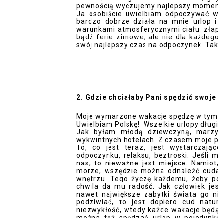
pewnością wyczujemy najlepszy moment
Ja osobiście uwielbiam odpoczywać w l
bardzo dobrze działa na mnie urlop 
warunkami atmosferycznymi ciału, złap
bądź ferie zimowe, ale nie dla każdeg
swój najlepszy czas na odpoczynek. Tak 
2. Gdzie chciałaby Pani spędzić swoj
Moje wymarzone wakacje spędzę w tym 
Uwielbiam Polskę!  Wszelkie urlopy długi
Jak byłam młodą dziewczyną, marzył
wykwintnych hotelach. Z czasem moje po
To, co jest teraz, jest wystarczają
odpoczynku, relaksu, beztroski. Jeśli
nas, to nieważne jest miejsce. Namiot
morze, wszędzie można odnaleźć cuda,
wnętrzu. Tego życzę każdemu, żeby pot
chwila da mu radość. Jak człowiek jes
nawet największe zabytki świata go ni
podziwiać, to jest dopiero cud natu
niezwykłość, wtedy każde wakacje będą
można też spędzać urlop w pojedynkę. 