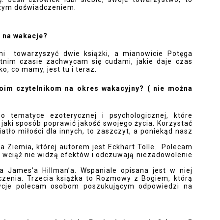
zym doświadczeniem. 
ą na wakacje?
i  towarzyszyć dwie książki, a mianowicie Potęga 
tnim czasie zachwycam się cudami, jakie daje czas 
o, co mamy, jest tu i teraz. 
swoim czytelnikom na okres wakacyjny? ( nie można
o tematyce ezoterycznej i psychologicznej, które 
 jaki sposób poprawić jakość swojego życia. Korzystać 
atło miłości dla innych, to zaszczyt, a poniekąd nasz 
 Ziemia, której autorem jest Eckhart Tolle.  Polecam 
a wciąż nie widzą efektów i odczuwają niezadowolenie 
 James’a Hillman’a. Wspaniale opisana jest w niej 
zenia. Trzecia książka to Rozmowy z Bogiem, którą 
zycje polecam osobom poszukującym odpowiedzi na 