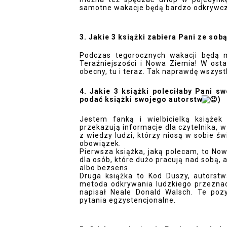
samotne wakacje będą bardzo odkrywc
3. Jakie 3 książki zabiera Pani ze sob
Podczas tegorocznych wakacji będą m
Teraźniejszości i Nowa Ziemia! W osta
obecny, tu i teraz. Tak naprawdę wszystk
4. Jakie 3 książki poleciłaby Pani 
podać książki swojego autorstwa
)
Jestem fanką i wielbicielką książek 
przekazują informacje dla czytelnika, w
z wiedzy ludzi, którzy niosą w sobie świ
obowiązek. 
Pierwsza książka, jaką polecam, to Nowa
dla osób, które dużo pracują nad sobą, 
albo bezsens. 
Druga książka to Kod Duszy, autorstwa
metoda odkrywania ludzkiego przeznac
napisał Neale Donald Walsch. Te po
pytania egzystencjonalne. 