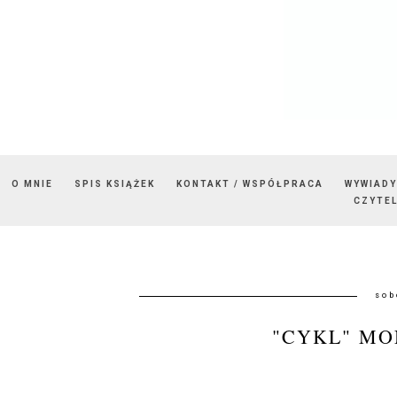
O MNIE
SPIS KSIĄŻEK
KONTAKT / WSPÓŁPRACA
WYWIADY
CZYTEL
sob
"CYKL" MO