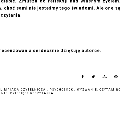
agłębić. Zmusza do refleksji nad własnym życiem.
 choć sami nie jesteśmy tego świadomi. Ale one są
czytania.
zrecenzowania serdecznie dziękuję autorce.
OLIMPIADA CZYTELNICZA
,
PSYCHOSKOK
,
WYZWANIE: CZYTAM BO
NIE: DZIECIĘCE POCZYTANIA