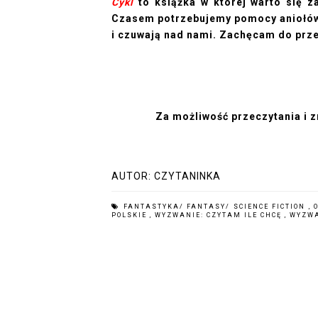
Cykl
to książka w której warto się z
Czasem potrzebujemy pomocy aniołów,
i czuwają nad nami. Zachęcam do prze
Za możliwość przeczytania i 
AUTOR:
CZYTANINKA
FANTASTYKA/ FANTASY/ SCIENCE FICTION
,
POLSKIE
,
WYZWANIE: CZYTAM ILE CHCĘ
,
WYZWA