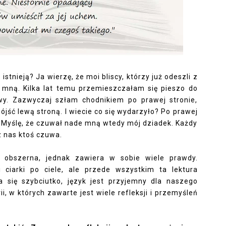
istnieją? Ja wierzę, że moi bliscy, którzy już odeszli z
 mną. Kilka lat temu przemieszczałam się pieszo do
wy. Zazwyczaj szłam chodnikiem po prawej stronie,
ójść lewą stroną. I wiecie co się wydarzyło? Po prawej
. Myślę, że czuwał nade mną wtedy mój dziadek. Każdy
z nas ktoś czuwa.
st obszerna, jednak zawiera w sobie wiele prawdy.
ciarki po ciele, ale przede wszystkim ta lektura
 się szybciutko, język jest przyjemny dla naszego
i, w których zawarte jest wiele refleksji i przemyśleń