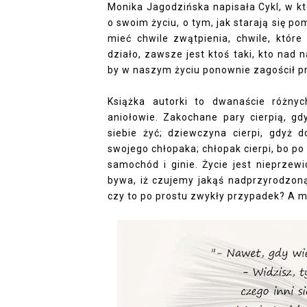
Monika Jagodzińska napisała Cykl, w k
o swoim życiu, o tym, jak starają się
mieć chwile zwątpienia, chwile, które
działo, zawsze jest ktoś taki, kto nad n
by w naszym życiu ponownie zagościł 
Książka autorki to dwanaście różnyc
aniołowie. Zakochane pary cierpią, gdy
siebie żyć; dziewczyna cierpi, gdyż 
swojego chłopaka; chłopak cierpi, bo 
samochód i ginie. Życie jest nieprzew
bywa, iż czujemy jakąś nadprzyrodzoną
czy to po prostu zwykły przypadek? A m