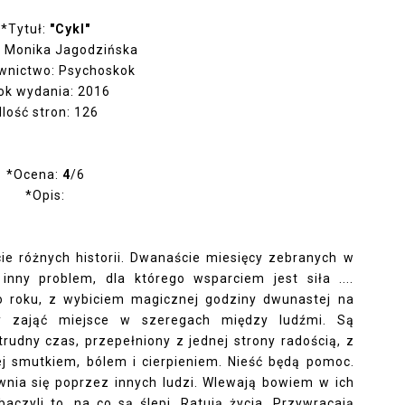
*Tytuł:
"Cykl"
: Monika Jagodzińska
wnictwo: Psychoskok
ok wydania: 2016
Ilość stron: 126
*Ocena:
4
/6
*Opis:
cie różnych historii. Dwanaście miesięcy zebranych w
inny problem, dla którego wsparciem jest siła ....
 roku, z wybiciem magicznej godziny dwunastej na
by zająć miejsce w szeregach między ludźmi. Są
rudny czas, przepełniony z jednej strony radością, z
iej smutkiem, bólem i cierpieniem. Nieść będą pomoc.
awnia się poprzez innych ludzi. Wlewają bowiem w ich
aczyli to, na co są ślepi. Ratują życia. Przywracają