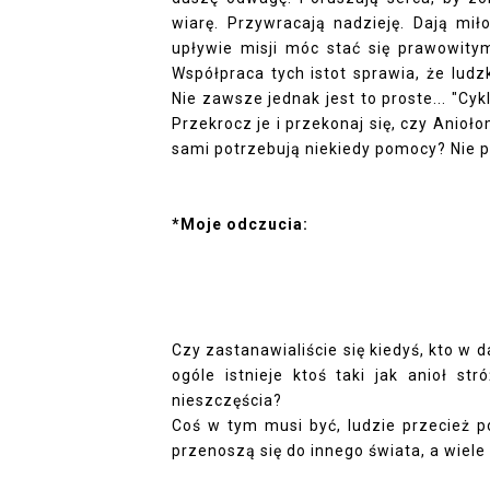
wiarę. Przywracają nadzieję. Dają mił
upływie misji móc stać się prawowit
Współpraca tych istot sprawia, że ludz
Nie zawsze jednak jest to proste... "Cyk
Przekrocz je i przekonaj się, czy Ani
sami potrzebują niekiedy pomocy? Nie p
*Moje odczucia:
Czy zastanawialiście się kiedyś, kto w
ogóle istnieje ktoś taki jak anioł str
nieszczęścia?
Coś w tym musi być, ludzie przecież po
przenoszą się do innego świata, a wiel