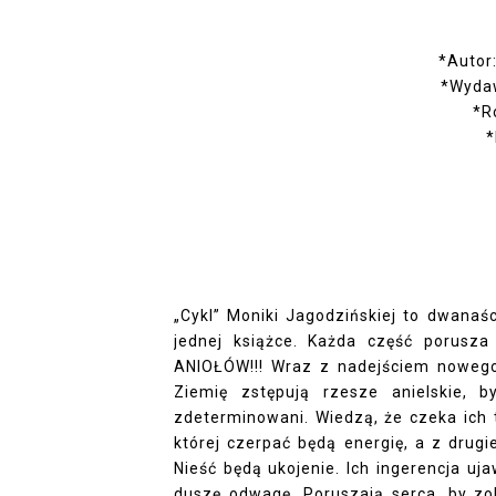
*Autor
*Wyda
*R
*
„Cykl” Moniki Jagodzińskiej to dwanaś
jednej książce. Każda część porusza 
ANIOŁÓW!!! Wraz z nadejściem nowego
Ziemię zstępują rzesze anielskie, 
zdeterminowani. Wiedzą, że czeka ich t
której czerpać będą energię, a z drug
Nieść będą ukojenie. Ich ingerencja uj
duszę odwagę. Poruszają serca, by zob