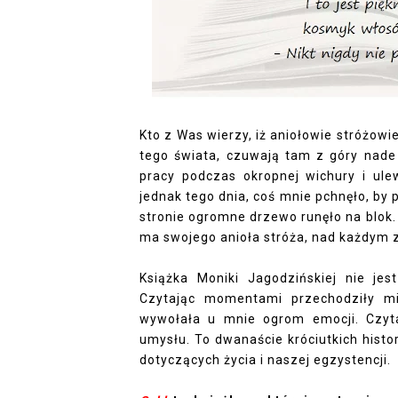
Kto z Was wierzy, iż aniołowie stróżowie 
tego świata, czuwają tam z góry nade
pracy podczas okropnej wichury i ule
jednak tego dnia, coś mnie pchnęło, by p
stronie ogromne drzewo runęło na blok
ma swojego anioła stróża, nad każdym 
Książka Moniki Jagodzińskiej nie je
Czytając momentami przechodziły mi 
wywołała u mnie ogrom emocji. Czyta
umysłu. To dwanaście króciutkich histori
dotyczących życia i naszej egzystencji.