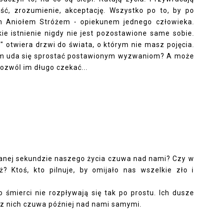
ość, zrozumienie, akceptację. Wszystko po to, by po
ym Aniołem Stróżem - opiekunem jednego człowieka.
kie istnienie nigdy nie jest pozostawione same sobie.
l" otwiera drzwi do świata, o którym nie masz pojęcia.
ołom uda się sprostać postawionym wyzwaniom? A może
ozwól im długo czekać...
 danej sekundzie naszego życia czuwa nad nami? Czy w
óż? Ktoś, kto pilnuje, by omijało nas wszelkie zło i
 śmierci nie rozpływają się tak po prostu. Ich dusze
e z nich czuwa później nad nami samymi.