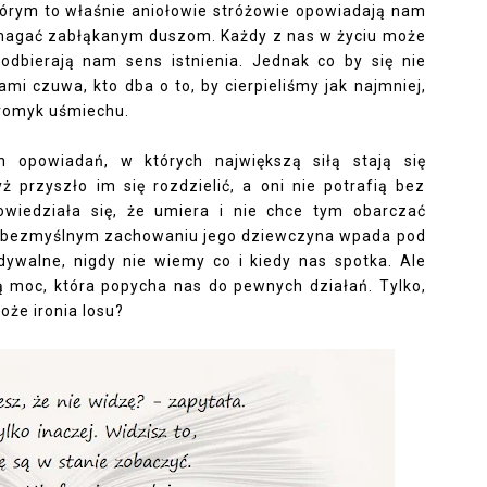
tórym to właśnie aniołowie stróżowie opowiadają nam
 pomagać zabłąkanym duszom. Każdy z nas w życiu może
 odbierają nam sens istnienia. Jednak co by się nie
ami czuwa, kto dba o to, by cierpieliśmy jak najmniej,
promyk uśmiechu.
h opowiadań, w których największą siłą stają się
ż przyszło im się rozdzielić, a oni nie potrafią bez
dowiedziała się, że umiera i nie chce tym obarczać
po bezmyślnym zachowaniu jego dziewczyna wpada pod
idywalne, nigdy nie wiemy co i kiedy nas spotka. Ale
 moc, która popycha nas do pewnych działań. Tylko,
oże ironia losu?