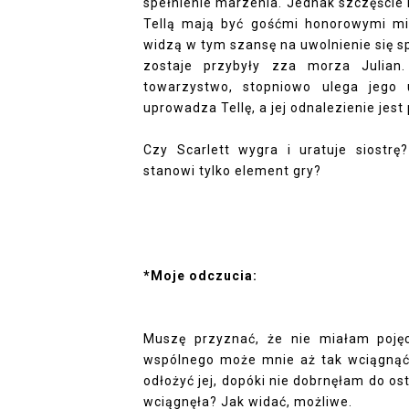
spełnienie marzenia. Jednak szczęście 
Tellą mają być gośćmi honorowymi mi
widzą w tym szansę na uwolnienie się 
zostaje przybyły zza morza Julian
towarzystwo, stopniowo ulega jego 
uprowadza Tellę, a jej odnalezienie jes
Czy Scarlett wygra i uratuje siostrę
stanowi tylko element gry?
*Moje odczucia:
Muszę przyznać, że nie miałam pojęci
wspólnego może mnie aż tak wciągnąć.
odłożyć jej, dopóki nie dobrnęłam do os
wciągnęła? Jak widać, możliwe.