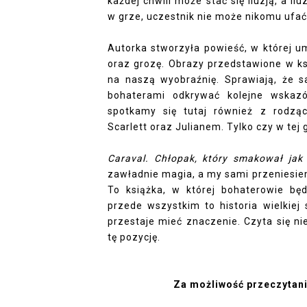
każdej chwili może stać się iluzją, a i
w grze, uczestnik nie może nikomu ufać
Autorka stworzyła powieść, w której um
oraz grozę. Obrazy przedstawione w ks
na naszą wyobraźnię. Sprawiają, że s
bohaterami odkrywać kolejne wskazó
spotkamy się tutaj również z rodzą
Scarlett oraz Julianem. Tylko czy w te
Caraval. Chłopak, który smakował jak 
zawładnie magia, a my sami przeniesiem
To książka, w której bohaterowie będ
przede wszystkim to historia wielkiej 
przestaje mieć znaczenie. Czyta się n
tę pozycję.
Za możliwość przeczytani