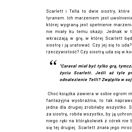
Scarlett i Tella to dwie siostry, któ
tyranem. Ich marzeniem jest uwolnieni
której wygraną jest spełnienie marzen
nie miały ku temu okazji. Jednak w 
wkraczają w grę, w której Scarlett bę
siostrę i ją uratować. Czy jej się to ud
rzeczywistość? Czy siostrą uda się w k
"Caraval miał być tylko grą, tym
życiu Scarlett. Jeśli aż tyle p
odnalezienie Telli? Zwątpiła w soje
Choć książka zawiera w sobie ogrom ma
fantazyjna wyobraźnia, to tak naprawd
jedna dla drugiej zrobiłaby wszystko. 
za siostrę, robiła wszystko, by ją uchro
niego ręki na którąkolwiek z córek nie
się tej drugiej. Scarlett znała jego mr