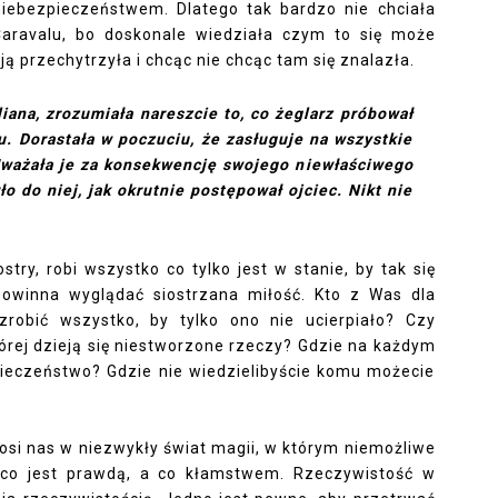
niebezpieczeństwem. Dlatego tak bardzo nie chciała
Caravalu, bo doskonale wiedziała czym to się może
ją przechytrzyła i chcąc nie chcąc tam się znalazła.
uliana, zrozumiała nareszcie to, co żeglarz próbował
u. Dorastała w poczuciu, że zasługuje na wszystkie
 Uważała je za konsekwencję swojego niewłaściwego
o do niej, jak okrutnie postępował ojciec. Nikt nie
try, robi wszystko co tylko jest w stanie, by tak się
 powinna wyglądać siostrzana miłość. Kto z Was dla
robić wszystko, by tylko ono nie ucierpiało? Czy
tórej dzieją się niestworzone rzeczy? Gdzie na każdym
ieczeństwo? Gdzie nie wiedzielibyście komu możecie
enosi nas w niezwykły świat magii, w którym niemożliwe
o co jest prawdą, a co kłamstwem. Rzeczywistość w