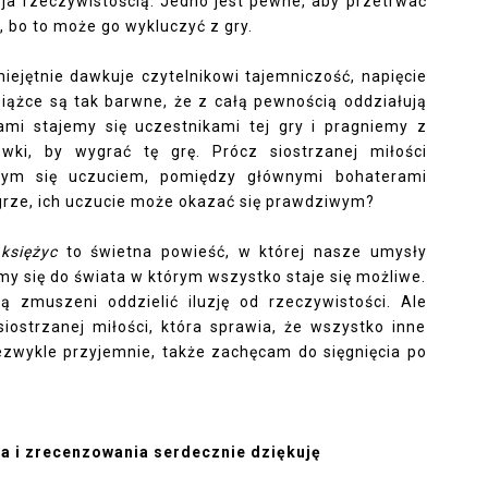
luzja rzeczywistością. Jedno jest pewne, aby przetrwać
, bo to może go wykluczyć z gry.
iejętnie dawkuje czytelnikowi tajemniczość, napięcie
iążce są tak barwne, że z całą pewnością oddziałują
ami stajemy się uczestnikami tej gry i pragniemy z
wki, by wygrać tę grę. Prócz siostrzanej miłości
cym się uczuciem, pomiędzy głównymi bohaterami
j grze, ich uczucie może okazać się prawdziwym?
księżyc
to świetna powieść, w której nasze umysły
y się do świata w którym wszystko staje się możliwe.
ą zmuszeni oddzielić iluzję od rzeczywistości. Ale
siostrzanej miłości, która sprawia, że wszystko inne
iezwykle przyjemnie, także zachęcam do sięgnięcia po
a i zrecenzowania serdecznie dziękuję