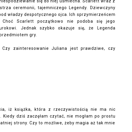
niespodziewanie się do niej uśmiecha. Scarlett wraz z
strza ceremonii, tajemniczego Legendy. Dziewczyny
spod władzy despotycznego ojca. Ich sprzymierzeńcem
. Choć Scarlett początkowo nie podoba się jego
urokowi. Jednak szybko okazuje się, że Legenda
t przedmiotem gry.
? Czy zainteresowanie Juliana jest prawdziwe, czy
a, iż książka, która z rzeczywistością nie ma nic
 Kiedy dziś zaczęłam czytać, nie mogłam po prostu
tatniej strony. Czy to możliwe, żeby magia aż tak mnie