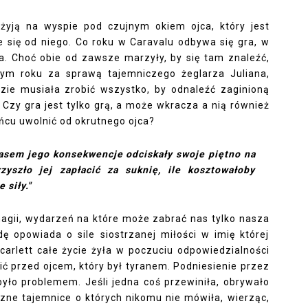
re żyją na wyspie pod czujnym okiem ojca, który jest
e się od niego. Co roku w Caravalu odbywa się gra, w
ia. Choć obie od zawsze marzyły, by się tam znaleźć,
tym roku za sprawą tajemniczego żeglarza Juliana,
dzie musiała zrobić wszystko, by odnaleźć zaginioną
a? Czy gra jest tylko grą, a może wkracza a nią również
ońcu uwolnić od okrutnego ojca?
czasem jego konsekwencje odciskały swoje piętno na
rzyszło jej zapłacić za suknię, ile kosztowałoby
 siły."
gii, wydarzeń na które może zabrać nas tylko nasza
ę opowiada o sile siostrzanej miłości w imię której
Scarlett całe życie żyła w poczuciu odpowiedzialności
nić przed ojcem, który był tyranem. Podniesienie przez
 było problemem. Jeśli jedna coś przewiniła, obrywało
oczne tajemnice o których nikomu nie mówiła, wierząc,