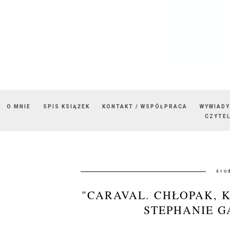
O MNIE
SPIS KSIĄŻEK
KONTAKT / WSPÓŁPRACA
WYWIADY
CZYTEL
śro
"CARAVAL. CHŁOPAK, 
STEPHANIE G