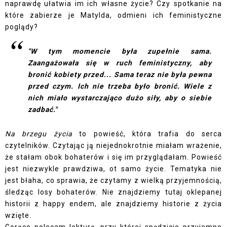
naprawdę ułatwia im ich własne życie? Czy spotkanie na
które zabierze je Matylda, odmieni ich feministyczne
poglądy?
"W tym momencie była zupełnie sama.
Zaangażowała się w ruch feministyczny, aby
bronić kobiety przed... Sama teraz nie była pewna
przed czym. Ich nie trzeba było bronić. Wiele z
nich miało wystarczająco dużo siły, aby o siebie
zadbać."
Na brzegu życia
to powieść, która trafia do serca
czytelników. Czytając ją niejednokrotnie miałam wrażenie,
że stałam obok bohaterów i się im przyglądałam. Powieść
jest niezwykle prawdziwa, ot samo życie. Tematyka nie
jest błaha, co sprawia, że czytamy z wielką przyjemnością,
śledząc losy bohaterów. Nie znajdziemy tutaj oklepanej
historii z happy endem, ale znajdziemy historie z życia
wzięte.
Gorąco polecam lekturę, przy której spędzicie przyjemne