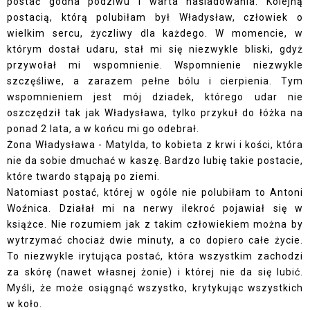
postać godna podziwu i warta naśladowania. Kolejną
postacią, którą polubiłam był Władysław, człowiek o
wielkim sercu, życzliwy dla każdego. W momencie, w
którym dostał udaru, stał mi się niezwykle bliski, gdyż
przywołał mi wspomnienie. Wspomnienie niezwykle
szczęśliwe, a zarazem pełne bólu i cierpienia. Tym
wspomnieniem jest mój dziadek, którego udar nie
oszczędził tak jak Władysława, tylko przykuł do łóżka na
ponad 2 lata, a w końcu mi go odebrał.
Żona Władysława - Matylda, to kobieta z krwi i kości, która
nie da sobie dmuchać w kaszę. Bardzo lubię takie postacie,
które twardo stąpają po ziemi.
Natomiast postać, której w ogóle nie polubiłam to Antoni
Woźnica. Działał mi na nerwy ilekroć pojawiał się w
książce. Nie rozumiem jak z takim człowiekiem można by
wytrzymać chociaż dwie minuty, a co dopiero całe życie.
To niezwykle irytująca postać, która wszystkim zachodzi
za skórę (nawet własnej żonie) i której nie da się lubić.
Myśli, że może osiągnąć wszystko, krytykując wszystkich
w koło.