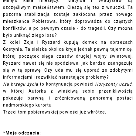
Minęło kilka miesięcy... Matylda i Władysław są
szczęśliwym małżeństwem. Cieszą się też z wnuczki. Ta
pozorna stabilizacja zostaje zakłócona przez nowego
mieszkańca Pobierowa, który doprowadza do częstych
konfliktów, a po pewnym czasie - do tragedii. Czy można
było uniknąć złego losu?
Z kolei Zoja i Ryszard kupują domek na obrzeżach
Gostynia. Ta sielska okolica kryje jednak pewną tajemnicę,
której początek sięga czasów drugiej wojny światowej.
Ryszard nawet się nie spodziewa, jak bardzo zaangażuje
się w tę sprawę. Czy uda mu się uporać ze zdobytymi
informacjami i rozwikłać narastające problemy?
Na brzegu życia
to kontynuacja powieści
Horyzonty uczuć
,
w której Autorka z właściwą sobie przenikliwością
pokazuje barwną i zróżnicowaną panoramę postaci
nadmorskiego kurortu.
Trzeci tom pobierowskiej powieści już wkrótce.
*Moje odczucia: