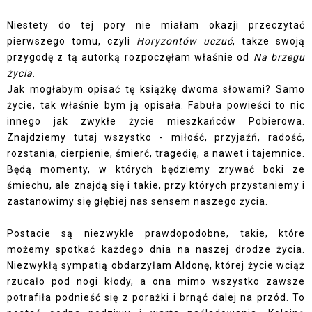
Niestety do tej pory nie miałam okazji przeczytać
pierwszego tomu, czyli
Horyzontów uczuć
, także swoją
przygodę z tą autorką rozpoczęłam właśnie od
Na brzegu
życia
.
Jak mogłabym opisać tę książkę dwoma słowami? Samo
życie, tak właśnie bym ją opisała. Fabuła powieści to nic
innego jak zwykłe życie mieszkańców Pobierowa.
Znajdziemy tutaj wszystko - miłość, przyjaźń, radość,
rozstania, cierpienie, śmierć, tragedię, a nawet i tajemnice.
Będą momenty, w których będziemy zrywać boki ze
śmiechu, ale znajdą się i takie, przy których przystaniemy i
zastanowimy się głębiej nas sensem naszego życia.
Postacie są niezwykle prawdopodobne, takie, które
możemy spotkać każdego dnia na naszej drodze życia.
Niezwykłą sympatią obdarzyłam Aldonę, której życie wciąż
rzucało pod nogi kłody, a ona mimo wszystko zawsze
potrafiła podnieść się z porażki i brnąć dalej na przód. To