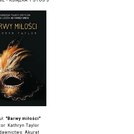
E - KSIĄŻKA 1 STOS 3
uł:
"Barwy miłości"
or: Kathryn Taylor
dawnictwo: Akurat