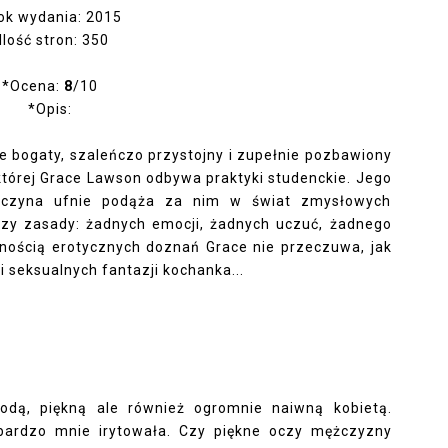
ok wydania: 2015
Ilość stron: 350
*Ocena:
8
/10
*Opis:
e bogaty, szaleńczo przystojny i zupełnie pozbawiony
której Grace Lawson odbywa praktyki studenckie. Jego
wczyna ufnie podąża za nim w świat zmysłowych
rzy zasady: żadnych emocji, żadnych uczuć, żadnego
ością erotycznych doznań Grace nie przeczuwa, jak
 seksualnych fantazji kochanka...
łodą, piękną ale również ogromnie naiwną kobietą.
bardzo mnie irytowała. Czy piękne oczy mężczyzny