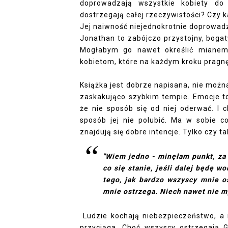
doprowadzają wszystkie kobiety do
dostrzegają całej rzeczywistości? Czy ka
Jej naiwność niejednokrotnie doprowad
Jonathan to zabójczo przystojny, bogat
Mogłabym go nawet określić mianem 
kobietom, które na każdym kroku pragnęł
Książka jest dobrze napisana, nie można 
zaskakująco szybkim tempie. Emocje t
że nie sposób się od niej oderwać. I 
sposób jej nie polubić. Ma w sobie c
znajdują się dobre intencje. Tylko czy t
"Wiem jedno - minęłam punkt, za
co się stanie, jeśli dalej będę w
tego, jak bardzo wszyscy mnie o
mnie ostrzega. Niech nawet nie m
Ludzie kochają niebezpieczeństwo, a
przyciąga. Choć wszyscy ostrzegają