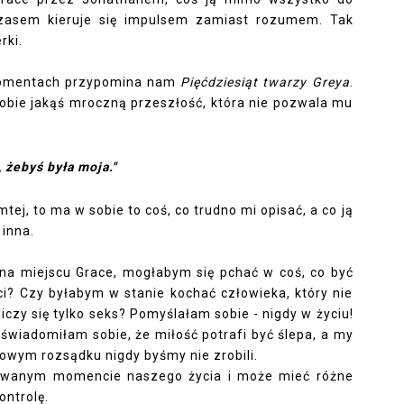
czasem kieruje się impulsem zamiast rozumem. Tak
rki.
 momentach przypomina nam
Pięćdziesiąt twarzy Greya
.
sobie jakąś mroczną przeszłość, która nie pozwala mu
, żebyś była moja."
ej, to ma w sobie to coś, co trudno mi opisać, a co ją
 inna.
na miejscu Grace, mogłabym się pchać w coś, co być
ci? Czy byłabym w stanie kochać człowieka, który nie
iczy się tylko seks? Pomyślałam sobie - nigdy w życiu!
uświadomiłam sobie, że miłość potrafi być ślepa, a my
rowym rozsądku nigdy byśmy nie zrobili.
kiwanym momencie naszego życia i może mieć różne
ontrolę.