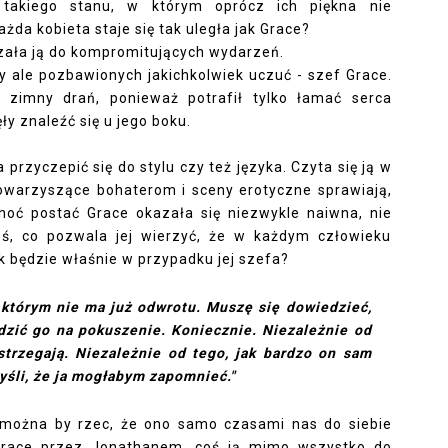
 takiego stanu, w którym oprócz ich piękna nie
żda kobieta staje się tak uległa jak Grace?
zała ją do kompromitujących wydarzeń.
y ale pozbawionych jakichkolwiek uczuć - szef Grace.
zimny drań, ponieważ potrafił tylko łamać serca
y znaleźć się u jego boku.
przyczepić się do stylu czy też języka. Czyta się ją w
owarzyszące bohaterom i sceny erotyczne sprawiają,
choć postać Grace okazała się niezwykle naiwna, nie
oś, co pozwala jej wierzyć, że w każdym człowieku
ak będzie właśnie w przypadku jej szefa?
 którym nie ma już odwrotu. Muszę się dowiedzieć,
odzić go na pokuszenie. Koniecznie. Niezależnie od
strzegają. Niezależnie od tego, jak bardzo on sam
yśli, że ja mogłabym zapomnieć."
 można by rzec, że ono samo czasami nas do siebie
 Grace przez Jonathanem, coś ją mimo wszystko do