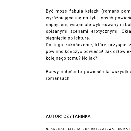
Być może fabuła książki (romans pomi
wyróżniająca się na tyle innych powie
napięciem, wspaniale wykreowanymi boh
opisanymi scenami erotycznymi. Okła
sięgnięcia po lekturę.
Do tego zakończenie, które przyspiesza
powinno kończyć powieści! Jak człowiek
kolejnego tomu? No jak?
Barwy miłości to powieść dla wszystki
romansach.
AUTOR:
CZYTANINKA
AKURAT
,
LITERATURA OBYCZAJOWA I ROMA