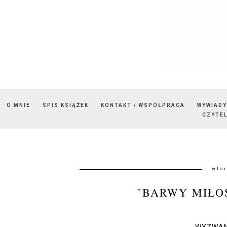
O MNIE
SPIS KSIĄŻEK
KONTAKT / WSPÓŁPRACA
WYWIADY
CZYTEL
wtor
"BARWY MIŁO