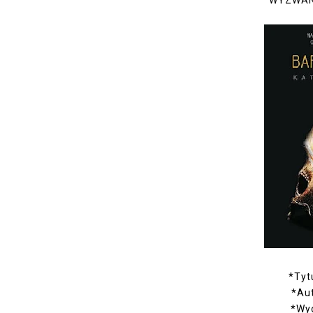
WYZWANI
*Tyt
*Aut
*Wy