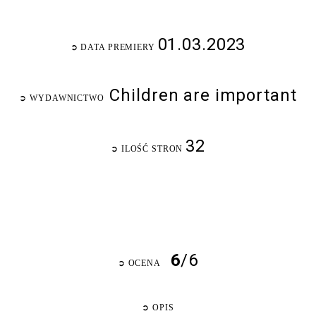
01.03.2023
➲
DATA PREMIERY
Children are important
➲
WYDAWNICTWO
32
➲
ILOŚĆ STRON
6
/6
➲
OCENA
➲
OPIS