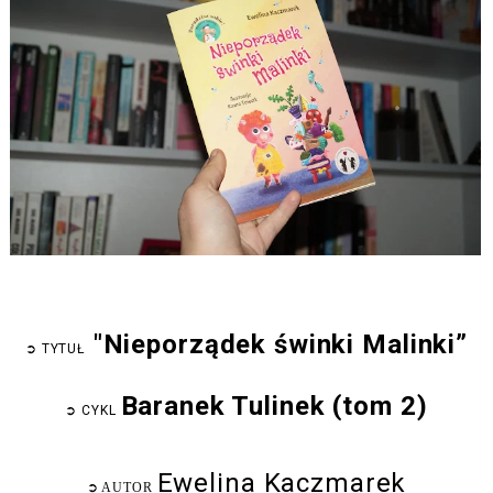
"Nieporządek świnki Malinki”
➲
TYTUŁ
Baranek Tulinek (tom 2)
➲
CYKL
Ewelina Kaczmarek
➲
AUTOR