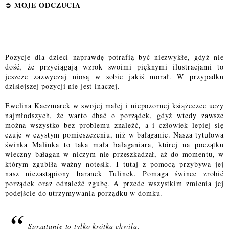
➲
MOJE ODCZUCI
A
Pozycje dla dzieci naprawdę potrafią być niezwykłe, gdyż nie
dość, że przyciągają wzrok swoimi pięknymi ilustracjami to
jeszcze zazwyczaj niosą w sobie jakiś morał. W przypadku
dzisiejszej pozycji nie jest inaczej.
Ewelina Kaczmarek w swojej małej i niepozornej książeczce uczy
najmłodszych, że warto dbać o porządek, gdyż wtedy zawsze
można wszystko bez problemu znaleźć, a i człowiek lepiej się
czuje w czystym pomieszczeniu, niż w bałaganie. Nasza tytułowa
świnka Malinka to taka mała bałaganiara, której na początku
wieczny bałagan w niczym nie przeszkadzał, aż do momentu, w
którym zgubiła ważny notesik. I tutaj z pomocą przybywa jej
nasz niezastąpiony baranek Tulinek. Pomaga śwince zrobić
porządek oraz odnaleźć zgubę. A przede wszystkim zmienia jej
podejście do utrzymywania porządku w domku.
Sprzątanie to tylko krótka chwila.