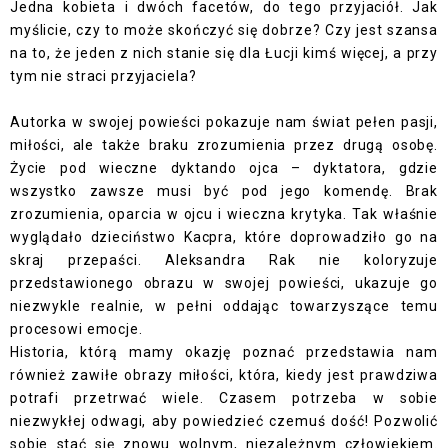
Jedna kobieta i dwóch facetów, do tego przyjaciół. Jak
myślicie, czy to może skończyć się dobrze? Czy jest szansa
na to, że jeden z nich stanie się dla Łucji kimś więcej, a przy
tym nie straci przyjaciela?
Autorka w swojej powieści pokazuje nam świat pełen pasji,
miłości, ale także braku zrozumienia przez drugą osobę.
Życie pod wieczne dyktando ojca – dyktatora, gdzie
wszystko zawsze musi być pod jego komendę. Brak
zrozumienia, oparcia w ojcu i wieczna krytyka. Tak właśnie
wyglądało dzieciństwo Kacpra, które doprowadziło go na
skraj przepaści. Aleksandra Rak nie koloryzuje
przedstawionego obrazu w swojej powieści, ukazuje go
niezwykle realnie, w pełni oddając towarzyszące temu
procesowi emocje.
Historia, którą mamy okazję poznać przedstawia nam
również zawiłe obrazy miłości, która, kiedy jest prawdziwa
potrafi przetrwać wiele. Czasem potrzeba w sobie
niezwykłej odwagi, aby powiedzieć czemuś dość! Pozwolić
sobie stać się znowu wolnym, niezależnym człowiekiem.