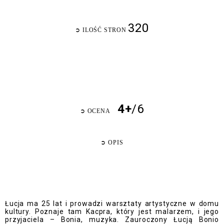
320
➲
ILOŚĆ STRON
4+
/6
➲
OCENA
➲
OPIS
Łucja ma 25 lat i prowadzi warsztaty artystyczne w domu
kultury. Poznaje tam Kacpra, który jest malarzem, i jego
przyjaciela – Bonia, muzyka. Zauroczony Łucją Bonio