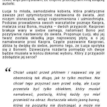
autorki.
Łucja to młoda, samodzielna kobieta, która praktycznie
zawsze jest optymistycznie nastawiona do świata. Jest
niczym słonecznik, wciąż rozpromieniona i uśmiechnięta.
Podczas prowadzenia swoich warsztatów poznaje Kacpra,
malarza oraz Bonia, muzyka – dwóch przyjaciół. Kacprowi
brakuje wiary w siebie samego, natomiast Bonio jest
pozytywnie nastawiony do świata. Proponuje Łucji, aby jej
twarz została okładką jego najnowszej płyty, a o jej
namalowanie prosi Kacpra. Częste pozowanie Kacprowi,
zbliża tę dwójkę do siebie, pomimo tego, że Łucja spotyka
się z Boniem. Dziewczyna rozdarta pomiędzy ich dwoje
będzie musiała w końcu dokonać wyboru. Który z przyjaciół
zdobędzie jej serce?
Chciał usiąść przed płótnem i napawać się jej
obecnością tak długo, jak to tylko możliwe. Nie
chciał tego przyznać sam przed sobą, ale Łucja
przestała być tylko obiektem, który musiał
namalować, postacią, której każdy rys miał
przenieść na obraz. Roztaczała wkoło jasną barwę,
której na początku nie dostrzegał, a może nie