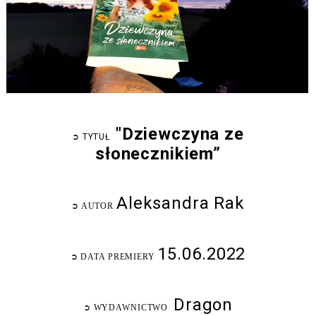
"Dziewczyna ze
➲
TYTUŁ
słonecznikiem”
Aleksandra Rak
➲
AUTOR
15.06.2022
➲
DATA PREMIERY
Dragon
➲
WYDAWNICTWO