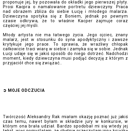
proponuje jej, by pozowała do okładki jego pierwszej płyty.
Prosi Kacpra o namalowanie portretu dziewczyny. Praca
nad obrazem zbliża do siebie Łucję i młodego malarza.
Dziewczyna spotyka się z Boniem, jednak po pewnym
czasie odkrywa, że to właśnie Kacper zajmuje coraz
częściej jej myśli.
Młody artysta nie ma łatwego życia. Jego ojciec, znany
malarz, jest w stosunku do syna apodyktyczny i zawsze
krytykuje jego prace. To sprawia, że wrażliwy chłopak
całkowicie traci wiarę w siebie i zamyka się w sobie. Jednak
Łucji udaje się w jakiś sposób do niego dotrzeć. Nadchodzi
moment, kiedy dziewczyna musi podjąć decyzję z którym z
przyjaciół chce się związać…
➲
MOJE ODCZUCI
A
Twórczość Aleksandry Rak miałam okazję poznać już jakiś
czas temu, nawet byłam w składzie jury w konkursie, w
którym ona brała udział. Bardzo spodobał mi się wtedy jej
tekst, więc pomyślałam, że chętnie przeczytam inną książkę