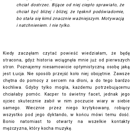
chciał dostrzec. Bijące od niej ciepło sprawiało, że
chciał być bliżej i bliżej, że tęsknił podświadomie,
bo stała się kimś znacznie ważniejszym. Motywacją
i natchnieniem. I nie tylko.
Kiedy zaczęłam czytać powieść wiedziałam, że będę
stracona, gdyż historia wciągnęła mnie już od pierwszych
stron. Poznajemy niesamowicie optymistyczną osobę jaką
jest Łucja. Nie sposób przejść koło niej obojętnie. Zawsze
chętna do pomocy z sercem na dłoni, a do tego bardzo
kochliwa. Gdyby tylko mogła, każdemu potrzebującemu
chciałaby pomóc. Kacper to świetny facet, jednak jego
ojciec skutecznie zabił w nim poczucie wiary w siebie
samego. Wiecznie przez niego krytykowany, robiący
wszystko pod jego dyktando, w końcu mówi temu dość.
Bonio natomiast to otwarty na wszelkie kontakty
mężczyzna, który kocha muzykę.