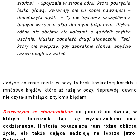
słońca?
- Spojrzała w stronę córki, która pokręciła
lekko głową. Zwracają się ku sobie nawzajem –
dokończyła myśl.
– Ty nie będziesz szczęśliwa z
bujnym wrzosem albo dumnym tulipanem. Piękna
różna nie obejmie cię kolcami, a goździk szybko
uschnie. Musisz odnaleźć drugi słonecznik. Taki,
który cię wesprze, gdy zabraknie słońca, abyście
razem mogli wzrastać.
Jedyne co mnie raziło w oczy to brak konkretnej korekty i
mnóstwo błędów, które aż rażą w oczy. Naprawdę, dawno
nie czytałam książki z tyloma błędami.
Dziewczyna ze słonecznikiem
do podróż do świata, w
którym słonecznik staje się wyznacznikiem dnia
codziennego. Historia pokazująca nam różne oblicza
życia, ale także dająca nadzieję na lepsze jutro.