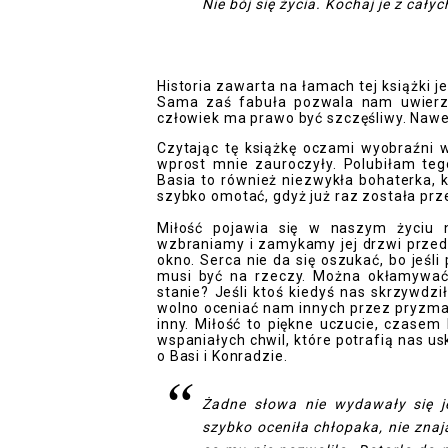
Nie bój się życia. Kochaj je z cały
Historia zawarta na łamach tej książki j
Sama zaś fabuła pozwala nam uwierzyć
człowiek ma prawo być szczęśliwy. Nawet 
Czytając tę książkę oczami wyobraźni 
wprost mnie zauroczyły. Polubiłam teg
Basia to również niezwykła bohaterka, kt
szybko omotać, gdyż już raz została pr
Miłość pojawia się w naszym życiu 
wzbraniamy i zamykamy jej drzwi prze
okno. Serca nie da się oszukać, bo jeśli
musi być na rzeczy. Można okłamywać
stanie? Jeśli ktoś kiedyś nas skrzywdzi
wolno oceniać nam innych przez pryzma
inny. Miłość to piękne uczucie, czasem
wspaniałych chwil, które potrafią nas us
o Basi i Konradzie.
Żadne słowa nie wydawały się j
szybko oceniła chłopaka, nie znaj