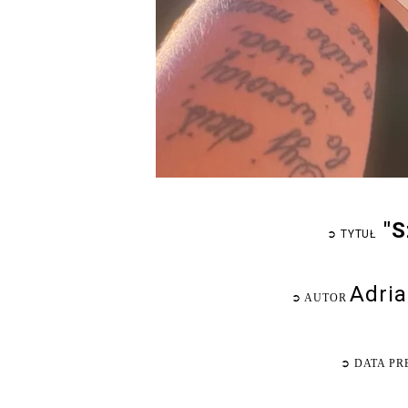
"S
➲
TYTUŁ
Adria
➲
AUTOR
➲
DATA PR