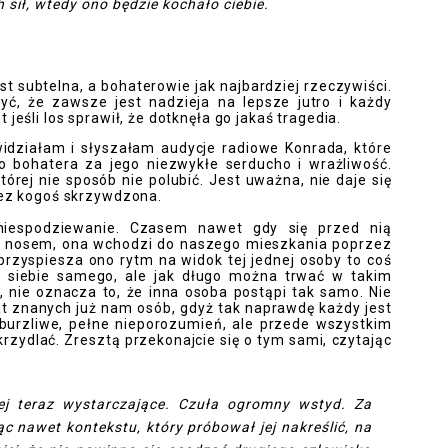
ch sił, wtedy ono będzie kochało ciebie.
est subtelna, a bohaterowie jak najbardziej rzeczywiści.
, że zawsze jest nadzieja na lepsze jutro i każdy
jeśli los sprawił, że dotknęła go jakaś tragedia.
widziałam i słyszałam audycje radiowe Konrada, które
o bohatera za jego niezwykłe serducho i wrażliwość.
órej nie sposób nie polubić. Jest uważna, nie daje się
zez kogoś skrzywdzona.
niespodziewanie. Czasem nawet gdy się przed nią
d nosem, ona wchodzi do naszego mieszkania poprzez
 przyspiesza ono rytm na widok tej jednej osoby to coś
 siebie samego, ale jak długo można trwać w takim
ł, nie oznacza to, że inna osoba postąpi tak samo. Nie
t znanych już nam osób, gdyż tak naprawdę każdy jest
 burzliwe, pełne nieporozumień, ale przede wszystkim
krzydlać. Zresztą przekonajcie się o tym sami, czytając
ej teraz wystarczające. Czuła ogromny wstyd. Za
ąc nawet kontekstu, który próbował jej nakreślić, na