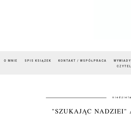
O MNIE
SPIS KSIĄŻEK
KONTAKT / WSPÓŁPRACA
WYWIADY
CZYTEL
niedziel
"SZUKAJĄC NADZIEI"