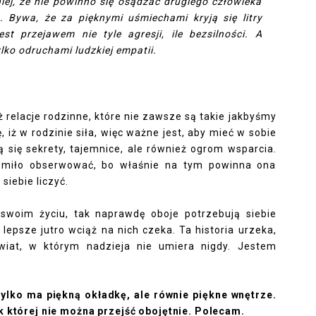
iej, że nie powinno się osądzać drugiego człowieka
. Bywa, że za pięknymi uśmiechami kryją się litry
st przejawem nie tyle agresji, ile bezsilności. A
lko odruchami ludzkiej empatii.
 relacje rodzinne, które nie zawsze są takie jakbyśmy
 iż w rodzinie siła, więc ważne jest, aby mieć w sobie
ą się sekrety, tajemnice, ale również ogrom wsparcia.
aż miło obserwować, bo właśnie na tym powinna ona
siebie liczyć.
 swoim życiu, tak naprawdę oboje potrzebują siebie
epsze jutro wciąż na nich czeka. Ta historia urzeka,
wiat, w którym nadzieja nie umiera nigdy. Jestem
tylko ma piękną okładkę, ale równie piękne wnętrze.
k której nie można przejść obojętnie. Polecam.