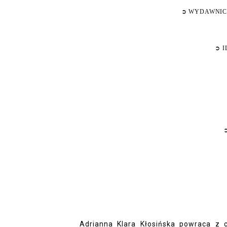
➲
WYDAWNI
➲
I
Adrianna Klara Kłosińska powraca z c