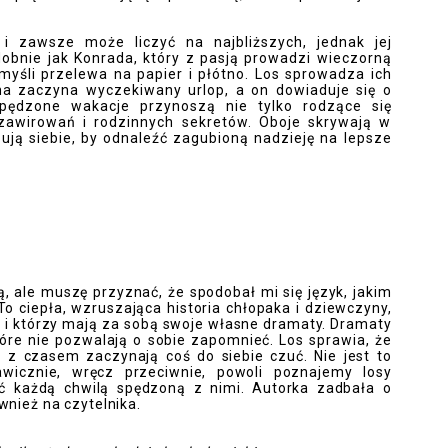
i zawsze może liczyć na najbliższych, jednak jej
dobnie jak Konrada, który z pasją prowadzi wieczorną
myśli przelewa na papier i płótno. Los sprowadza ich
na zaczyna wyczekiwany urlop, a on dowiaduje się o
pędzone wakacje przynoszą nie tylko rodzące się
 zawirowań i rodzinnych sekretów. Oboje skrywają w
bują siebie, by odnaleźć zagubioną nadzieję na lepsze
, ale muszę przyznać, że spodobał mi się język, jakim
To ciepła, wzruszająca historia chłopaka i dziewczyny,
ł i którzy mają za sobą swoje własne dramaty. Dramaty
tóre nie pozwalają o sobie zapomnieć. Los sprawia, że
i z czasem zaczynają coś do siebie czuć. Nie jest to
kawicznie, wręcz przeciwnie, powoli poznajemy losy
ć każdą chwilą spędzoną z nimi. Autorka zadbała o
wnież na czytelnika.