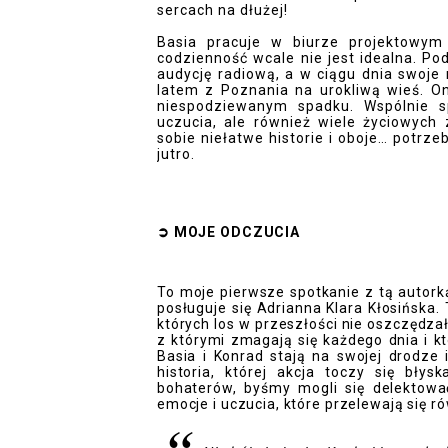
sercach na dłużej!
Basia pracuje w biurze projektowym 
codzienność wcale nie jest idealna. Po
audycję radiową, a w ciągu dnia swoje 
latem z Poznania na urokliwą wieś. O
niespodziewanym spadku. Wspólnie s
uczucia, ale również wiele życiowych
sobie niełatwe historie i oboje… potrze
jutro.
➲
MOJE ODCZUCI
A
To moje pierwsze spotkanie z tą autorką
posługuje się Adrianna Klara Kłosińska. 
których los w przeszłości nie oszczędza
z którymi zmagają się każdego dnia i k
Basia i Konrad stają na swojej drodze 
historia, której akcja toczy się błys
bohaterów, byśmy mogli się delektowa
emocje i uczucia, które przelewają się ró