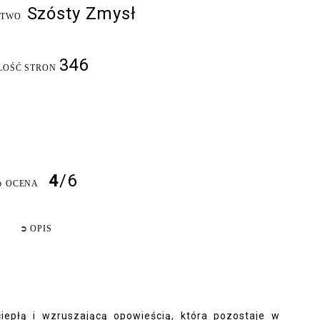
Szósty Zmysł
CTWO
346
LOŚĆ STRON
4
/6
➲
OCENA
➲
OPIS
iepłą i wzruszającą opowieścią, która pozostaje w