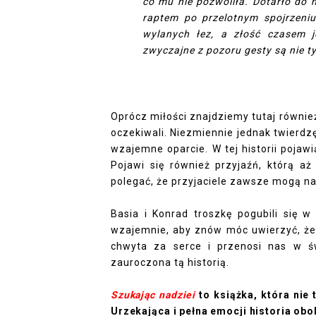
co mu nie pozwoliła. Dotarło do n
raptem po przelotnym spojrzeniu
wylanych łez, a złość czasem je
zwyczajne z pozoru gesty są nie ty
Oprócz miłości znajdziemy tutaj również
oczekiwali. Niezmiennie jednak twierdzę,
wzajemne oparcie. W tej historii pojawi
Pojawi się również przyjaźń, którą 
polegać, że przyjaciele zawsze mogą na 
Basia i Konrad troszkę pogubili się w
wzajemnie, aby znów móc uwierzyć, że l
chwyta za serce i przenosi nas w ś
zauroczona tą historią.
Szukając nadziei
to książka, która nie 
Urzekająca i pełna emocji historia obo