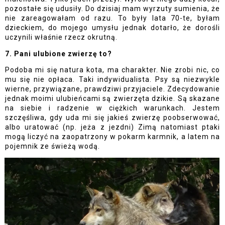
pozostałe się udusiły. Do dzisiaj mam wyrzuty sumienia, że 
nie zareagowałam od razu. To były lata 70-te, byłam 
dzieckiem, do mojego umysłu jednak dotarło, że dorośli 
uczynili właśnie rzecz okrutną. 
7. Pani ulubione zwierzę to?
Podoba mi się natura kota, ma charakter. Nie zrobi nic, co 
mu się nie opłaca. Taki indywidualista. Psy są niezwykle 
wierne, przywiązane, prawdziwi przyjaciele. Zdecydowanie 
jednak moimi ulubieńcami są zwierzęta dzikie. Są skazane 
na siebie i radzenie w ciężkich warunkach. Jestem 
szczęśliwa, gdy uda mi się jakieś zwierzę poobserwować, 
albo uratować (np. jeża z jezdni) Zimą natomiast ptaki 
mogą liczyć na zaopatrzony w pokarm karmnik, a latem na 
pojemnik ze świeżą wodą.