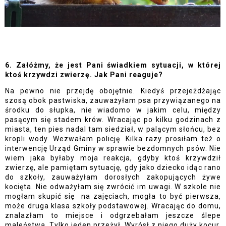
6. Załóżmy, że jest Pani świadkiem sytuacji, w której 
ktoś krzywdzi zwierzę. Jak Pani reaguje?
Na pewno nie przejdę obojętnie. Kiedyś przejeżdżając 
szosą obok pastwiska, zauważyłam psa przywiązanego na 
środku do słupka, nie wiadomo w jakim celu, między 
pasącym się stadem krów. Wracając po kilku godzinach z 
miasta, ten pies nadal tam siedział, w palącym słońcu, bez 
kropli wody. Wezwałam policję. Kilka razy prosiłam też o 
interwencję Urząd Gminy w sprawie bezdomnych psów. Nie 
wiem jaka byłaby moja reakcja, gdyby ktoś krzywdził 
zwierzę, ale pamiętam sytuację, gdy jako dziecko idąc rano 
do szkoły, zauważyłam dorosłych zakopujących żywe 
kocięta. Nie odważyłam się zwrócić im uwagi. W szkole nie 
mogłam skupić się  na zajęciach, mogła to być pierwsza, 
może druga klasa szkoły podstawowej. Wracając do domu, 
znalazłam to miejsce i odgrzebałam jeszcze ślepe 
maleństwa. Tylko jeden przeżył. Wyrósł z niego duży kocur, 