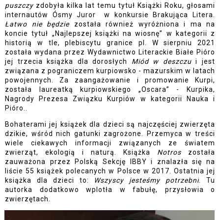
puszczy
 zdobyła kilka lat temu tytuł Książki Roku, głosami 
internautów Ósmy Juror  w konkursie Brakująca Litera. 
Łatwo nie będzie
 została również wyróżniona i ma na 
koncie tytuł „Najlepszej książki na wiosnę” w kategorii z 
historią w tle, plebiscytu granice pl. W sierpniu 2021 
została wydana przez Wydawnictwo Literackie Białe Pióro 
jej trzecia książka dla dorosłych 
Miód w deszczu
 i jest 
związana z pograniczem kurpiowsko - mazurskim w latach 
powojennych. Za zaangażowanie i promowanie Kurpi, 
została laureatką kurpiowskiego „Oscara” - Kurpika, 
Nagrody Prezesa Związku Kurpiów w kategorii Nauka i 
Pióro..
Bohaterami jej książek dla dzieci są najczęściej zwierzęta 
dzikie, wśród nich gatunki zagrożone. Przemyca w treści 
wiele ciekawych informacji związanych ze światem 
zwierząt, ekologią i naturą. Książka 
Notros
 została 
zauważona przez Polską Sekcję IBBY i znalazła się na 
liście 55 książek polecanych w Polsce w 2017. Ostatnia jej 
książka dla dzieci to: 
Wszyscy jesteśmy potrzebni
. Tu 
autorka dodatkowo wplotła w fabułę, przysłowia o 
zwierzętach. 