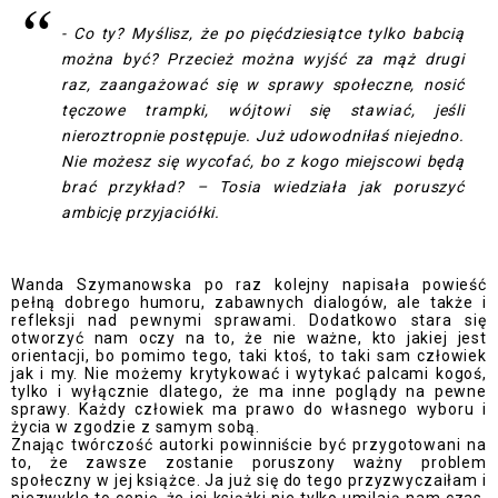
- Co ty? Myślisz, że po pięćdziesiątce tylko babcią
można być? Przecież można wyjść za mąż drugi
raz, zaangażować się w sprawy społeczne, nosić
tęczowe trampki, wójtowi się stawiać, jeśli
nieroztropnie postępuje. Już udowodniłaś niejedno.
Nie możesz się wycofać, bo z kogo miejscowi będą
brać przykład? – Tosia wiedziała jak poruszyć
ambicję przyjaciółki.
Wanda Szymanowska po raz kolejny napisała powieść
pełną dobrego humoru, zabawnych dialogów, ale także i
refleksji nad pewnymi sprawami. Dodatkowo stara się
otworzyć nam oczy na to, że nie ważne, kto jakiej jest
orientacji, bo pomimo tego, taki ktoś, to taki sam człowiek
jak i my. Nie możemy krytykować i wytykać palcami kogoś,
tylko i wyłącznie dlatego, że ma inne poglądy na pewne
sprawy. Każdy człowiek ma prawo do własnego wyboru i
życia w zgodzie z samym sobą.
Znając twórczość autorki powinniście być przygotowani na
to, że zawsze zostanie poruszony ważny problem
społeczny w jej książce. Ja już się do tego przyzwyczaiłam i