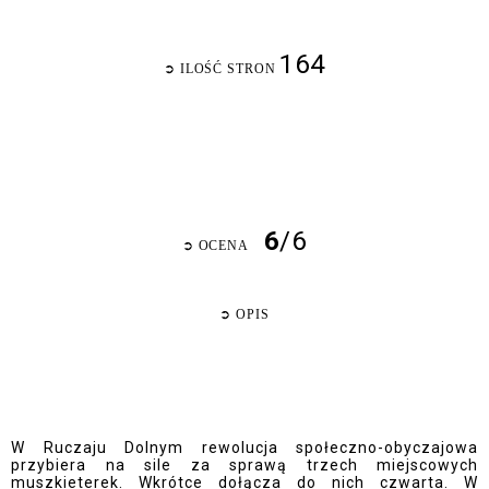
164
➲
ILOŚĆ STRON
6
/6
➲
OCENA
➲
OPIS
W Ruczaju Dolnym rewolucja społeczno-obyczajowa
przybiera na sile za sprawą trzech miejscowych
muszkieterek. Wkrótce dołącza do nich czwarta. W