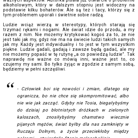
ważnych aspektów. Autorka pisała już otwarcie o problemie
alkoholowym, który w dalszym stopniu jest widoczny na
podstawie kilku bohaterów. Ale są też i tacy, którzy się z
tym problemem uporali i świetnie sobie radzą.
Ludzie wciąż wierzą w stereotypy, których starają się
trzymać rękami i nogami. Ale świat idzie do przodu, a my
razem z nim. Nie możemy krytykować kogoś za to, że nie
jest taki jak my, gdyż nie ma na świecie ludzi takich samych
jak my. Każdy jest indywidualny i to jest w tym wszystkim
piękne. Ludzie gadali, gadają i zawsze będą gadać, ale my
nie możemy popaść w tę rutynę „a co powiedzą ludzie”. Tak
naprawdę nie ważne co mówią inni, ważne jest to, co
czujemy my sami. Bo tylko żyjąc w zgodzie z samym sobą,
będziemy w pełni szczęśliwi.
- Człowiek boi się nowości i zmian, dlatego się
ogranicza, bo nie chce się skompromitować, albo
nie wie jak zacząć. Gdyby nie Tosia, biegałybyśmy
do dzisiaj po błotnistych dróżkach w zielonych
kaloszach, znosiłybyśmy chamstwo wiecznie
pijanych mężów, świat byłby dla nas zamknięty w
Ruczaju Dolnym, a życie przeciekłoby między