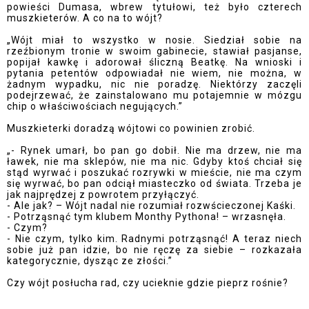
powieści Dumasa, wbrew tytułowi, też było czterech
muszkieterów. A co na to wójt?
„Wójt miał to wszystko w nosie. Siedział sobie na
rzeźbionym tronie w swoim gabinecie, stawiał pasjanse,
popijał kawkę i adorował śliczną Beatkę. Na wnioski i
pytania petentów odpowiadał nie wiem, nie można, w
żadnym wypadku, nic nie poradzę. Niektórzy zaczęli
podejrzewać, że zainstalowano mu potajemnie w mózgu
chip o właściwościach negujących.”
Muszkieterki doradzą wójtowi co powinien zrobić.
„- Rynek umarł, bo pan go dobił. Nie ma drzew, nie ma
ławek, nie ma sklepów, nie ma nic. Gdyby ktoś chciał się
stąd wyrwać i poszukać rozrywki w mieście, nie ma czym
się wyrwać, bo pan odciął miasteczko od świata. Trzeba je
jak najprędzej z powrotem przyłączyć.
- Ale jak? – Wójt nadal nie rozumiał rozwścieczonej Kaśki.
- Potrząsnąć tym klubem Monthy Pythona! – wrzasnęła.
- Czym?
- Nie czym, tylko kim. Radnymi potrząsnąć! A teraz niech
sobie już pan idzie, bo nie ręczę za siebie – rozkazała
kategorycznie, dysząc ze złości.”
Czy wójt posłucha rad, czy ucieknie gdzie pieprz rośnie?