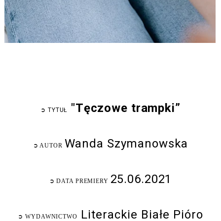
"Tęczowe trampki”
➲
TYTUŁ
Wanda Szymanowska
➲
AUTOR
25.06.2021
➲
DATA PREMIERY
Literackie Białe Pióro
➲
WYDAWNICTWO