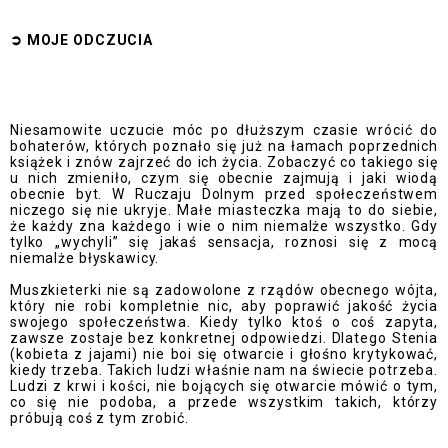
➲
MOJE ODCZUCI
A
Niesamowite uczucie móc po dłuższym czasie wrócić do
bohaterów, których poznało się już na łamach poprzednich
książek i znów zajrzeć do ich życia. Zobaczyć co takiego się
u nich zmieniło, czym się obecnie zajmują i jaki wiodą
obecnie byt. W Ruczaju Dolnym przed społeczeństwem
niczego się nie ukryje. Małe miasteczka mają to do siebie,
że każdy zna każdego i wie o nim niemalże wszystko. Gdy
tylko „wychyli” się jakaś sensacja, roznosi się z mocą
niemalże błyskawicy.
Muszkieterki nie są zadowolone z rządów obecnego wójta,
który nie robi kompletnie nic, aby poprawić jakość życia
swojego społeczeństwa. Kiedy tylko ktoś o coś zapyta,
zawsze zostaje bez konkretnej odpowiedzi. Dlatego Stenia
(kobieta z jajami) nie boi się otwarcie i głośno krytykować,
kiedy trzeba. Takich ludzi właśnie nam na świecie potrzeba.
Ludzi z krwi i kości, nie bojących się otwarcie mówić o tym,
co się nie podoba, a przede wszystkim takich, którzy
próbują coś z tym zrobić.