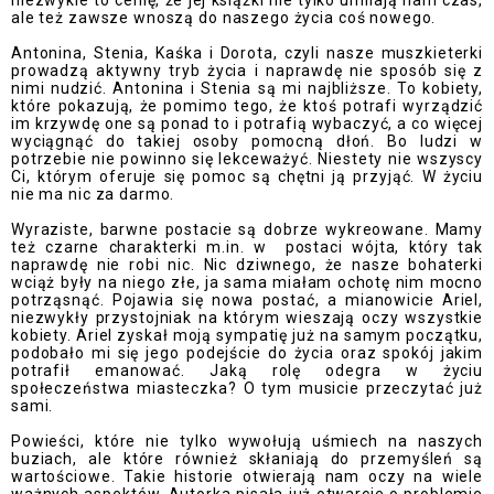
niezwykle to cenię, że jej książki nie tylko umilają nam czas,
ale też zawsze wnoszą do naszego życia coś nowego.
Antonina, Stenia, Kaśka i Dorota, czyli nasze muszkieterki
prowadzą aktywny tryb życia i naprawdę nie sposób się z
nimi nudzić. Antonina i Stenia są mi najbliższe. To kobiety,
które pokazują, że pomimo tego, że ktoś potrafi wyrządzić
im krzywdę one są ponad to i potrafią wybaczyć, a co więcej
wyciągnąć do takiej osoby pomocną dłoń. Bo ludzi w
potrzebie nie powinno się lekceważyć. Niestety nie wszyscy
Ci, którym oferuje się pomoc są chętni ją przyjąć. W życiu
nie ma nic za darmo.
Wyraziste, barwne postacie są dobrze wykreowane. Mamy
też czarne charakterki m.in. w
postaci wójta, który tak
naprawdę nie robi nic. Nic dziwnego, że nasze bohaterki
wciąż były na niego złe, ja sama miałam ochotę nim mocno
potrząsnąć. Pojawia się nowa postać, a mianowicie Ariel,
niezwykły przystojniak na którym wieszają oczy wszystkie
kobiety. Ariel zyskał moją sympatię już na samym początku,
podobało mi się jego podejście do życia oraz spokój jakim
potrafił emanować. Jaką rolę odegra w życiu
społeczeństwa miasteczka? O tym musicie przeczytać już
sami.
Powieści, które nie tylko wywołują uśmiech na naszych
buziach, ale które również skłaniają do przemyśleń są
wartościowe. Takie historie otwierają nam oczy na wiele