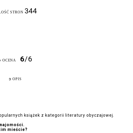
344
LOŚĆ STRON
6
/6
➲
OCENA
➲
OPIS
pularnych książek z kategorii literatury obyczajowej.
najomości.
kim mieście?