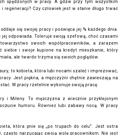
ach spędzonych w pracy. A gdzie przy tym wszystkim
 regeneracji? Czy człowiek jest w stanie długo trwać
 oddaje się swojej pracy i poświęca jej ¾ każdego dnia.
cie jej odpowiada. Toleruje swoją szefową, choć czasami
a towarzystwo swoich współpracowników, a zarazem
ać siebie i swoje kupione na kredyt mieszkanie, który
umiała, ale twardo trzyma się swoich poglądów.
aury, to kobieta, która lubi nocami szaleć i imprezować,
pracy. Jest piękna, a mężczyźni chętnie zawieszają na
stać. W pracy rzetelnie wykonuje swoją pracę.
ury i Mileny. To mężczyzna z wiecznie przyklejonym
oczucie humoru. Również lubi zabawy nocą. W pracy
ieta, która pnie się „po trupach do celu”. Jest ostra
, często narzucając swoją wolę pracownikom. Nie jest