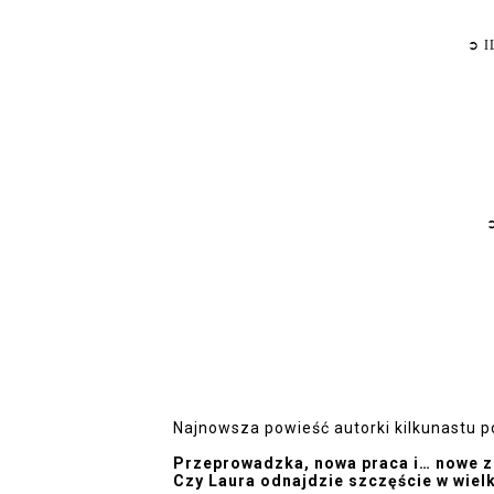
➲
I
Najnowsza powieść autorki kilkunastu po
Przeprowadzka, nowa praca i… nowe z
Czy Laura odnajdzie szczęście w wiel