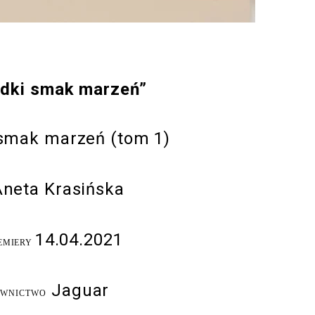
odki smak marzeń”
 smak marzeń (tom 1)
Aneta Krasińska
14.04.2021
EMIERY
Jaguar
WNICTWO