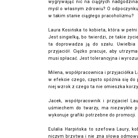
wygrywając nic na ciągłych nadgodzin
myśl o własnym zdrowiu? O odpoczynku i
w takim stanie ciągłego pracoholizmu?
Laura Kosińska to kobieta, która w pełni
Jest singielką, bo twierdzi, że takie ży
ta doprowadza ją do szału. Uwielbi
przyjaciół. Ciężko pracuje, aby utrzym
musi spłacać. Jest tolerancyjna i wyroz
Milena, współpracownica i przyjaciółka L
w efekcie czego, często spóźnia się do 
niej wzrok z czego ta nie omieszka korzy
Jacek, współpracownik i przyjaciel La
uśmiechem do twarzy, ma niezwykłe p
wykonuje grafiki potrzebne do promocji.
Eulalia Harpińska to szefowa Laury, kob
niczym brzytwa i nie zna słowa odmowy