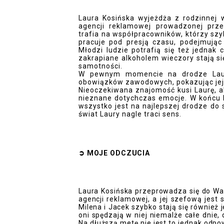
Laura Kosińska wyjeżdża z rodzinnej 
agencji reklamowej prowadzonej prze
trafia na współpracowników, którzy szyb
pracuje pod presją czasu, podejmują
Młodzi ludzie potrafią się też jednak 
zakrapiane alkoholem wieczory stają 
samotności.
W pewnym momencie na drodze Laury 
obowiązków zawodowych, pokazując jej 
Nieoczekiwana znajomość kusi Laurę, a
nieznane dotychczas emocje. W końcu k
wszystko jest na najlepszej drodze do 
świat Laury nagle traci sens.
➲
MOJE ODCZUCI
A
Laura Kosińska przeprowadza się do Wa
agencji reklamowej, a jej szefową jest 
Milena i Jacek szybko stają się również 
oni spędzają w niej niemalże całe dnie, 
Na dłuższą metę nie jest to jednak odpow