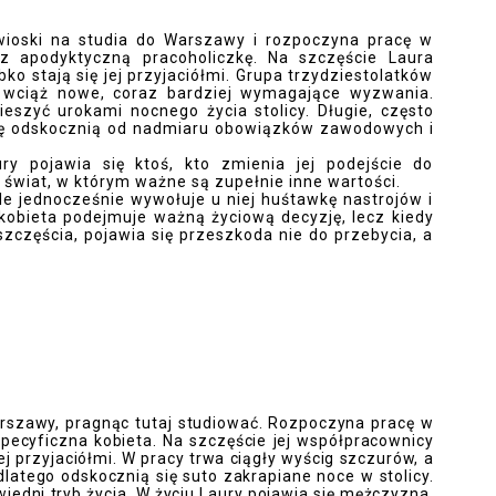
wioski na studia do Warszawy i rozpoczyna pracę w
z apodyktyczną pracoholiczkę. Na szczęście Laura
ko stają się jej przyjaciółmi. Grupa trzydziestolatków
c wciąż nowe, coraz bardziej wymagające wyzwania.
cieszyć urokami nocnego życia stolicy. Długie, często
się odskocznią od nadmiaru obowiązków zawodowych i
pojawia się ktoś, kto zmienia jej podejście do
świat, w którym ważne są zupełnie inne wartości.
le jednocześnie wywołuje u niej huśtawkę nastrojów i
obieta podejmuje ważną życiową decyzję, lecz kiedy
szczęścia, pojawia się przeszkoda nie do przebycia, a
rszawy, pragnąc tutaj studiować. Rozpoczyna pracę w
specyficzna kobieta. Na szczęście jej współpracownicy
jej przyjaciółmi. W pracy trwa ciągły wyścig szczurów, a
dlatego odskocznią się suto zakrapiane noce w stolicy.
iedni tryb życia. W życiu Laury pojawia się mężczyzna,