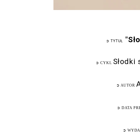
"Sł
➲
TYTUŁ
Słodki
➲
CYKL
➲
AUTOR
➲
DATA PR
➲
WYDA