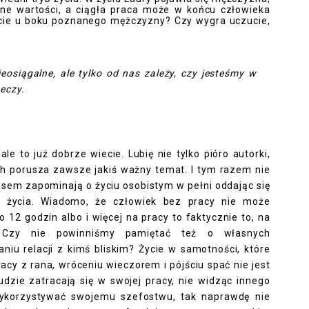
inne wartości, a ciągła praca może w końcu człowieka
cie u boku poznanego mężczyzny? Czy wygra uczucie,
ieosiągalne, ale tylko od nas zależy, czy jesteśmy w
zeczy.
le to już dobrze wiecie. Lubię nie tylko pióro autorki,
ach porusza zawsze jakiś ważny temat. I tym razem nie
zasem zapominają o życiu osobistym w pełni oddając się
o życia. Wiadomo, że człowiek bez pracy nie może
 12 godzin albo i więcej na pracy to faktycznie to, na
? Czy nie powinniśmy pamiętać też o własnych
niu relacji z kimś bliskim? Życie w samotności, które
racy z rana, wróceniu wieczorem i pójściu spać nie jest
udzie zatracają się w swojej pracy, nie widząc innego
wykorzystywać swojemu szefostwu, tak naprawdę nie