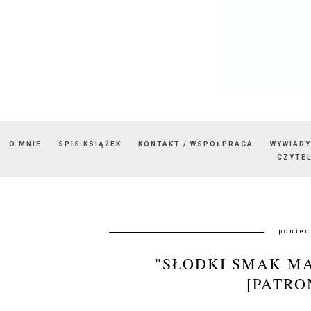
O MNIE
SPIS KSIĄŻEK
KONTAKT / WSPÓŁPRACA
WYWIADY
CZYTEL
ponied
"SŁODKI SMAK M
[PATRO