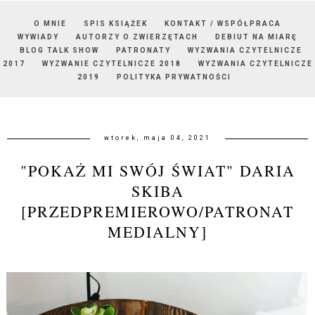
O MNIE
SPIS KSIĄŻEK
KONTAKT / WSPÓŁPRACA
WYWIADY
AUTORZY O ZWIERZĘTACH
DEBIUT NA MIARĘ
BLOG TALK SHOW
PATRONATY
WYZWANIA CZYTELNICZE
2017
WYZWANIE CZYTELNICZE 2018
WYZWANIA CZYTELNICZE
2019
POLITYKA PRYWATNOŚCI
wtorek, maja 04, 2021
"POKAŻ MI SWÓJ ŚWIAT" DARIA
SKIBA
[PRZEDPREMIEROWO/PATRONAT
MEDIALNY]