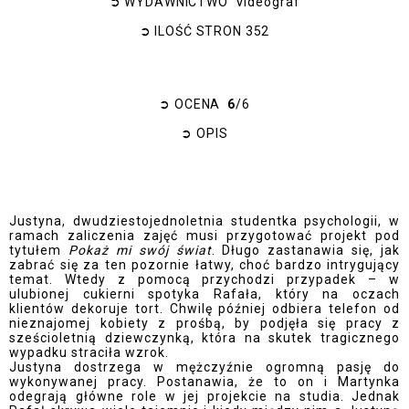
➲
WYDAWNICTWO Videograf
➲
ILOŚĆ STRON
352
➲
OCENA
6
/6
➲
OPIS
Justyna, dwudziestojednoletnia studentka psychologii, w
ramach zaliczenia zajęć musi przygotować projekt pod
tytułem
Pokaż mi swój świat
. Długo zastanawia się, jak
zabrać się za ten pozornie łatwy, choć bardzo intrygujący
temat. Wtedy z pomocą przychodzi przypadek – w
ulubionej cukierni spotyka Rafała, który na oczach
klientów dekoruje tort. Chwilę później odbiera telefon od
nieznajomej kobiety z prośbą, by podjęła się pracy z
sześcioletnią dziewczynką, która na skutek tragicznego
wypadku straciła wzrok.
Justyna dostrzega w mężczyźnie ogromną pasję do
wykonywanej pracy. Postanawia, że to on i Martynka
odegrają główne role w jej projekcie na studia. Jednak