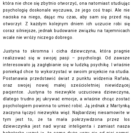
która nie chce się zbytnio otworzyć, ona natomiast studiując
psychologię doskonale wyczuwa, że jego coś trapi. Ale nie
naciska na niego, dając mu czas, aby sam się przed nią
otworzył. Z każdym kolejnym dniem ich uczucie robi się
coraz silniejsze, jednak budowanie związku na tajemnicach
wcale nie wróży niczego dobrego.
Justyna to skromna i cicha dziewczyna, która pragnie
realizować się w swojej pasji – psychologii. Od zawsze
interesowało ją zagłębianie się w ludzką psychikę. I właśnie
poniekąd chce to wykorzystać w swoim projekcie na studia.
Postanawia przedstawić świat z punktu widzenia Rafała,
oraz swojej nowej małej sześcioletniej niewidzącej
pacjentce. Justyna to niezwykle uczuciowa dziewczyna,
dlatego trudno jej ukrywać emocje, a właśnie chcąc zostać
psychologiem powinna to umieć robić. Ją jednak z Martynką
zaczyna łączyć niezwykła więź. Najbardziej niesamowite w
tym jest to, że ta mała pokrzywdzona przez los
dziewczynka jest nad wyraz inteligenta i zamiast nasza
bohaterka uczyć ją, to sama dużo uczy się od niej samej.