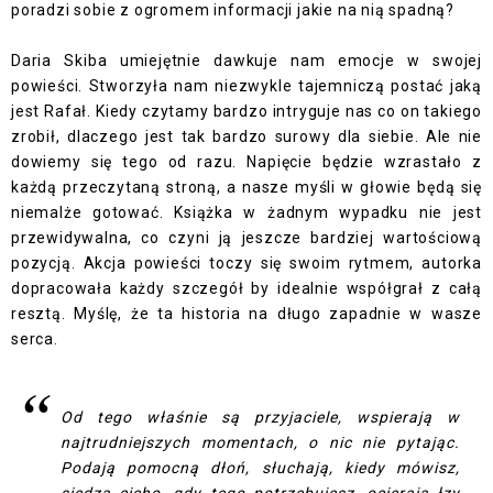
poradzi sobie z ogromem informacji jakie na nią spadną?
Daria Skiba umiejętnie dawkuje nam emocje w swojej
powieści. Stworzyła nam niezwykle tajemniczą postać jaką
jest Rafał. Kiedy czytamy bardzo intryguje nas co on takiego
zrobił, dlaczego jest tak bardzo surowy dla siebie. Ale nie
dowiemy się tego od razu. Napięcie będzie wzrastało z
każdą przeczytaną stroną, a nasze myśli w głowie będą się
niemalże gotować. Książka w żadnym wypadku nie jest
przewidywalna, co czyni ją jeszcze bardziej wartościową
pozycją. Akcja powieści toczy się swoim rytmem, autorka
dopracowała każdy szczegół by idealnie współgrał z całą
resztą. Myślę, że ta historia na długo zapadnie w wasze
serca.
Od tego właśnie są przyjaciele, wspierają w
najtrudniejszych momentach, o nic nie pytając.
Podają pomocną dłoń, słuchają, kiedy mówisz,
siedzą cicho, gdy tego potrzebujesz, ocierają łzy