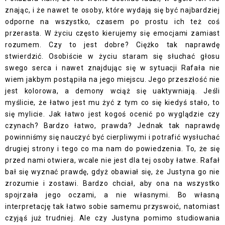
znając, i że nawet te osoby, które wydają się być najbardziej
odporne na wszystko, czasem po prostu ich też coś
przerasta. W życiu często kierujemy się emocjami zamiast
rozumem. Czy to jest dobre? Ciężko tak naprawdę
stwierdzić. Osobiście w życiu staram się słuchać głosu
swego serca i nawet znajdując się w sytuacji Rafała nie
wiem jakbym postąpiła na jego miejscu. Jego przeszłość nie
jest kolorowa, a demony wciąż się uaktywniają. Jeśli
myślicie, że łatwo jest mu żyć z tym co się kiedyś stało, to
się mylicie. Jak łatwo jest kogoś ocenić po wyglądzie czy
czynach? Bardzo łatwo, prawda? Jednak tak naprawdę
powinniśmy się nauczyć być cierpliwymi i potrafić wysłuchać
drugiej strony i tego co ma nam do powiedzenia. To, że się
przed nami otwiera, wcale nie jest dla tej osoby łatwe. Rafał
bał się wyznać prawdę, gdyż obawiał się, że Justyna go nie
zrozumie i zostawi. Bardzo chciał, aby ona na wszystko
spojrzała jego oczami, a nie własnymi. Bo własną
interpretację tak łatwo sobie samemu przyswoić, natomiast
czyjąś już trudniej. Ale czy Justyna pomimo studiowania