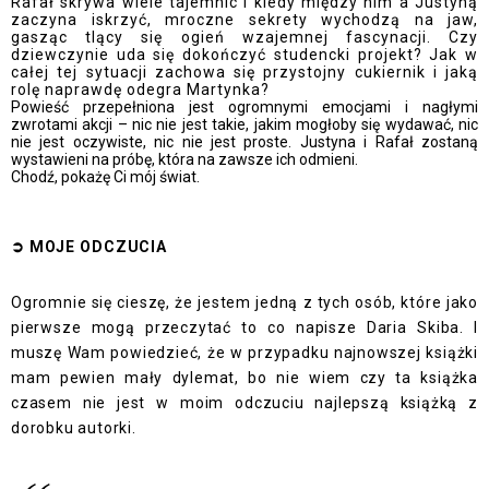
Rafał skrywa wiele tajemnic i kiedy między nim a Justyną
zaczyna iskrzyć, mroczne sekrety wychodzą na jaw,
gasząc tlący się ogień wzajemnej fascynacji. Czy
dziewczynie uda się dokończyć studencki projekt? Jak w
całej tej sytuacji zachowa się przystojny cukiernik i jaką
rolę naprawdę odegra Martynka?
Powieść przepełniona jest ogromnymi emocjami i nagłymi
zwrotami akcji – nic nie jest takie, jakim mogłoby się wydawać, nic
nie jest oczywiste, nic nie jest proste. Justyna i Rafał zostaną
wystawieni na próbę, która na zawsze ich odmieni.
Chodź, pokażę Ci mój świat.
➲
MOJE ODCZUCI
A
Ogromnie się cieszę, że jestem jedną z tych osób, które jako
pierwsze mogą przeczytać to co napisze Daria Skiba. I
muszę Wam powiedzieć, że w przypadku najnowszej książki
mam pewien mały dylemat, bo nie wiem czy ta książka
czasem nie jest w moim odczuciu najlepszą książką z
dorobku autorki.