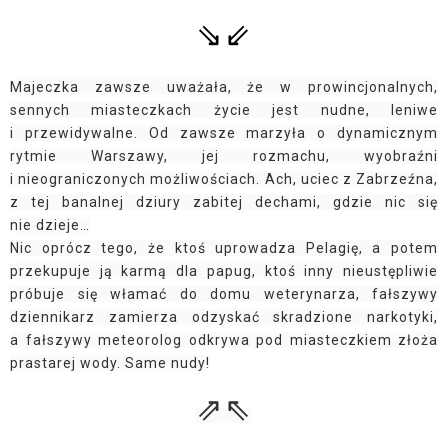
⇘⇙
Majeczka zawsze uważała, że w prowincjonalnych,
sennych miasteczkach życie jest nudne, leniwe
i przewidywalne. Od zawsze marzyła o dynamicznym
rytmie Warszawy, jej rozmachu, wyobraźni
i nieograniczonych możliwościach. Ach, uciec z Zabrzeźna,
z tej banalnej dziury zabitej dechami, gdzie nic się
nie dzieje…
Nic oprócz tego, że ktoś uprowadza Pelagię, a potem
przekupuje ją karmą dla papug, ktoś inny nieustępliwie
próbuje się włamać do domu weterynarza, fałszywy
dziennikarz zamierza odzyskać skradzione narkotyki,
a fałszywy meteorolog odkrywa pod miasteczkiem złoża
prastarej wody. Same nudy!
⇗⇖