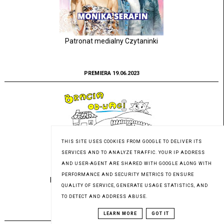
Patronat medialny Czytaninki
PREMIERA 19.06.2023
THIS SITE USES COOKIES FROM GOOGLE TO DELIVER ITS
SERVICES AND TO ANALYZE TRAFFIC. YOUR IP ADDRESS
AND USER-AGENT ARE SHARED WITH GOOGLE ALONG WITH
PERFORMANCE AND SECURITY METRICS TO ENSURE
Pod patronatem medialnym Czytaninki
QUALITY OF SERVICE, GENERATE USAGE STATISTICS, AND
TO DETECT AND ADDRESS ABUSE.
PREMIERA 23.05.2023
LEARN MORE
GOT IT