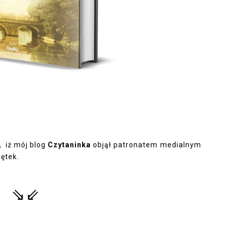
, iż mój blog
Czytaninka
objął patronatem medialnym
iętek.
⇘⇙