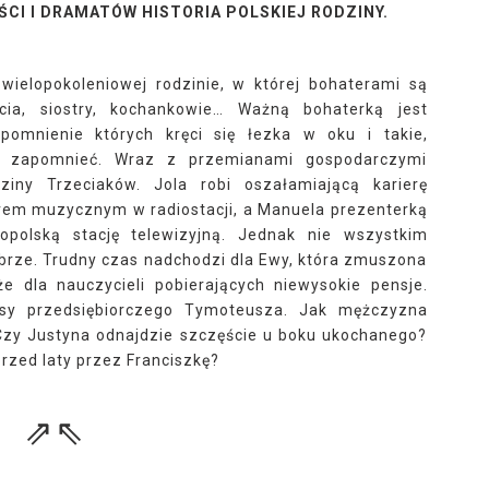
ŚCI I DRAMATÓW HISTORIA POLSKIEJ RODZINY.
wielopokoleniowej rodzinie, w której bohaterami są
acia, siostry, kochankowie… Ważną bohaterką jest
pomnienie których kręci się łezka w oku i takie,
by zapomnieć. Wraz z przemianami gospodarczymi
ny Trzeciaków. Jola robi oszałamiającą karierę
torem muzycznym w radiostacji, a Manuela prezenterką
opolską stację telewizyjną. Jednak nie wszystkim
obrze. Trudny czas nadchodzi dla Ewy, która zmuszona
e dla nauczycieli pobierających niewysokie pensje.
sy przedsiębiorczego Tymoteusza. Jak mężczyzna
zy Justyna odnajdzie szczęście u boku ukochanego?
przed laty przez Franciszkę?
⇗⇖