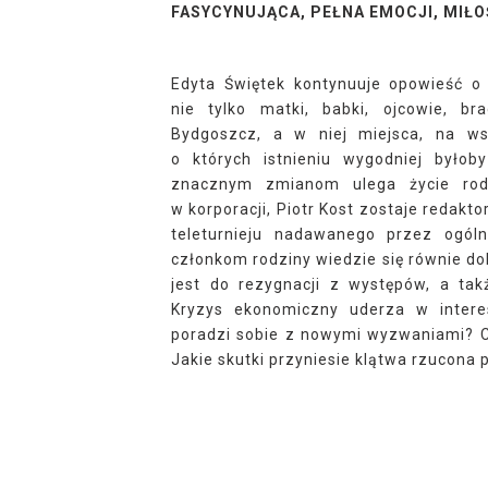
FASYCYNUJĄCA, PEŁNA EMOCJI, MIŁO
Edyta Świętek kontynuuje opowieść o 
nie tylko matki, babki, ojcowie, br
Bydgoszcz, a w niej miejsca, na ws
o których istnieniu wygodniej było
znacznym zmianom ulega życie rodzi
w korporacji, Piotr Kost zostaje redak
teleturnieju nadawanego przez ogóln
członkom rodziny wiedzie się równie d
jest do rezygnacji z występów, a takż
Kryzys ekonomiczny uderza w intere
poradzi sobie z nowymi wyzwaniami? C
Jakie skutki przyniesie klątwa rzucona 