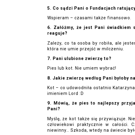
5. Co sądzi Pani o Fundacjach ratując
Wspieram – czasami także finansowo.
6. Załóżmy, że jest Pani świadkiem s
reaguje?
Zależy, co ta osoba by robiła, ale je
która nie umie przejść w milczeniu.  
7. Pani ulubione zwierzę to?
Pies lub kot. Nie umiem wybrać!
8. Jakie zwierzę według Pani byłoby 
Kot – co udowodniła ostatnio Katarzyna
imieniem Lord :D
9. Mówią, że pies to najlepszy przyj
Pani?
Myślę, że kot także się przywiązuje. Ni
człowiekowi praktycznie w całości. Cz
niewinny… Szkoda, wtedy na świecie było