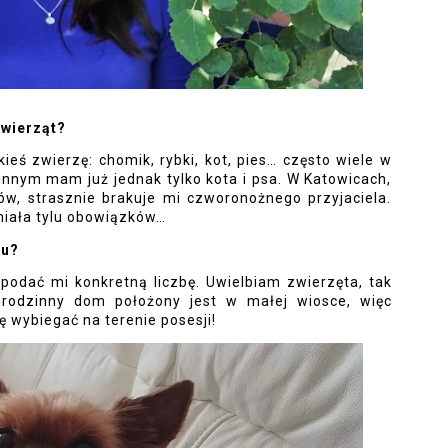
zwierząt? 
ś zwierzę: chomik, rybki, kot, pies… często wiele w 
nym mam już jednak tylko kota i psa. W Katowicach, 
ów, strasznie brakuje mi czworonożnego przyjaciela. 
 miała tylu obowiązków…
iu?
podać mi konkretną liczbę. Uwielbiam zwierzęta, tak 
rodzinny dom położony jest w małej wiosce, więc 
ę wybiegać na terenie posesji!