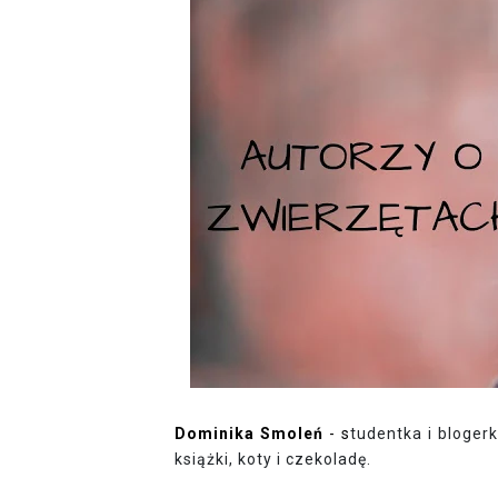
Dominika Smoleń
- s
tudentka i bloger
książki, koty i czekoladę.