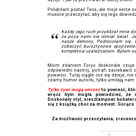
Polubiłam postać Tess, ale moje serce o
musicie przeczytać, aby się tego dowied
Każdy jego ruch przybliżał mnie do
że poza nami nie istniał świat. 
nasze demony. Podniosłam się. P
zobaczyć bursztynowe spojrzenie
kompletnie uzależniałam. Byłam na
Moim zdaniem Foryś doskonale czuje
odpowiedni nastrój, potrafi zaciekawić 
powieści. Tutaj ciągle coś się dzieje, ni
czarny humor autorki, tylko umilają nam
Tylko żywi mogą umrzeć
to powieść, kt
wręcz bym mogła powiedzieć, że n
Doskonały styl, niesztampowi bohatero
się z książką choć na moment. Gorąco
Za możliwość przeczytania, zrecenzo