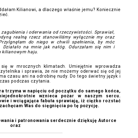
ddałam Kilianowi, a dlaczego właśnie jemu? Koniecznie
zieć.
 zagubienia i oderwania od rzeczywistości. Sprawiał,
Jedyną realną rzecz stanowiliśmy wyłącznie my oraz
rzylgnęłam do niego w chwili spełnienia, by móc
. Działało na mnie jak nałóg. Odurzałam się nim i
 kilianowym haju.
 się w mrocznych klimatach. Umiejętnie wprowadza
czytelnika i sprawia, że nie możemy oderwać się od jej
e ma czasu ani na odrobinę nudy. Do tego świetny język i
 czas podczas czytania.
óra trzyma w napięciu od początku do samego końca,
iejednokrotnie wznieca pożar w naszym sercu.
wie i wciągająca fabuła sprawiają, iż ciężko rozstać
 zachęcam Was do sięgnięcia po tę pozycję.
wania i patronowania serdecznie dziękuję Autorce
oraz