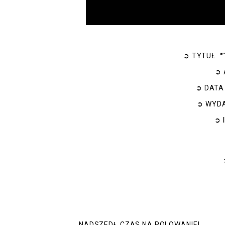
➲
TYTUŁ
"
➲
➲
DATA
➲
WYD
➲
NADSZEDŁ CZAS NA POLOWANIE!