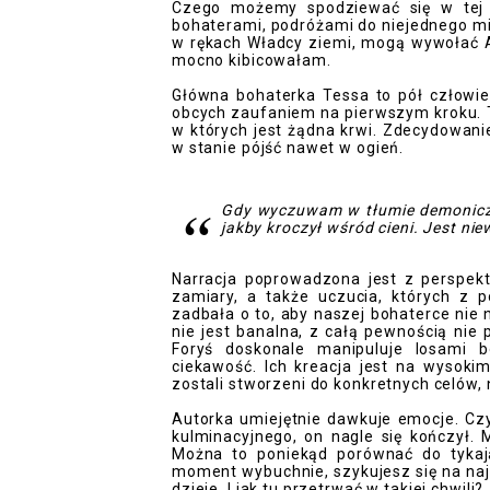
Czego możemy spodziewać się w tej 
bohaterami, podróżami do niejednego mie
w rękach Władcy ziemi, mogą wywołać A
mocno kibicowałam.
Główna bohaterka Tessa to pół człowie
obcych zaufaniem na pierwszym kroku. To
w których jest żądna krwi. Zdecydowanie
w stanie pójść nawet w ogień.
Gdy wyczuwam w tłumie demoniczną
jakby kroczył wśród cieni. Jest ni
Narracja poprowadzona jest z perspekt
zamiary, a także uczucia, których z 
zadbała o to, aby naszej bohaterce nie n
nie jest banalna, z całą pewnością nie
Foryś doskonale manipuluje losami 
ciekawość. Ich kreacja jest na wysokim
zostali stworzeni do konkretnych celów, 
Autorka umiejętnie dawkuje emocje. Cz
kulminacyjnego, on nagle się kończył
Można to poniekąd porównać do tykają
moment wybuchnie, szykujesz się na najgo
dzieje. I jak tu przetrwać w takiej chwili?