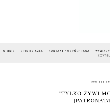
O MNIE
SPIS KSIĄŻEK
KONTAKT / WSPÓŁPRACA
WYWIADY
CZYTEL
poniedział
"TYLKO ŻYWI MO
[PATRONAT