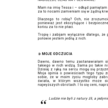
Mam na imię Tessa i – odkąd pamiętam 
za to nocami zamieniam się w żądną kr
Dlaczego to robię? Och, nie zrozumci
ponieważ jest ekscytujące i bezpieczne.
końcu za to nie płaci.
Tropię i zabijam wyłącznie dlatego, 
połowie jestem jedną z nich.
➲
MOJE ODCZUCI
A
Dawno, dawno temu zastanawiałam się
takiego w nich widzą. Sama po takie n
Dzisiaj z ręką na sercu mogę się przyz
Moja opinia o powieściach tego typu z
sobie, że w moim życiu mogłoby zabra
świata, w którym wszystko może si
najwyższych obrotach. I to się ceni, nap
Ludzie nie byli z natury źli, a jedyni