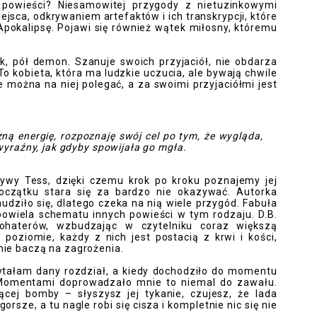
powieści? Niesamowitej przygody z nietuzinkowymi
jsca, odkrywaniem artefaktów i ich transkrypcji, które
pokalipsę. Pojawi się również wątek miłosny, któremu
k, pół demon. Szanuje swoich przyjaciół, nie obdarza
 kobieta, która ma ludzkie uczucia, ale bywają chwile
 można na niej polegać, a za swoimi przyjaciółmi jest
 energię, rozpoznaję swój cel po tym, że wygląda,
ewyraźny, jak gdyby spowijała go mgła.
ywy Tess, dzięki czemu krok po kroku poznajemy jej
początku stara się za bardzo nie okazywać. Autorka
udziło się, dlatego czeka na nią wiele przygód. Fabuła
 powiela schematu innych powieści w tym rodzaju. D.B.
bohaterów, wzbudzając w czytelniku coraz większą
 poziomie, każdy z nich jest postacią z krwi i kości,
nie baczą na zagrożenia.
ytałam dany rozdział, a kiedy dochodziło do momentu
. Momentami doprowadzało mnie to niemal do zawału.
cej bomby – słyszysz jej tykanie, czujesz, że lada
rsze, a tu nagle robi się cisza i kompletnie nic się nie