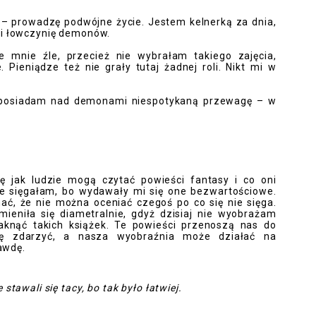
– prowadzę podwójne życie. Jestem kelnerką za dnia,
wi łowczynię demonów.
e mnie źle, przecież nie wybrałam takiego zajęcia,
 Pieniądze też nie grały tutaj żadnej roli. Nikt mi w
że posiadam nad demonami niespotykaną przewagę – w
 jak ludzie mogą czytać powieści fantasy i co oni
ie sięgałam, bo wydawały mi się one bezwartościowe.
nać, że nie można oceniać czegoś po co się nie sięga.
mieniła się diametralnie, gdyż dzisiaj nie wyobrażam
knąć takich książek. Te powieści przenoszą nas do
ę zdarzyć, a nasza wyobraźnia może działać na
rawdę.
e stawali się tacy, bo tak było łatwiej.