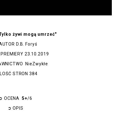
Tylko żywi mogą umrzeć"
AUTOR
D.B. Foryś
 PREMIERY
23.10.2019
AWNICTWO
NieZwykłe
ILOŚĆ STRON
384
➲
OCENA
5+
/6
➲
OPIS