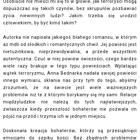
Osobiście nie mieści mi się to w głowie, jak terroryści mogą
dopuszczać się takich czynów; bez skrupułów pozbawiać
życia niewinnych ludzi? Jakim trzeba się urodzić
człowiekiem, by być kimś takim?
Autorka nie napisała jakiegoś błahego romansu, w którym
aż mdli od słodkich i romantycznych chwil. Jej powieść jest
nietuzinkowa, nieprzewidywalna, a przede wszystkim
autentyczna. Czuć w niej powiew świeżości, czego bardzo
wiele razy brakuje w tego typu powieściach. Wplatając
wątek terroryzmu, Anna Bednarka nadała swojej powieści
innego wymiaru, skłania nas przy tym do tego, abyśmy
zrozumieli, że na świecie jest wiele ważniejszych
problemów niż te z którymi borykamy się my sami. Relacje
międzyludzkie nie należą do tych najłatwiejszych,
zwłaszcza kiedy przeszłość bohaterów nie pozwala im
pójść na przód i trzyma ich w jednym miejscu.
Doskonała kreacja bohaterów, którzy są przesiąknięci
emocjami do szpiku kości. Bez zbędnych problemów