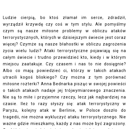
Ludzie cierpią, bo ktoś złamał im serce, zdradził,
wyrządził krzywdę czy coś w tym stylu. Ale pomyślmy
czym są nasze miłosne problemy w obliczu ataków
terrorystycznych, których w dzisiejszym świecie jest coraz
więcej? Czymże są nasze błahostki w obliczu zagrożenia
życia wielu ludzi? Ataki terrorystyczne pojawiają się na
całym świecie i trudno przewidzieć kto, kiedy i w którym
miejscu zaatakuje. Czy czasem i nas to nie dosięgnie?
Albo co mają powiedzieć ci, którzy w takich atakach
utracili kogoś bliskiego? Czy można z tym porównać
miłosne rozterki? Anna Bednarka pisząc w swojej powieści
o takich atakach nadaje jej trójwymiarowego znaczenia.
Nie są to miłe i przyjemne rzeczy, lecz jak najbardziej na
czasie. Ileż to razy słyszy się: atak terrorystyczny w
Paryżu, kolejny atak w Berlinie, w Polsce doszło do
tragedii, nie można wykluczyć ataku terrorystycznego. Nie
ważne gdzie mieszkamy, każdy z nas może być zagrożony.