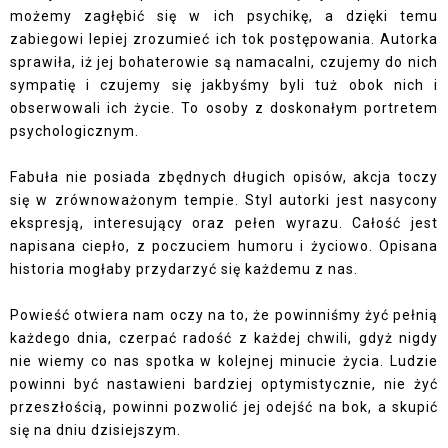
możemy zagłębić się w ich psychikę, a dzięki temu
zabiegowi lepiej zrozumieć ich tok postępowania. Autorka
sprawiła, iż jej bohaterowie są namacalni, czujemy do nich
sympatię i czujemy się jakbyśmy byli tuż obok nich i
obserwowali ich życie. To osoby z doskonałym portretem
psychologicznym.
Fabuła nie posiada zbędnych długich opisów, akcja toczy
się w zrównoważonym tempie. Styl autorki jest nasycony
ekspresją, interesujący oraz pełen wyrazu. Całość jest
napisana ciepło, z poczuciem humoru i życiowo. Opisana
historia mogłaby przydarzyć się każdemu z nas.
Powieść otwiera nam oczy na to, że powinniśmy żyć pełnią
każdego dnia, czerpać radość z każdej chwili, gdyż nigdy
nie wiemy co nas spotka w kolejnej minucie życia. Ludzie
powinni być nastawieni bardziej optymistycznie, nie żyć
przeszłością, powinni pozwolić jej odejść na bok, a skupić
się na dniu dzisiejszym.