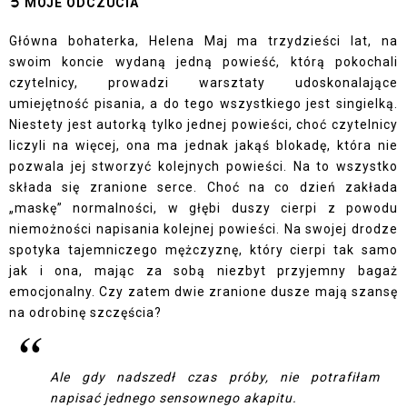
➲
MOJE ODCZUCI
A
Główna bohaterka, Helena Maj ma trzydzieści lat, na
swoim koncie wydaną jedną powieść, którą pokochali
czytelnicy, prowadzi warsztaty udoskonalające
umiejętność pisania, a do tego wszystkiego jest singielką.
Niestety jest autorką tylko jednej powieści, choć czytelnicy
liczyli na więcej, ona ma jednak jakąś blokadę, która nie
pozwala jej stworzyć kolejnych powieści. Na to wszystko
składa się zranione serce. Choć na co dzień zakłada
„maskę” normalności, w głębi duszy cierpi z powodu
niemożności napisania kolejnej powieści. Na swojej drodze
spotyka tajemniczego mężczyznę, który cierpi tak samo
jak i ona, mając za sobą niezbyt przyjemny bagaż
emocjonalny. Czy zatem dwie zranione dusze mają szansę
na odrobinę szczęścia?
Ale gdy nadszedł czas próby, nie potrafiłam
napisać jednego sensownego akapitu.