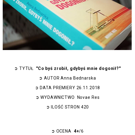
➲
TYTUŁ
"Co byś zrobił, gdybyś mnie dogonił?"
➲
AUTOR
Anna Bednarska
➲
DATA PREMIERY
26.11.2018
➲
WYDAWNICTWO
Novae Res
➲
ILOŚĆ STRON
420
➲
OCENA
4+
/6