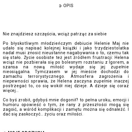
➲
OPIS
Nie znajdziesz szczęścia, wciąż patrząc za siebie
Po błyskotliwym młodzieńczym debiucie Helenie Maj nie
udało się napisać kolejnej książki i jako trzydziestolatka
nadal musi znosić nieustanne nagabywania o to, czemu tak
się stało. Życie osobiste też jest źródłem frustracji: Helena
wciąż nie pozbierała się po bolesnym rozstaniu z Igorem, a
szansa na nową miłość wydaje się jej zupełnie
nieosiągalna. Tymczasem w jej mieście dochodzi do
zamachu terrorystycznego. Atmosfera zagrożenia i
niepewności sprawia, że Helena zaczyna zupełnie inaczej
postrzegać to, co się wokół niej dzieje. A dzieje się coraz
więcej…
Co byś zrobił, gdybyś mnie dogonił? to pełna uroku, emocji i
humoru opowieść o tym, że rany z przeszłości mogą się
zagoić, a wśród komplikacji i zamętu można się odnaleźć. I
dać się zaskoczyć… życiu oraz miłości.