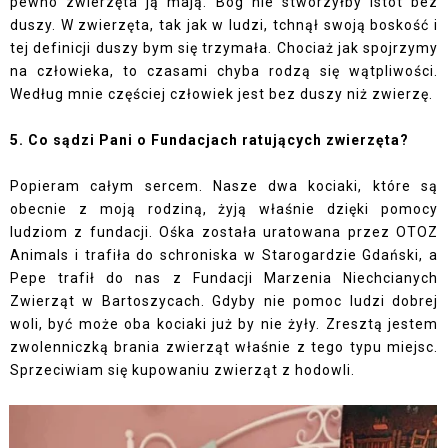
pewno zwierzęta ją mają. Bóg nie stworzyłby istot bez
duszy. W zwierzęta, tak jak w ludzi, tchnął swoją boskość i
tej definicji duszy bym się trzymała. Chociaż jak spojrzymy
na człowieka, to czasami chyba rodzą się wątpliwości.
Według mnie częściej człowiek jest bez duszy niż zwierzę.
5. Co sądzi Pani o Fundacjach ratujących zwierzęta?
Popieram całym sercem. Nasze dwa kociaki, które są
obecnie z moją rodziną, żyją właśnie dzięki pomocy
ludziom z fundacji. Ośka została uratowana przez OTOZ
Animals i trafiła do schroniska w Starogardzie Gdański, a
Pepe trafił do nas z Fundacji Marzenia Niechcianych
Zwierząt w Bartoszycach. Gdyby nie pomoc ludzi dobrej
woli, być może oba kociaki już by nie żyły. Zresztą jestem
zwolenniczką brania zwierząt właśnie z tego typu miejsc.
Sprzeciwiam się kupowaniu zwierząt z hodowli.