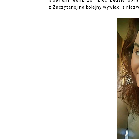
Mówiłam Wam, że lipiec będzie obfit
z
Zaczytanej
na kolejny wywiad, z niezw