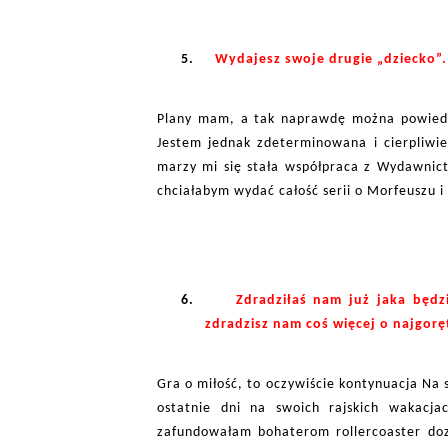
5.
Wydajesz swoje drugie „dziecko”.
Plany mam, a tak naprawdę można powiedzi
Jestem jednak zdeterminowana i cierpliwie
marzy mi się stała współpraca z Wydawnic
chciałabym wydać całość serii o Morfeuszu i
6.
Zdradziłaś nam już jaka będzi
zdradzisz nam coś więcej o najgoręt
Gra o miłość, to oczywiście kontynuacja Na 
ostatnie dni na swoich rajskich wakacja
zafundowałam bohaterom rollercoaster dozn