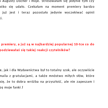
ki Augusty Docher i moje. Stresowałam się jedynie tym czy
zystko się udało. Czekałam na moment premiery bardzo
” już jest i teraz pozostało jedynie wyczekiwać opinii
i.
 premiery, a już są w najbardziej popularnej 10-tce co do
odziewałaś się takiej reakcji czytelników?
e, jak i dla Wydawnictwa był to totalny szok, ale oczywiście
maila z gratulacjami, a także mnóstwo miłych słów, które
ę, że to dobra wróżba na przyszłość, ale nie zapeszam i
J
szę moje fanki