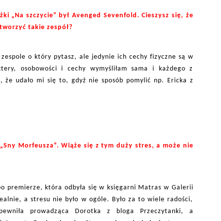
i „Na szczycie” był Avenged Sevenfold. Cieszysz się, że
stworzyć takie zespół?
espole o który pytasz, ale jedynie ich cechy fizyczne są w
ktery, osobowości i cechy wymyśliłam sama i każdego z
 że udało mi się to, gdyż nie sposób pomylić np. Ericka z
„Sny Morfeusza”. Wiąże się z tym duży stres, a może nie
o premierze, która odbyła się w księgarni Matras w Galerii
ealnie, a stresu nie było w ogóle. Było za to wiele radości,
pewniła prowadząca Dorotka z bloga Przeczytanki, a