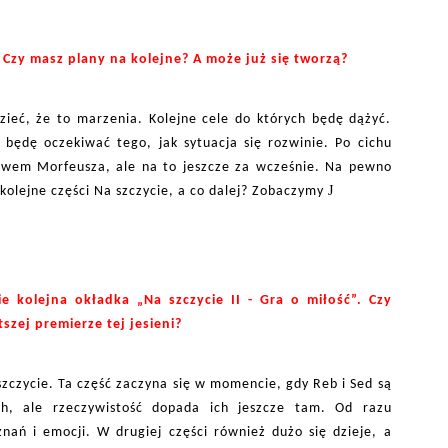
 Czy masz plany na kolejne? A może już się tworzą?
eć, że to marzenia. Kolejne cele do których będę dążyć.
 będę oczekiwać tego, jak sytuacja się rozwinie. Po cichu
twem Morfeusza, ale na to jeszcze za wcześnie. Na pewno
J
 kolejne części Na szczycie, a co dalej? Zobaczymy
e kolejna okładka „Na szczycie II - Gra o miłość”. Czy
szej premierze tej jesieni?
szczycie. Ta część zaczyna się w momencie, gdy Reb i Sed są
ch, ale rzeczywistość dopada ich jeszcze tam. Od razu
ań i emocji. W drugiej części również dużo się dzieje, a