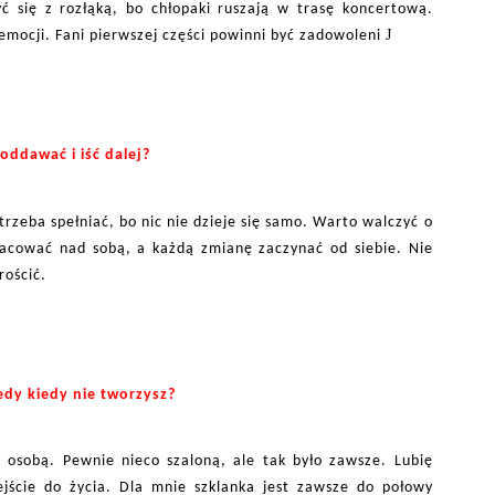
ć się z rozłąką, bo chłopaki ruszają w trasę koncertową.
J
emocji. Fani pierwszej części powinni być zadowoleni
oddawać i iść dalej?
zeba spełniać, bo nic nie dzieje się samo. Warto walczyć o
pracować nad sobą, a każdą zmianę zaczynać od siebie. Nie
rościć.
edy kiedy nie tworzysz?
 osobą. Pewnie nieco szaloną, ale tak było zawsze. Lubię
ście do życia. Dla mnie szklanka jest zawsze do połowy