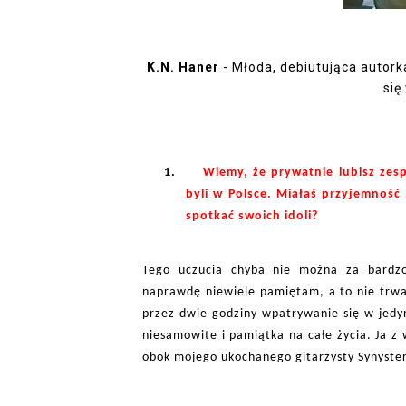
K.N. Haner
- Młoda, debiutująca autork
się
1.
Wiemy, że prywatnie lubisz zesp
byli w Polsce. Miałaś przyjemność
spotkać swoich idoli?
Tego uczucia chyba nie można za bardz
naprawdę niewiele pamiętam, a to nie trwało
przez dwie godziny wpatrywanie się w jedyn
niesamowite i pamiątka na całe życia. Ja z
obok mojego ukochanego gitarzysty Synyste