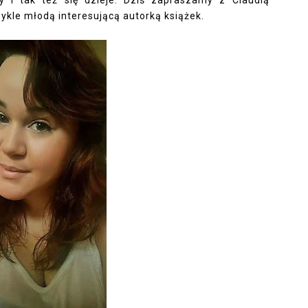
y i tak też się dzieje. Dziś zapraszamy z Claudią
ykle młodą interesującą autorką książek.