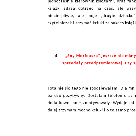
jednocześnie kierownik księgarni, oraz fan
książki zdążą dotrzeć na czas, ale ws
niecierpliwie, ale moje „drugie dziecko
czytelniczek i trzymać kciuki za sukces książk
4.
„Sny Morfeusza” jeszcze nie miały
sprzedaży przedpremierowej. Czy sp
Totalnie się tego nie spodziewałam. Dla mni
bardzo pozytywny. Dostałam telefon oraz 
dodatkowo mnie zmotywowały. Wydaje mi si
dalej trzymam mocno kciuki i o to samo pro