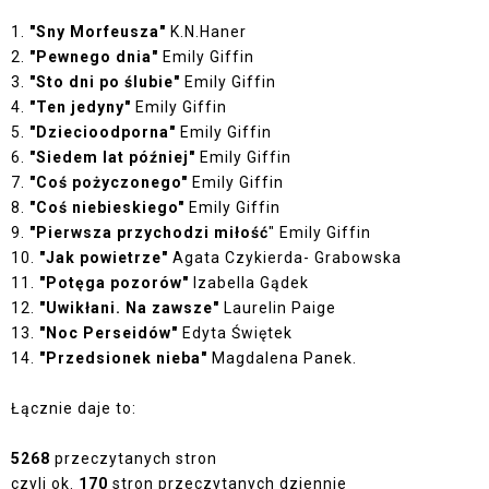
1.
"Sny Morfeusza"
K.N.Haner
2.
"Pewnego dnia"
Emily Giffin
3.
"Sto dni po ślubie"
Emily Giffin
4.
"Ten jedyny"
Emily Giffin
5.
"Dziecioodporna"
Emily Giffin
6.
"Siedem lat później"
Emily Giffin
7.
"Coś pożyczonego"
Emily Giffin
8.
"Coś niebieskiego"
Emily Giffin
9.
"Pierwsza przychodzi miłość
" Emily Giffin
10.
"Jak powietrze"
Agata Czykierda- Grabowska
11.
"Potęga pozorów"
Izabella Gądek
12.
"Uwikłani. Na zawsze"
Laurelin Paige
13.
"Noc Perseidów"
Edyta Świętek
14.
"Przedsionek nieba"
Magdalena Panek.
Łącznie daje to:
5268
przeczytanych stron
czyli ok.
170
stron przeczytanych dziennie