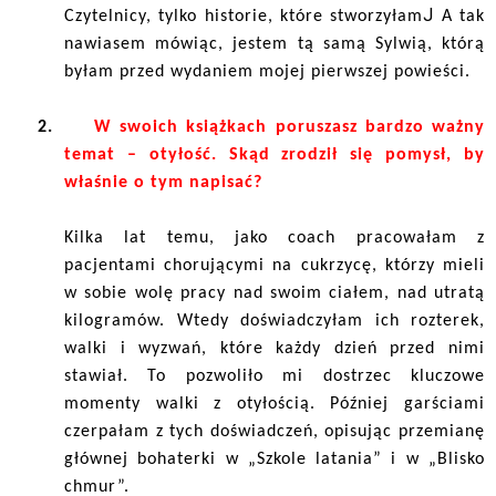
J
Czytelnicy, tylko historie, które stworzyłam
A tak
nawiasem mówiąc, jestem tą samą Sylwią, którą
byłam przed wydaniem mojej pierwszej powieści.
2.
W swoich książkach poruszasz bardzo ważny
temat – otyłość. Skąd zrodził się pomysł, by
właśnie o tym napisać?
Kilka lat temu, jako coach pracowałam z
pacjentami chorującymi na cukrzycę, którzy mieli
w sobie wolę pracy nad swoim ciałem, nad utratą
kilogramów. Wtedy doświadczyłam ich rozterek,
walki i wyzwań, które każdy dzień przed nimi
stawiał. To pozwoliło mi dostrzec kluczowe
momenty walki z otyłością. Później garściami
czerpałam z tych doświadczeń, opisując przemianę
głównej bohaterki w „Szkole latania” i w „Blisko
chmur”.