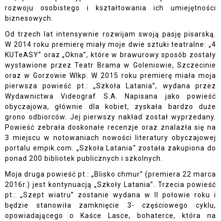
rozwoju osobistego i kształtowania ich umiejętności
biznesowych.
Od trzech lat intensywnie rozwijam swoją pasję pisarską.
W 2014 roku premierę miały moje dwie sztuki teatralne: „4
KUTeASY” oraz „Okna”, które w brawurowy sposób zostały
wystawione przez Teatr Brama w Goleniowie, Szczecinie
oraz w Gorzowie Wlkp. W 2015 roku premierę miała moja
pierwsza powieść pt.: „Szkoła Latania”, wydana przez
Wydawnictwa Videograf S.A. Napisana jako powieść
obyczajowa, głównie dla kobiet, zyskała bardzo duże
grono odbiorców. Jej pierwszy nakład został wyprzedany.
Powieść zebrała doskonałe recenzje oraz znalazła się na
3 miejscu w notowaniach nowości literatury obyczajowej
portalu empik.com. „Szkoła Latania” została zakupiona do
ponad 200 bibliotek publicznych i szkolnych.
Moja druga powieść pt.: „Blisko chmur” (premiera 22 marca
2016r.) jest kontynuacją „Szkoły Latania”. Trzecia powieść
pt.: „Szept wiatru” zostanie wydana w II połowie roku i
będzie stanowiła zamknięcie 3- częściowego cyklu,
opowiadającego o Kaśce Lasce, bohaterce, która na