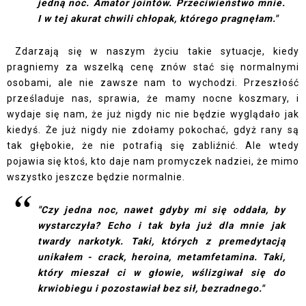
jedną noc. Amator jointów. Przeciwieństwo mnie.
I w tej akurat chwili chłopak, którego pragnęłam."
Zdarzają się w naszym życiu takie sytuacje, kiedy
pragniemy za wszelką cenę znów stać się normalnymi
osobami, ale nie zawsze nam to wychodzi. Przeszłość
prześladuje nas, sprawia, że mamy nocne koszmary, i
wydaje się nam, że już nigdy nic nie będzie wyglądało jak
kiedyś. Że już nigdy nie zdołamy pokochać, gdyż rany są
tak głębokie, że nie potrafią się zabliźnić. Ale wtedy
pojawia się ktoś, kto daje nam promyczek nadziei, że mimo
wszystko jeszcze będzie normalnie.
"Czy jedna noc, nawet gdyby mi się oddała, by
wystarczyła? Echo i tak była już dla mnie jak
twardy narkotyk. Taki, których z premedytacją
unikałem - crack, heroina, metamfetamina. Taki,
który mieszał ci w głowie, wślizgiwał się do
krwiobiegu i pozostawiał bez sił, bezradnego."