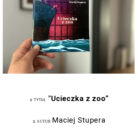
"Ucieczka z zoo”
➲
TYTUŁ
Maciej Stupera
➲
AUTOR