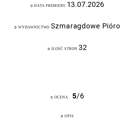
13.07.2026
➲
DATA PREMIERY
Szmaragdowe Pióro
➲
WYDAWNICTWO
32
➲
ILOŚĆ STRON
5
/6
➲
OCENA
➲
OPIS