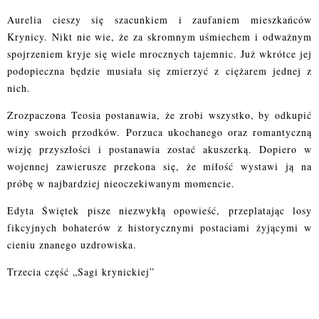
Aurelia cieszy się szacunkiem i zaufaniem mieszkańców
Krynicy. Nikt nie wie, że za skromnym uśmiechem i odważnym
spojrzeniem kryje się wiele mrocznych tajemnic. Już wkrótce jej
podopieczna będzie musiała się zmierzyć z ciężarem jednej z
nich.
Zrozpaczona Teosia postanawia, że zrobi wszystko, by odkupić
winy swoich przodków. Porzuca ukochanego oraz romantyczną
wizję przyszłości i postanawia zostać akuszerką. Dopiero w
wojennej zawierusze przekona się, że miłość wystawi ją na
próbę w najbardziej nieoczekiwanym momencie.
Edyta Świętek pisze niezwykłą opowieść, przeplatając losy
fikcyjnych bohaterów z historycznymi postaciami żyjącymi w
cieniu znanego uzdrowiska.
Trzecia część „Sagi krynickiej”