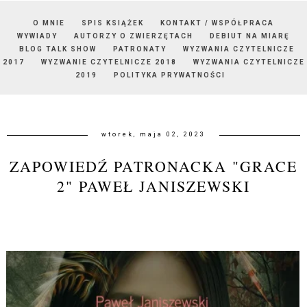
O MNIE
SPIS KSIĄŻEK
KONTAKT / WSPÓŁPRACA
WYWIADY
AUTORZY O ZWIERZĘTACH
DEBIUT NA MIARĘ
BLOG TALK SHOW
PATRONATY
WYZWANIA CZYTELNICZE
2017
WYZWANIE CZYTELNICZE 2018
WYZWANIA CZYTELNICZE
2019
POLITYKA PRYWATNOŚCI
wtorek, maja 02, 2023
ZAPOWIEDŹ PATRONACKA "GRACE
2" PAWEŁ JANISZEWSKI