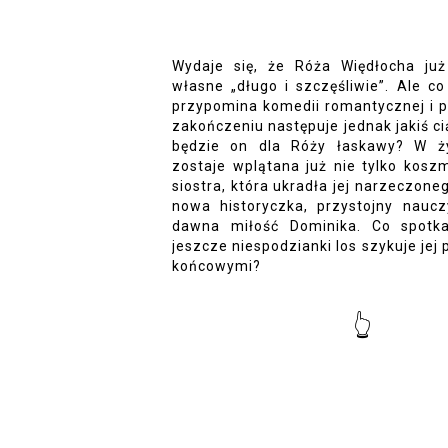
Wydaje się, że Róża Więdłocha już
własne „długo i szczęśliwie”. Ale co 
przypomina komedii romantycznej i 
zakończeniu następuje jednak jakiś c
będzie on dla Róży łaskawy? W ży
zostaje wplątana już nie tylko kos
siostra, która ukradła jej narzeczoneg
nowa historyczka, przystojny naucz
dawna miłość Dominika. Co spotk
jeszcze niespodzianki los szykuje jej
końcowymi?
👆