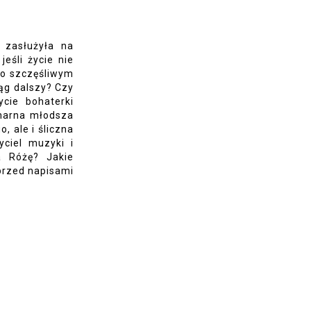
 zasłużyła na
jeśli życie nie
po szczęśliwym
iąg dalszy? Czy
cie bohaterki
zmarna młodsza
o, ale i śliczna
yciel muzyki i
a Różę? Jakie
 przed napisami