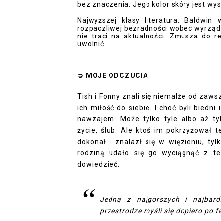
bez znaczenia. Jego kolor skóry jest w
Najwyższej klasy literatura. Baldwi
rozpaczliwej bezradności wobec wyrząd
nie traci na aktualności. Zmusza do r
uwolnić.
➲
MOJE ODCZUCI
A
Tish i Fonny znali się niemalże od zawsz
ich miłość do siebie. I choć byli biedni
nawzajem. Może tylko tyle albo aż ty
życie, ślub. Ale ktoś im pokrzyżował t
dokonał i znalazł się w więzieniu, tyl
rodziną udało się go wyciągnąć z te
dowiedzieć.
Jedną z najgorszych i najbard
przestrodze myśli się dopiero po fa