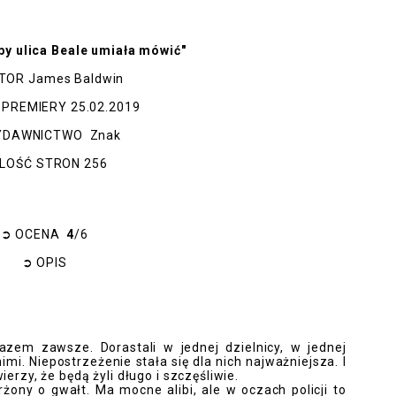
by ulica Beale umiała mówić"
TOR
James Baldwin
 PREMIERY
25.02.2019
DAWNICTWO
Znak
ILOŚĆ STRON
256
➲
OCENA
4
/6
➲
OPIS
razem zawsze. Dorastali w jednej dzielnicy, w jednej
imi. Niepostrzeżenie stała się dla nich najważniejsza. I
ierzy, że będą żyli długo i szczęśliwie.
żony o gwałt. Ma mocne alibi, ale w oczach policji to