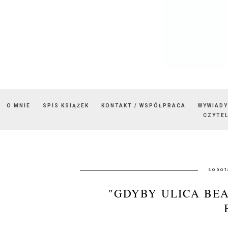
O MNIE
SPIS KSIĄŻEK
KONTAKT / WSPÓŁPRACA
WYWIADY
CZYTEL
sobot
"GDYBY ULICA BE