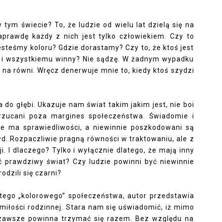
tym świecie? To, że ludzie od wielu lat dzielą się na
naprawdę każdy z nich jest tylko człowiekiem. Czy to
esteśmy koloru? Gdzie dorastamy? Czy to, że ktoś jest
y i wszystkiemu winny? Nie sądzę. W żadnym wypadku
h na równi. Wręcz denerwuje mnie to, kiedy ktoś szydzi
do głębi. Ukazuje nam świat takim jakim jest, nie boi
rzucani poza margines społeczeństwa. Świadomie i
ie ma sprawiedliwości, a niewinnie poszkodowani są
. Rozpaczliwie pragną równości w traktowaniu, ale z
i. I dlaczego? Tylko i wyłącznie dlatego, że mają inny
ć prawdziwy świat? Czy ludzie powinni być niewinnie
odzili się czarni?
tego „kolorowego” społeczeństwa, autor przedstawia
miłości rodzinnej. Stara nam się uświadomić, iż mimo
a zawsze powinna trzymać się razem. Bez względu na