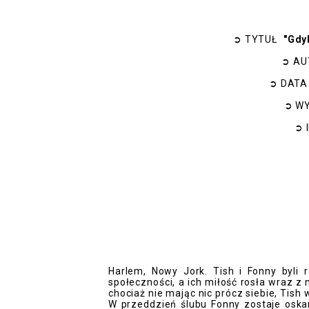
➲
TYTUŁ
"Gdy
➲
AU
➲
DATA
➲
WY
➲
Harlem, Nowy Jork. Tish i Fonny byli 
społeczności, a ich miłość rosła wraz z n
chociaż nie mając nic prócz siebie, Tish w
W przeddzień ślubu Fonny zostaje oskar