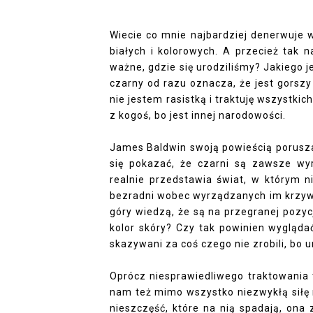
Wiecie co mnie najbardziej denerwuje w 
białych i kolorowych. A przecież tak 
ważne, gdzie się urodziliśmy? Jakiego j
czarny od razu oznacza, że jest gorsz
nie jestem rasistką i traktuję wszystkic
z kogoś, bo jest innej narodowości.
James Baldwin swoją powieścią porusza 
się pokazać, że czarni są zawsze wy
realnie przedstawia świat, w którym n
bezradni wobec wyrządzanych im krzywd
góry wiedzą, że są na przegranej pozycj
kolor skóry? Czy tak powinien wygląda
skazywani za coś czego nie zrobili, bo ur
Oprócz niesprawiedliwego traktowania 
nam też mimo wszystko niezwykłą siłę 
nieszczęść, które na nią spadają, on