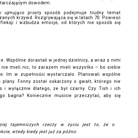
ystarczającym dowodem.
n w ujmująco prosty sposób podejmuje trudny temat
zanych krzywd. Rozgrywająca się w latach 70. Powieść
efleksji i wzbudza emocje, od których nie sposób się
e. Wspólnie dorastali w jednej dzielnicy, a wraz z nimi
 i nie mieli nic, to zarazem mieli wszystko – bo siebie
le. Im w zupełności wystarczało. Planowali wspólne
e plany. Fonny został oskarżony o gwałt, którego nie
ko i wyłącznie dlatego, że był czarny. Czy Tish i ich
go bagna? Koniecznie musicie przeczytać, aby się
ziej tajemniczych rzeczy w życiu jest to, że o
kcie, wtedy kiedy jest już za późno.