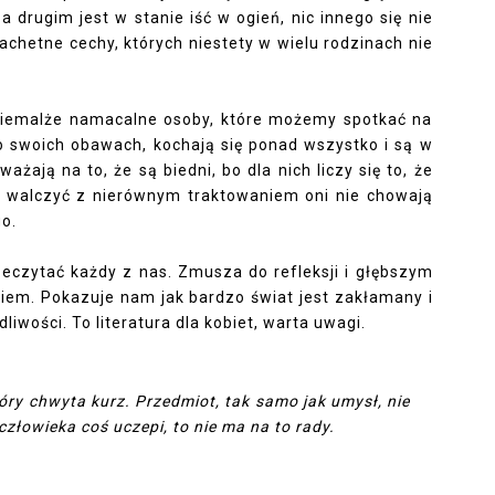
a drugim jest w stanie iść w ogień, nic innego się nie
lachetne cechy, których niestety w wielu rodzinach nie
o niemalże namacalne osoby, które możemy spotkać na
 o swoich obawach, kochają się ponad wszystko i są w
ważają na to, że są biedni, bo dla nich liczy się to, że
m walczyć z nierównym traktowaniem oni nie chowają
go.
rzeczytać każdy z nas. Zmusza do refleksji i głębszym
niem. Pokazuje nam jak bardzo świat jest zakłamany i
dliwości. To
literatura dla kobiet
, warta uwagi.
tóry chwyta kurz. Przedmiot, tak samo jak umysł, nie
ę człowieka coś uczepi, to nie ma na to rady.