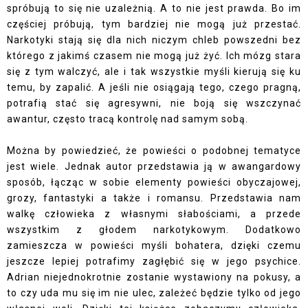
spróbują to się nie uzależnią. A to nie jest prawda. Bo im
częściej próbują, tym bardziej nie mogą już przestać.
Narkotyki stają się dla nich niczym chleb powszedni bez
którego z jakimś czasem nie mogą już żyć. Ich mózg stara
się z tym walczyć, ale i tak wszystkie myśli kierują się ku
temu, by zapalić. A jeśli nie osiągają tego, czego pragną,
potrafią stać się agresywni, nie boją się wszczynać
awantur, często tracą kontrolę nad samym sobą.
Można by powiedzieć, że powieści o podobnej tematyce
jest wiele. Jednak autor przedstawia ją w awangardowy
sposób, łącząc w sobie elementy powieści obyczajowej,
grozy, fantastyki a także i romansu. Przedstawia nam
walkę człowieka z własnymi słabościami, a przede
wszystkim z głodem narkotykowym. Dodatkowo
zamieszcza w powieści myśli bohatera, dzięki czemu
jeszcze lepiej potrafimy zagłębić się w jego psychice.
Adrian niejednokrotnie zostanie wystawiony na pokusy, a
to czy uda mu się im nie ulec, zależeć będzie tylko od jego