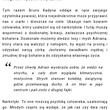
Tym razem Bruno Kadyna oddaje w ręce swojego
czytelnika powieść, która niejednokrotnie może przyprawić
nas o ciarki i dreszcze na ciele. Ukazuje nam bowiem
człowieka, który uzależnił się od narkotyków. I tutaj muszę
wspomnieć o doskonałej kreacji, zwłaszcza psychicznej
bohatera. Doskonale możemy śledzić losy i myśli Adriana,
który stara się walczyć z nałogiem, by wyjść na prostą i
odzyskać swoją córkę. Jesteśmy świadkami ciężkiej i
żmudnej drogi bohatera do odzyskania własnego życia.
Przez chwilę Adrian wyobraża sobie, że siedzi na
strychu, a cały dom wygląda klimatycznie,
mistycznie. Strych stanowi kolebkę, świątynię,
gdzie przemawiają duchy. A on tkwi w jego
centrum i pali zioło z długiej fajki.
Narkotyki. To one niszczą psychikę człowieka, uzależniają
go. Młodym często się wydaje, że jak raz czy dwa razy