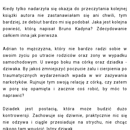
Kiedy tylko nadarzyła się okazja do przeczytania kolejnej
książki autora nie zastanawiałam się ani chwili, tym
bardziej, że debiut bardzo mi się podobał. Jaka jest kolejna
powieść, którą napisał Bruno Kadyna? Zdecydowanie
całkiem inna jak pierwsza.
Adrian to mężczyzna, który nie bardzo radzi sobie w
swoim życiu po utracie rodziców oraz żony w wypadku
samochodowym. U swego boku ma córkę oraz dziadka -
dziwaka. By jakoś zmniejszyć poczucie żalu i cierpienia po
traumatycznych wydarzeniach wpada w wir zażywania
narkotyków. Rujnuje tym swoją relację z córką, czy zatem
w porę się opamięta i zacznie coś robić, by móc to
naprawić?
Dziadek jest postacią, która może budzić dużo
kontrowersji. Zachowuje się dziwnie, praktycznie nic się
nie odzywa i ciągle przesiaduje na strychu, nie chcąc
nikogo tam wpuścić. Istny dziwak.