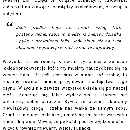
własnej woli. Dzięki tej książce zobaczymy człowieka,
który stoi na krawędzi pomiędzy szaleństwem, prawdą, a
obłędem.
Jeśli prędko tego nie zrobi, szlag trafi
postanowienie, czuje to, siedzi na miejscu dziadka
i pyka z drewnianej fajki. Jeśli skupi się na tych
obrazach i wprawi je w ruch, zrobi to naprawdę.
Wszystko to, co robimy w swoim życiu niesie ze sobą
jakieś konsekwencje, które my musimy nauczyć brać się na
własne barki. Bo jeśli jesteśmy w stanie coś zrobić, to
musimy również umieć przyjmować następstwa tego
czynu. W życiu nie zawsze wszystko układa się po naszej
myśli. Zdarzają się takie wydarzenia z którymi nie
potrafimy sobie poradzić. Bywa, że później obieramy
niewłaściwą drogę i czeka nas walka ze samym sobą.
Grunt to nie ulec pokusom, umieć się im przeciwstawić i
mieć silną wolę. Mówią, że po każdej burzy wyjdzie słońce.
W życiu również miewamy wzloty i upadki.