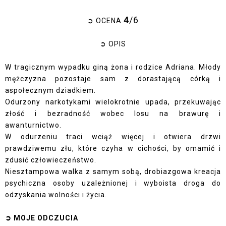
4
/6
➲ OCENA
➲ OPIS
W tragicznym wypadku giną żona i rodzice Adriana. Młody
mężczyzna pozostaje sam z dorastającą córką i
aspołecznym dziadkiem.
Odurzony narkotykami wielokrotnie upada, przekuwając
złość i bezradność wobec losu na brawurę i
awanturnictwo.
W odurzeniu traci wciąż więcej i otwiera drzwi
prawdziwemu złu, które czyha w cichości, by omamić i
zdusić człowieczeństwo.
Niesztampowa walka z samym sobą, drobiazgowa kreacja
psychiczna osoby uzależnionej i wyboista droga do
odzyskania wolności i życia.
➲ MOJE ODCZUCIA