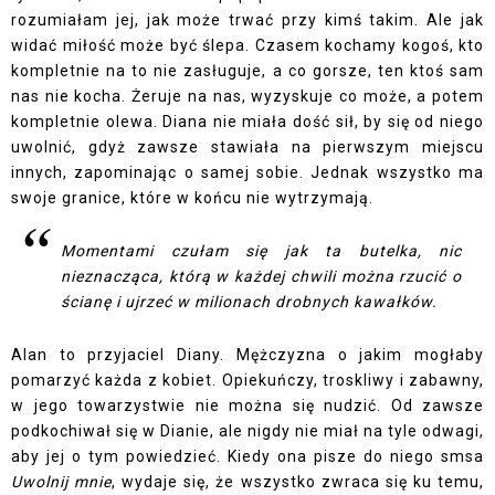
rozumiałam jej, jak może trwać przy kimś takim. Ale jak
widać miłość może być ślepa. Czasem kochamy kogoś, kto
kompletnie na to nie zasługuje, a co gorsze, ten ktoś sam
nas nie kocha. Żeruje na nas, wyzyskuje co może, a potem
kompletnie olewa. Diana nie miała dość sił, by się od niego
uwolnić, gdyż zawsze stawiała na pierwszym miejscu
innych, zapominając o samej sobie. Jednak wszystko ma
swoje granice, które w końcu nie wytrzymają.
Momentami czułam się jak ta butelka, nic
nieznacząca, którą w każdej chwili można rzucić o
ścianę i ujrzeć w milionach drobnych kawałków.
Alan to przyjaciel Diany. Mężczyzna o jakim mogłaby
pomarzyć każda z kobiet. Opiekuńczy, troskliwy i zabawny,
w jego towarzystwie nie można się nudzić. Od zawsze
podkochiwał się w Dianie, ale nigdy nie miał na tyle odwagi,
aby jej o tym powiedzieć. Kiedy ona pisze do niego smsa
Uwolnij mnie
, wydaje się, że wszystko zwraca się ku temu,