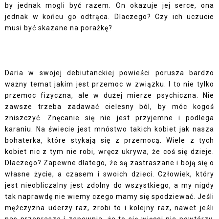
by jednak mogli być razem. On okazuje jej serce, ona
jednak w końcu go odtrąca. Dlaczego? Czy ich uczucie
musi być skazane na porażkę?
Daria w swojej debiutanckiej powieści porusza bardzo
ważny temat jakim jest przemoc w związku. I to nie tylko
przemoc fizyczna, ale w dużej mierze psychiczna. Nie
zawsze trzeba zadawać cielesny ból, by móc kogoś
zniszczyć. Znęcanie się nie jest przyjemne i podlega
karaniu. Na świecie jest mnóstwo takich kobiet jak nasza
bohaterka, które stykają się z przemocą. Wiele z tych
kobiet nic z tym nie robi, wręcz ukrywa, że coś się dzieje.
Dlaczego? Zapewne dlatego, że są zastraszane i boją się o
własne życie, a czasem i swoich dzieci. Człowiek, który
jest nieobliczalny jest zdolny do wszystkiego, a my nigdy
tak naprawdę nie wiemy czego mamy się spodziewać. Jeśli
mężczyzna uderzy raz, zrobi to i kolejny raz, nawet jeśli
nas przeprasza i zapewnia, że to się więcej nie powtórzy.