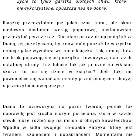
Życie to tylko garstka ulotnych chwil, które,
niewykorzystane, opuszczą nas na dobre.
Książkę przeczytałam już jakiś czas temu, ale skoro
niedawno dostałam wersję papierową, postanowiłam
przeczytać jeszcze raz. Chciałam po raz drugi podążać za
Dianą, jej przeżyciami, by znów móc poczuć te wszystkie
emocje jakie wywołała we mnie książka. Tak, emocji tutaj
nie brak, pojawiają się od początku i towarzyszą nam aż do
ostatniej strony. Też lubicie tak jak ja czuć na własnej
skórze to, co się dzieje w książce? Jeśli tak, nie
powinniście się wahać ani minuty przed podjęciem decyzji
o przeczytaniu owej pozycji.
Diana to dziewczyna na pozór twarda, jednak tak
naprawdę jest krucha niczym porcelana, która w każdej
chwili może rozbić się na milion drobnych kawałeczków.
Wpadła w sidła swojego chłopaka Patryka, który jest
tyranem, szaleńcem i popaprańcem. Momentami nie