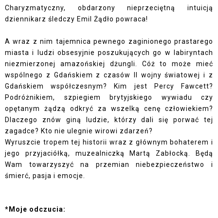
Charyzmatyczny, obdarzony nieprzeciętną intuicją
dziennikarz śledczy Emil Żądło powraca!
A wraz z nim tajemnica pewnego zaginionego prastarego
miasta i ludzi obsesyjnie poszukujących go w labiryntach
niezmierzonej amazońskiej dżungli. Cóż to może mieć
wspólnego z Gdańskiem z czasów II wojny światowej i z
Gdańskiem współczesnym? Kim jest Percy Fawcett?
Podróżnikiem, szpiegiem brytyjskiego wywiadu czy
opętanym żądzą odkryć za wszelką cenę człowiekiem?
Dlaczego znów giną ludzie, którzy dali się porwać tej
zagadce? Kto nie ulegnie wirowi zdarzeń?
Wyruszcie tropem tej historii wraz z głównym bohaterem i
jego przyjaciółką, muzealniczką Martą Zabłocką. Będą
Wam towarzyszyć na przemian niebezpieczeństwo i
śmierć, pasja i emocje.
*Moje odczucia: