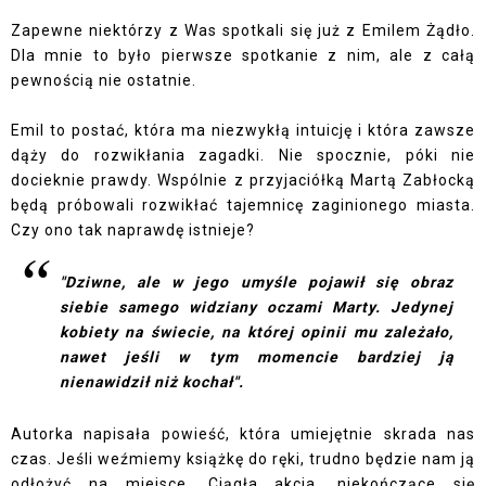
Zapewne niektórzy z Was spotkali się już z Emilem Żądło.
Dla mnie to było pierwsze spotkanie z nim, ale z całą
pewnością nie ostatnie.
Emil to postać, która ma niezwykłą intuicję i która zawsze
dąży do rozwikłania zagadki. Nie spocznie, póki nie
docieknie prawdy. Wspólnie z przyjaciółką Martą Zabłocką
będą próbowali rozwikłać tajemnicę zaginionego miasta.
Czy ono tak naprawdę istnieje?
"Dziwne, ale w jego umyśle pojawił się obraz
siebie samego widziany oczami Marty. Jedynej
kobiety na świecie, na której opinii mu zależało,
nawet jeśli w tym momencie bardziej ją
nienawidził niż kochał".
Autorka napisała powieść, która umiejętnie skrada nas
czas. Jeśli weźmiemy książkę do ręki, trudno będzie nam ją
odłożyć na miejsce. Ciągła akcja, niekończące się