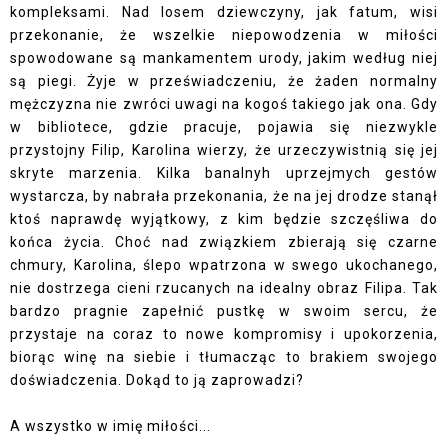
kompleksami. Nad losem dziewczyny, jak fatum, wisi
przekonanie, że wszelkie niepowodzenia w miłości
spowodowane są mankamentem urody, jakim według niej
są piegi. Żyje w przeświadczeniu, że żaden normalny
mężczyzna nie zwróci uwagi na kogoś takiego jak ona. Gdy
w bibliotece, gdzie pracuje, pojawia się niezwykle
przystojny Filip, Karolina wierzy, że urzeczywistnią się jej
skryte marzenia. Kilka banalnyh uprzejmych gestów
wystarcza, by nabrała przekonania, że na jej drodze stanął
ktoś naprawdę wyjątkowy, z kim będzie szczęśliwa do
końca życia. Choć nad związkiem zbierają się czarne
chmury, Karolina, ślepo wpatrzona w swego ukochanego,
nie dostrzega cieni rzucanych na idealny obraz Filipa. Tak
bardzo pragnie zapełnić pustkę w swoim sercu, że
przystaje na coraz to nowe kompromisy i upokorzenia,
biorąc winę na siebie i tłumacząc to brakiem swojego
doświadczenia. Dokąd to ją zaprowadzi?
A wszystko w imię miłości...