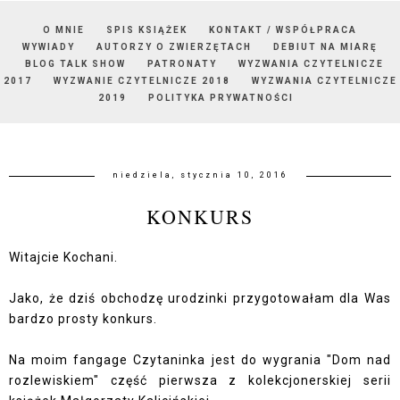
O MNIE
SPIS KSIĄŻEK
KONTAKT / WSPÓŁPRACA
WYWIADY
AUTORZY O ZWIERZĘTACH
DEBIUT NA MIARĘ
BLOG TALK SHOW
PATRONATY
WYZWANIA CZYTELNICZE
2017
WYZWANIE CZYTELNICZE 2018
WYZWANIA CZYTELNICZE
2019
POLITYKA PRYWATNOŚCI
niedziela, stycznia 10, 2016
KONKURS
Witajcie Kochani.
Jako, że dziś obchodzę urodzinki przygotowałam dla Was
bardzo prosty konkurs.
Na moim fangage
Czytaninka
jest do wygrania "Dom nad
rozlewiskiem" część pierwsza z kolekcjonerskiej serii