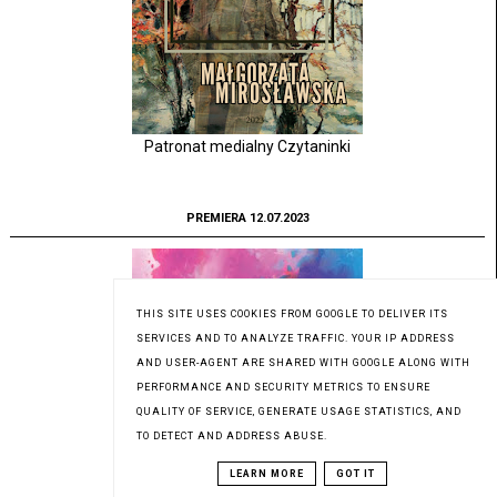
Patronat medialny Czytaninki
PREMIERA 12.07.2023
THIS SITE USES COOKIES FROM GOOGLE TO DELIVER ITS
SERVICES AND TO ANALYZE TRAFFIC. YOUR IP ADDRESS
AND USER-AGENT ARE SHARED WITH GOOGLE ALONG WITH
PERFORMANCE AND SECURITY METRICS TO ENSURE
QUALITY OF SERVICE, GENERATE USAGE STATISTICS, AND
TO DETECT AND ADDRESS ABUSE.
LEARN MORE
GOT IT