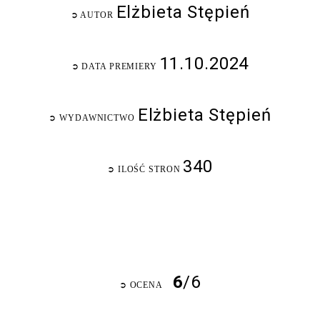
Elżbieta Stępień
➲
AUTOR
11.10.2024
➲
DATA PREMIERY
Elżbieta Stępień
➲
WYDAWNICTWO
340
➲
ILOŚĆ STRON
6
/6
➲
OCENA