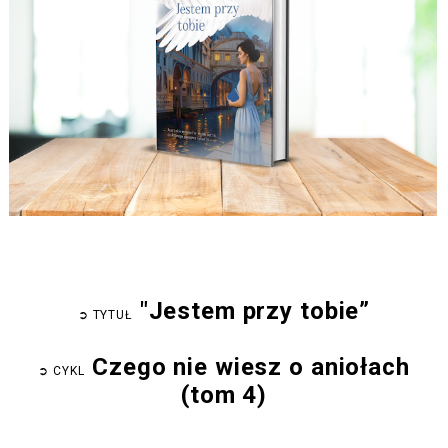
"Jestem przy tobie”
➲
TYTUŁ
Czego nie wiesz o aniołach
➲
CYKL
(tom 4)