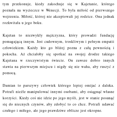
tym przekonuje, kiedy zakochuje się w Kajetanie, którego
poznała na wycieczce w Wenecji. To była miłość od pierwszego
wejrzenia. Miłość, której nie akceptowali jej rodzice. Ona jednak
rozkwitała u jego boku.
Kajetan to niezwykły mężczyzna, który prowadzi fundację
pomagającą innym. Jest cudownym, troskliwym i pełnym empatii
człowiekiem. Każdy kto go bliżej pozna z całą pewnością i
pokocha. Aż chciałoby się spotkać na swojej drodze takiego
Kajetana w rzeczywistym świecie. On zawsze dobro innych
stawia na pierwszym miejscu i nigdy się nie waha, aby ruszyć z
pomocą.
Damian to parszywy człowiek którego lepiej omijać z daleka.
Potrafi nieźle manipulować innymi osobami, aby osiągnąć własne
korzyści. Kiedy coś nie idzie po jego myśli, jest w stanie posunąć
się do niecnych czynów, aby zdobyć to co chce. Potrafi udawać
czułego i miłego, ale jego prawdziwe oblicze jest okropne.