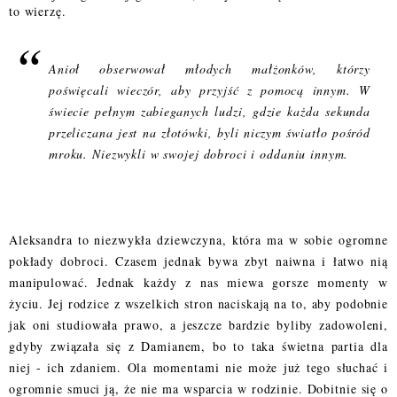
to wierzę.
Anioł obserwował młodych małżonków, którzy
poświęcali wieczór, aby przyjść z pomocą innym. W
świecie pełnym zabieganych ludzi, gdzie każda sekunda
przeliczana jest na złotówki, byli niczym światło pośród
mroku. Niezwykli w swojej dobroci i oddaniu innym.
Aleksandra to niezwykła dziewczyna, która ma w sobie ogromne
pokłady dobroci. Czasem jednak bywa zbyt naiwna i łatwo nią
manipulować. Jednak każdy z nas miewa gorsze momenty w
życiu. Jej rodzice z wszelkich stron naciskają na to, aby podobnie
jak oni studiowała prawo, a jeszcze bardzie byliby zadowoleni,
gdyby związała się z Damianem, bo to taka świetna partia dla
niej - ich zdaniem. Ola momentami nie może już tego słuchać i
ogromnie smuci ją, że nie ma wsparcia w rodzinie. Dobitnie się o