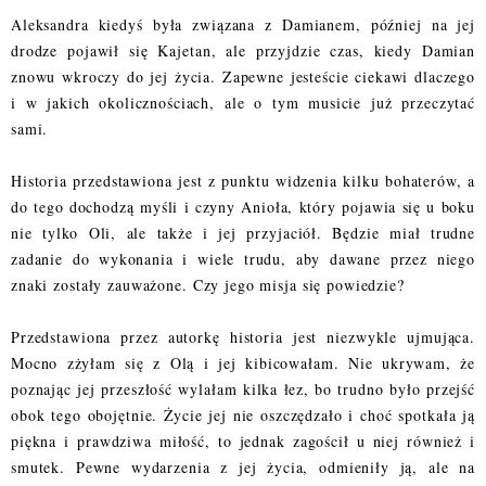
Aleksandra kiedyś była związana z Damianem, później na jej
drodze pojawił się Kajetan, ale przyjdzie czas, kiedy Damian
znowu wkroczy do jej życia. Zapewne jesteście ciekawi dlaczego
i w jakich okolicznościach, ale o tym musicie już przeczytać
sami.
Historia przedstawiona jest z punktu widzenia kilku bohaterów, a
do tego dochodzą myśli i czyny Anioła, który pojawia się u boku
nie tylko Oli, ale także i jej przyjaciół. Będzie miał trudne
zadanie do wykonania i wiele trudu, aby dawane przez niego
znaki zostały zauważone. Czy jego misja się powiedzie?
Przedstawiona przez autorkę historia jest niezwykle ujmująca.
Mocno zżyłam się z Olą i jej kibicowałam. Nie ukrywam, że
poznając jej przeszłość wylałam kilka łez, bo trudno było przejść
obok tego obojętnie. Życie jej nie oszczędzało i choć spotkała ją
piękna i prawdziwa miłość, to jednak zagościł u niej również i
smutek. Pewne wydarzenia z jej życia, odmieniły ją, ale na