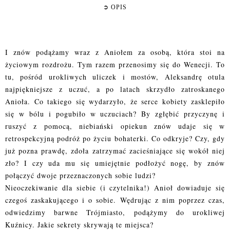
➲
OPIS
I znów podążamy wraz z Aniołem za osobą, która stoi na
życiowym rozdrożu. Tym razem przenosimy się do Wenecji. To
tu, pośród urokliwych uliczek i mostów, Aleksandrę otula
najpiękniejsze z uczuć, a po latach skrzydło zatroskanego
Anioła. Co takiego się wydarzyło, że serce kobiety zasklepiło
się w bólu i pogubiło w uczuciach? By zgłębić przyczynę i
ruszyć z pomocą, niebiański opiekun znów udaje się w
retrospekcyjną podróż po życiu bohaterki. Co odkryje? Czy, gdy
już pozna prawdę, zdoła zatrzymać zacieśniające się wokół niej
zło? I czy uda mu się umiejętnie podłożyć nogę, by znów
połączyć dwoje przeznaczonych sobie ludzi?
Nieoczekiwanie dla siebie (i czytelnika!) Anioł dowiaduje się
czegoś zaskakującego i o sobie. Wędrując z nim poprzez czas,
odwiedzimy barwne Trójmiasto, podążymy do urokliwej
Kuźnicy. Jakie sekrety skrywają te miejsca?