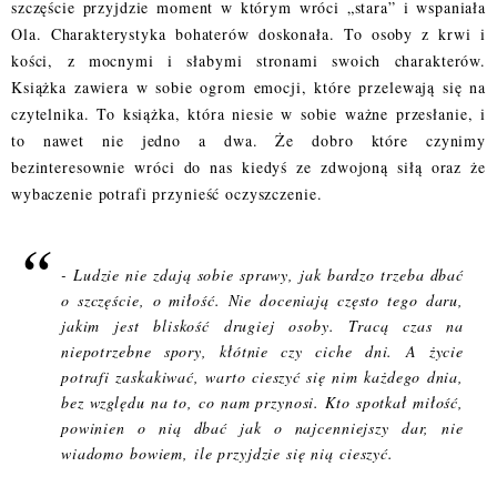
szczęście przyjdzie moment w którym wróci „stara” i wspaniała
Ola. Charakterystyka bohaterów doskonała. To osoby z krwi i
kości, z mocnymi i słabymi stronami swoich charakterów.
Książka zawiera w sobie ogrom emocji, które przelewają się na
czytelnika. To książka, która niesie w sobie ważne przesłanie, i
to nawet nie jedno a dwa. Że dobro które czynimy
bezinteresownie wróci do nas kiedyś ze zdwojoną siłą oraz że
wybaczenie potrafi przynieść oczyszczenie.
- Ludzie nie zdają sobie sprawy, jak bardzo trzeba dbać
o szczęście, o miłość. Nie doceniają często tego daru,
jakim jest bliskość drugiej osoby. Tracą czas na
niepotrzebne spory, kłótnie czy ciche dni. A życie
potrafi zaskakiwać, warto cieszyć się nim każdego dnia,
bez względu na to, co nam przynosi. Kto spotkał miłość,
powinien o nią dbać jak o najcenniejszy dar, nie
wiadomo bowiem, ile przyjdzie się nią cieszyć.