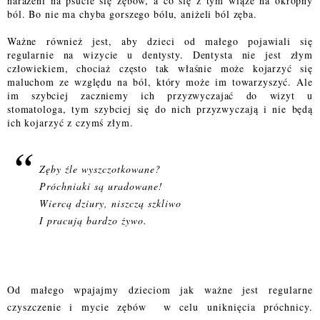
narażeni na psucie się zębów, a co się z tym wiąże na okropny
ból. Bo nie ma chyba gorszego bólu, aniżeli ból zęba.
Ważne również jest, aby dzieci od małego pojawiali się
regularnie na wizycie u dentysty. Dentysta nie jest złym
człowiekiem, chociaż często tak właśnie może kojarzyć się
maluchom ze względu na ból, który może im towarzyszyć. Ale
im szybciej zaczniemy ich przyzwyczajać do wizyt u
stomatologa, tym szybciej się do nich przyzwyczają i nie będą
ich kojarzyć z czymś złym.
Zęby źle wyszczotkowane?
Próchniaki są uradowane!
Wiercą dziury, niszczą szkliwo
I pracują bardzo żywo.
Od małego wpajajmy dzieciom jak ważne jest regularne
czyszczenie i mycie zębów
w celu uniknięcia próchnicy.