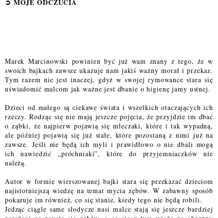
➲
MOJE ODCZUCI
A
Marek Marcinowski powinien być już wam znany z tego, że w
swoich bajkach zawsze ukazuje nam jakiś ważny morał i przekaz.
Tym razem nie jest inaczej, gdyż w swojej rymowance stara się
uświadomić malcom jak ważne jest dbanie o higienę jamy ustnej.
Dzieci od małego są ciekawe świata i wszelkich otaczających ich
rzeczy. Rodząc się nie mają jeszcze pojęcia, że przyjdzie im dbać
o ząbki, że najpierw pojawią się mleczaki, które i tak wypadną,
ale później pojawią się już stałe, które pozostaną z nimi już na
zawsze. Jeśli nie będą ich myli i prawidłowo o nie dbali mogą
ich nawiedzić „próchniaki”, które do przyjemniaczków nie
należą.
Autor w formie wierszowanej bajki stara się przekazać dzieciom
najistotniejszą wiedzę na temat mycia zębów. W zabawny sposób
pokazuje im również, co się stanie, kiedy tego nie będą robili.
Jedząc ciągle same słodycze nasi malce stają się jeszcze bardziej