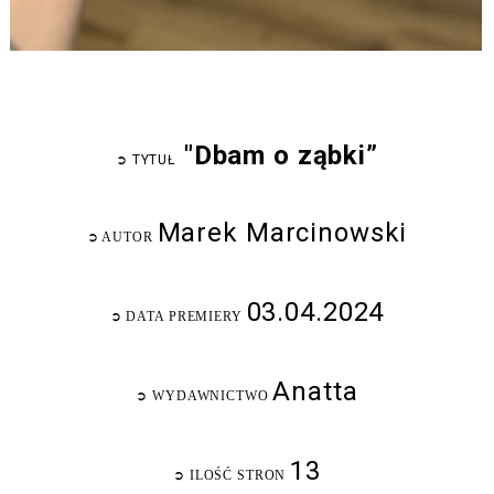
"Dbam o ząbki”
➲
TYTUŁ
Marek Marcinowski
➲
AUTOR
03.04.2024
➲
DATA PREMIERY
Anatta
➲
WYDAWNICTWO
13
➲
ILOŚĆ STRON