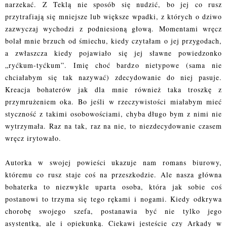
narzekać. Z Teklą nie sposób się nudzić, bo jej co rusz
przytrafiają się mniejsze lub większe wpadki, z których o dziwo
zazwyczaj wychodzi z podniesioną głową. Momentami wręcz
bolał mnie brzuch od śmiechu, kiedy czytałam o jej przygodach,
a zwłaszcza kiedy pojawiało się jej sławne powiedzonko
„ryćkum-tyćkum”. Imię choć bardzo nietypowe (sama nie
chciałabym się tak nazywać) zdecydowanie do niej pasuje.
Kreacja bohaterów jak dla mnie również taka troszkę z
przymrużeniem oka. Bo jeśli w rzeczywistości miałabym mieć
styczność z takimi osobowościami, chyba długo bym z nimi nie
wytrzymała. Raz na tak, raz na nie, to niezdecydowanie czasem
wręcz irytowało.
Autorka w swojej powieści ukazuje nam romans biurowy,
któremu co rusz staje coś na przeszkodzie. Ale nasza główna
bohaterka to niezwykle uparta osoba, która jak sobie coś
postanowi to trzyma się tego rękami i nogami. Kiedy odkrywa
chorobę swojego szefa, postanawia być nie tylko jego
asystentką, ale i opiekunką. Ciekawi jesteście czy Arkady w