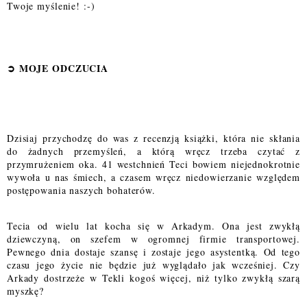
Twoje myślenie! :-)
➲
MOJE ODCZUCI
A
Dzisiaj przychodzę do was z recenzją książki, która nie skłania
do żadnych przemyśleń, a którą wręcz trzeba czytać z
przymrużeniem oka. 41 westchnień Teci bowiem niejednokrotnie
wywoła u nas śmiech, a czasem wręcz niedowierzanie względem
postępowania naszych bohaterów.
Tecia od wielu lat kocha się w Arkadym. Ona jest zwykłą
dziewczyną, on szefem w ogromnej firmie transportowej.
Pewnego dnia dostaje szansę i zostaje jego asystentką. Od tego
czasu jego życie nie będzie już wyglądało jak wcześniej. Czy
Arkady dostrzeże w Tekli kogoś więcej, niż tylko zwykłą szarą
myszkę?