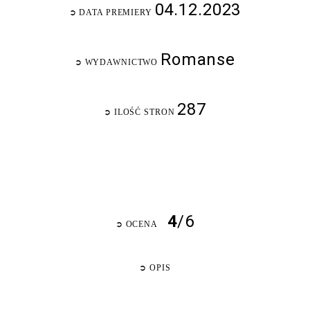
04.12.2023
➲
DATA PREMIERY
Romanse
➲
WYDAWNICTWO
287
➲
ILOŚĆ STRON
4
/6
➲
OCENA
➲
OPIS