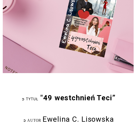
"49 westchnień Teci”
➲
TYTUŁ
Ewelina C. Lisowska
➲
AUTOR