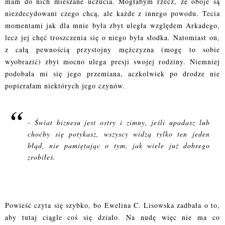
mam do nich mieszane uczucia. Mogłabym rzecz, że oboje są
niezdecydowani czego chcą, ale każde z innego powodu. Tecia
momentami jak dla mnie była zbyt uległa względem Arkadego,
lecz jej chęć troszczenia się o niego była słodka. Natomiast on,
z całą pewnością przystojny mężczyzna (mogę to sobie
wyobrazić) zbyt mocno ulega presji swojej rodziny. Niemniej
podobała mi się jego przemiana, aczkolwiek po drodze nie
popierałam niektórych jego czynów.
- Świat biznesu jest ostry i zimny, jeśli upadasz lub
choćby się potykasz, wszyscy widzą tylko ten jeden
błąd, nie pamiętając o tym, jak wiele już dobrego
zrobiłeś.
Powieść czyta się szybko, bo Ewelina C. Lisowska zadbała o to,
aby tutaj ciągle coś się działo. Na nudę więc nie ma co