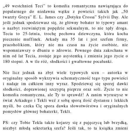
„49 westchnień Teci” to komedia romantyczna nawiązująca do
popularnego do niedawna wątku z powieści takich jak „50
twarzty Greya” E. L. James czy „Dotyku Crossa” Sylvii Day. Ale
jeśli jednak spodziewasz się, że główny bohater to typowy amant
o nazbyt rozwiniętym popędzie seksualnym, to nie tędy droga.
Tecia to 25-letnia, trochę pechowa dziewczyna, która kocha
pieczenie muffinek. Arkady ma 35 lat i jest szefem firmy,
pracoholikiem, który nie ma czasu na życie osobiste, nie
wspomniawszy o dbaniu o zdrowie. Pewnego dnia zakochana w
nim od lat Tecia, zostaje jego asystentką i zmienia jego życie o
180 stopni. A w tle róż, słodkości i gwałtowne pocałunki.
Nie licz jednak na zbyt wiele typowych scen – autorka w
oryginalny sposób wykrzywia schematyczność tego typu powieści
i nadaje im całkiem inny wyraz. Spodziewaj się sporej dawki
słodkości, doprawionej szczyptą pieprzu oraz soli. Życie to nie
komedia romantyczna, ale Ty to sprawdź! A zanim wyruszysz w
świat Arkadego i Tekli weź z sobą sporą ilość dystansu i lekkich
myśli, bo czeka Cię spora dawka słowotwórstwa i oryginalnych
pomysłów głównej bohaterki, Tekli.
PS: czy Tobie Tekla także kojarzy się z pajęczycą lub brzydką,
niezbyt młodą sekretarką szefa? Jeśli tak, to ta książka zmieni