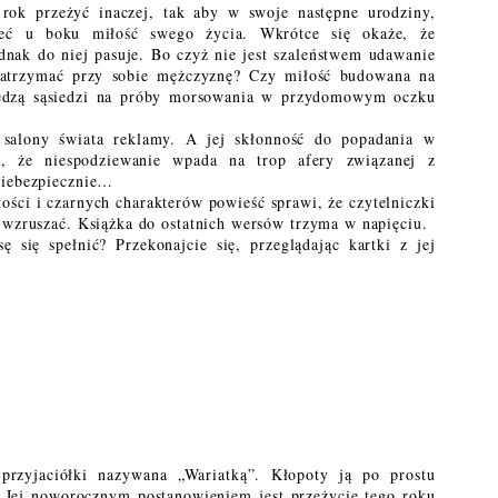
 rok przeżyć inaczej, tak aby w swoje następne urodziny,
ieć u boku miłość swego życia. Wkrótce się okaże, że
dnak do niej pasuje. Bo czyż nie jest szaleństwem udawanie
zatrzymać przy sobie mężczyznę? Czy miłość budowana na
iedzą sąsiedzi na próby morsowania w przydomowym oczku
salony świata reklamy. A jej skłonność do popadania w
ją, że niespodziewanie wpada na trop afery związanej z
 niebezpiecznie…
ości i czarnych charakterów powieść sprawi, że czytelniczki
i wzruszać. Książka do ostatnich wersów trzyma w napięciu.
się spełnić? Przekonajcie się, przeglądając kartki z jej
przyjaciółki nazywana „Wariatką”. Kłopoty ją po prostu
y. Jej noworocznym postanowieniem jest przeżycie tego roku