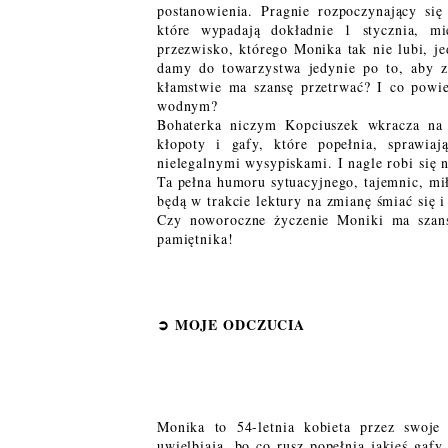
postanowienia. Pragnie rozpoczynający się
które wypadają dokładnie 1 stycznia, m
przezwisko, którego Monika tak nie lubi, je
damy do towarzystwa jedynie po to, aby 
kłamstwie ma szansę przetrwać? I co pow
wodnym?
Bohaterka niczym Kopciuszek wkracza na 
kłopoty i gafy, które popełnia, sprawia
nielegalnymi wysypiskami. I nagle robi się
Ta pełna humoru sytuacyjnego, tajemnic, mił
będą w trakcie lektury na zmianę śmiać się 
Czy noworoczne życzenie Moniki ma szansę 
pamiętnika!
➲
MOJE ODCZUCI
A
Monika to 54-letnia kobieta przez swoje 
uwielbiają, bo co rusz popełnia jakieś gaf