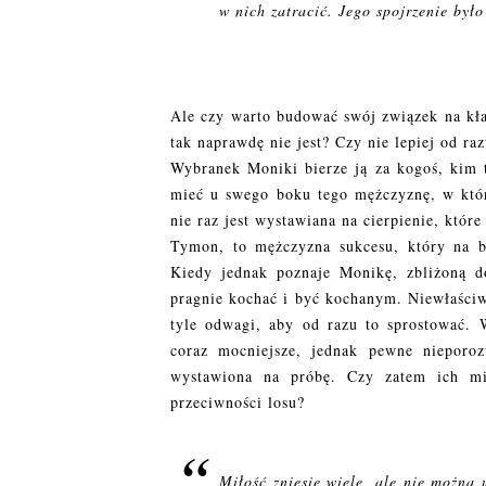
w nich zatracić. Jego spojrzenie było
Ale czy warto budować swój związek na kł
tak naprawdę nie jest? Czy nie lepiej od ra
Wybranek Moniki bierze ją za kogoś, kim t
mieć u swego boku tego mężczyznę, w któr
nie raz jest wystawiana na cierpienie, któr
Tymon, to mężczyzna sukcesu, który na br
Kiedy jednak poznaje Monikę, zbliżoną 
pragnie kochać i być kochanym. Niewłaściwi
tyle odwagi, aby od razu to sprostować. 
coraz mocniejsze, jednak pewne nieporozu
wystawiona na próbę. Czy zatem ich mi
przeciwności losu?
Miłość zniesie wiele, ale nie można