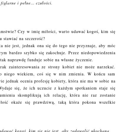
 figlarne i pełne… czułości.
amstwie? Czy w imię miłości, warto udawać kogoś, kim się
zu stawiać na szczerość?
a nie jest, jednak ona się do tego nie przyznaje, aby móc
ym bardzo szybko się zakochuje. Przez niedopowiedzenia
e tak naprawdę funduje sobie na własne życzenie.
ak zainteresowania ze strony kobiet nie może narzekać.
do niego wiekiem, coś się w nim zmienia. W końcu sam
e jednak ocenia profesję kobiety, która nie ma w sobie na
Wydaje się, że ich uczucie z każdym spotkaniem staje się
mienia skomplikują ich relację, która nie raz zostanie
łość okaże się prawdziwą, taką która pokona wszelkie
 udawać kogoś, kim się nie jest, aby zadowolić ukochaną