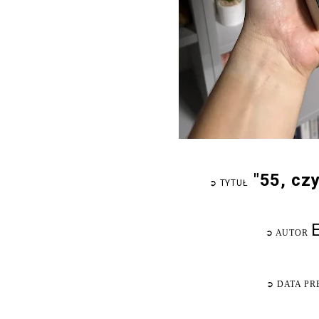
"55, cz
➲
TYTUŁ
➲
AUTOR
➲
DATA PR