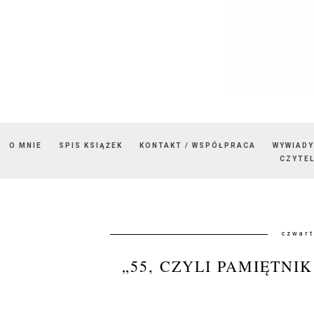
O MNIE
SPIS KSIĄŻEK
KONTAKT / WSPÓŁPRACA
WYWIADY
CZYTEL
czwart
„55, CZYLI PAMIĘTNI