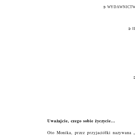
➲
WYDAWNICT
➲
I
Uważajcie, czego sobie życzycie…
Oto Monika, przez przyjaciółki nazywana 