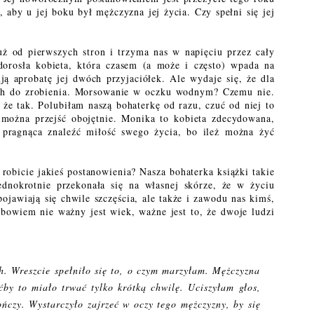
, aby u jej boku był mężczyzna jej życia. Czy spełni się jej
już od pierwszych stron i trzyma nas w napięciu przez cały
dorosła kobieta, która czasem (a może i często) wpada na
ją aprobatę jej dwóch przyjaciółek. Ale wydaje się, że dla
ych do zrobienia. Morsowanie w oczku wodnym? Czemu nie.
że tak. Polubiłam naszą bohaterkę od razu, czuć od niej to
e można przejść obojętnie. Monika to kobieta zdecydowana,
 pragnąca znaleźć miłość swego życia, bo ileż można żyć
 robicie jakieś postanowienia? Nasza bohaterka książki takie
ednokrotnie przekonała się na własnej skórze, że w życiu
pojawiają się chwile szczęścia, ale także i zawodu nas kimś,
bowiem nie ważny jest wiek, ważne jest to, że dwoje ludzi
. Wreszcie spełniło się to, o czym marzyłam. Mężczyzna
by to miało trwać tylko krótką chwilę. Uciszyłam głos,
kończy. Wystarczyło zajrzeć w oczy tego mężczyzny, by się