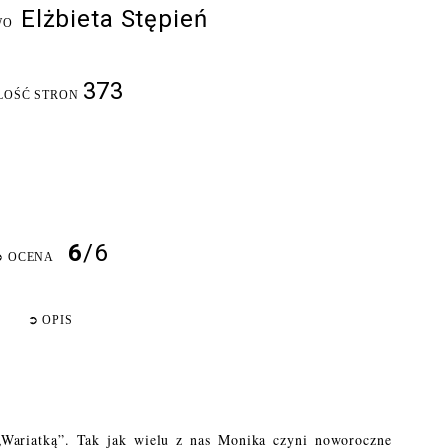
Elżbieta Stępień
WO
373
LOŚĆ STRON
6
/6
➲
OCENA
➲
OPIS
„Wariatką”. Tak jak wielu z nas Monika czyni noworoczne