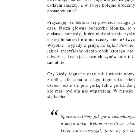
całkiem inaczej, a w swoje kolejne urodziny
postanowienie?
Przyznaję, że lektura tej powieści wciąga 
czas. Nasza główna bohaterka Monika, to 
ciekawe pomysły, które niekoniecznie zysku
naszej bohaterki nie ma rzeczy niemożliw
Wspólne
wypady z grupą na kijki? Pewnie, 
jakieś specyficzne ciepło obok którego ni
odważna, kochająca swoich synów, ale też
samotnie.
Czy kiedy żegnacie stary rok i witacie nowy
zrobiła, ale sama w ciągu tego roku, niej
czasem idzie się pod górkę lub z górki. Że 
kto miał być dla nas wsparciem. W miłości 
się kocha.
Spacerowaliśmy jak para zakochanych
u mego boku. Byłam szczęśliwa, choć
który mnie ostrzegał, że to się źle s