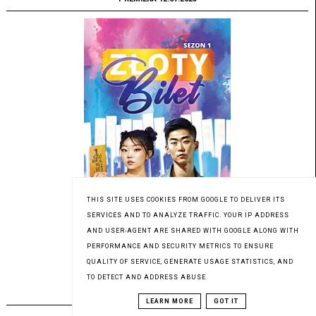
THIS SITE USES COOKIES FROM GOOGLE TO DELIVER ITS
SERVICES AND TO ANALYZE TRAFFIC. YOUR IP ADDRESS
AND USER-AGENT ARE SHARED WITH GOOGLE ALONG WITH
Patronat medialny Czytaninki
PERFORMANCE AND SECURITY METRICS TO ENSURE
QUALITY OF SERVICE, GENERATE USAGE STATISTICS, AND
TO DETECT AND ADDRESS ABUSE.
PREMIERA 19.06.2023
LEARN MORE
GOT IT