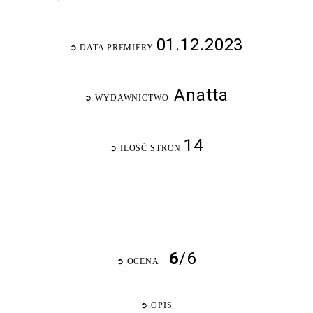
01.12.2023
➲
DATA PREMIERY
Anatta
➲
WYDAWNICTWO
14
➲
ILOŚĆ STRON
6
/6
➲
OCENA
➲
OPIS