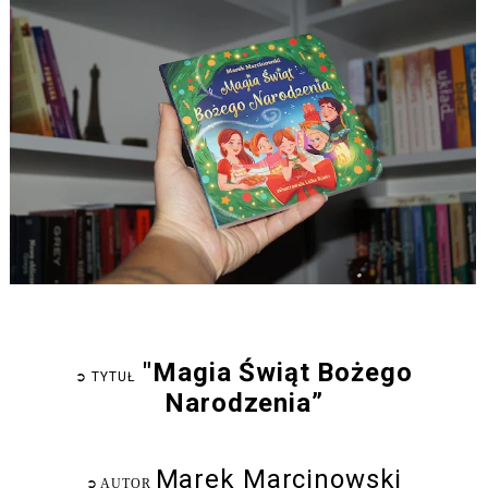
"Magia Świąt Bożego
➲
TYTUŁ
Narodzenia”
Marek Marcinowski
➲
AUTOR