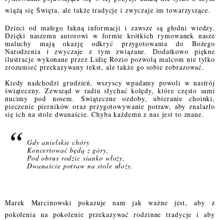
wiążą się Święta, ale także tradycje i zwyczaje im towarzyszące.
Dzieci od małego łakną informacji i zawsze są głodni wiedzy.
Dzięki naszemu autorowi w formie krótkich rymowanek nasze
maluchy mają okazję odkryć przygotowania do Bożego
Narodzenia i zwyczaje z tym związane. Dodatkowo piękne
ilustracje wykonane przez Lidię Rózio pozwolą malcom nie tylko
zrozumieć przekazywany tekst, ale także go sobie zobrazować.
Kiedy nadchodzi grudzień, wszyscy wpadamy powoli w nastrój
świąteczny. Zewsząd w radiu słychać kolędy, które często sami
nucimy pod nosem. Świąteczne ozdoby, ubieranie choinki,
pieczenie pierników oraz przygotowywanie potraw, aby znalazło
się ich na stole dwanaście. Chyba każdemu z nas jest to znane.
Gdy anielskie chóry
Koncertować będą z góry,
Pod obrus rodzic sianko włoży,
Dwanaście potraw na stole ułoży.
Marek Marcinowski pokazuje nam jak ważne jest, aby z
pokolenia na pokolenie przekazywać rodzinne tradycje i aby