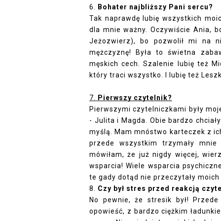
6. 
Bohater najbliższy Pani sercu?
Tak naprawdę lubię wszystkich moic
dla mnie ważny. Oczywiście Ania, bo
Jeżozwierz), bo pozwolił mi na n
mężczyznę! Była to świetna zabaw
męskich cech. Szalenie lubię też Mi
który traci wszystko. I lubię też Leszk
7. 
Pierwszy czytelnik?
Pierwszymi czytelniczkami były moje
- Julita i Magda. Obie bardzo chciał
myślą. Mam mnóstwo karteczek z ich
przede wszystkim trzymały mnie w
mówiłam, że już nigdy więcej, wier
wsparcia! Wiele wsparcia psychiczne
te gady dotąd nie przeczytały moich k
8
. 
Czy był stres przed reakcją czyt
No pewnie, że stresik był! Przed
opowieść, z bardzo ciężkim ładunki