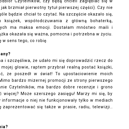
odbiór Czytelników, czy będą chcieli zagłębiać się w 
k brzmiał pierwotny tytuł pierwszej części). Czy nie 
óle będzie chciał to czytać. Na szczęście okazało się, 
h książek, współodczuwania z główną bohaterką, 
nych ma maksa emocji. Dostałam mnóstwo maili i 
ążka okazała się ważna, pomocna i potrzebna w życiu. 
 w sens tego, co robię.
dany?
a i szczęśliwa
, że udało mi się doprowadzić rzecz do 
 mojej głowie, raptem przybrał realną postać książki, 
ć, że poszedł w świat! To upostaciowienie moich 
) Mimo bardzo mizernej promocji ze strony pierwszego 
nie Czytelników, ma bardzo dobre recenzje i grono 
eć więcej? Może szerszego zasięgu! Marzy mi się, by 
 informacje o niej nie funkcjonowały tylko w mediach 
zaprezentować się także w prasie, radiu, telewizji… 
nia?