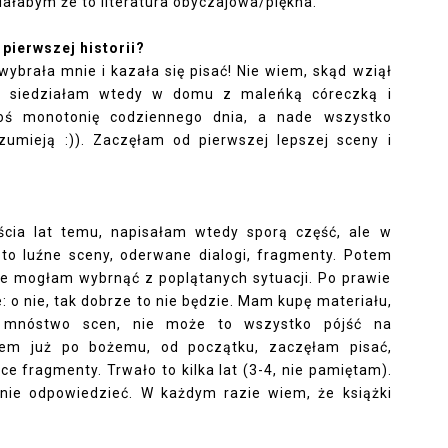
iałabym że to literatura obyczajowa/piękna.
 pierwszej historii?
ybrała mnie i kazała się pisać! Nie wiem, skąd wziął 
e siedziałam wtedy w domu z maleńką córeczką i 
oś monotonię codziennego dnia, a nade wszystko 
umieją :)). Zaczęłam od pierwszej lepszej sceny i 
cia lat temu, napisałam wtedy sporą część, ale w 
o luźne sceny, oderwane dialogi, fragmenty. Potem 
nie mogłam wybrnąć z poplątanych sytuacji. Po prawie 
o nie, tak dobrze to nie będzie. Mam kupę materiału, 
nóstwo scen, nie może to wszystko pójść na 
em już po bożemu, od początku, zaczęłam pisać, 
ce fragmenty. Trwało to kilka lat (3-4, nie pamiętam). 
nie odpowiedzieć. W każdym razie wiem, że książki 