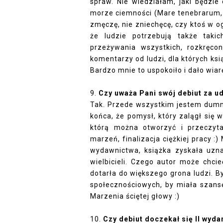
spraw. Nie wiedziałam, jaki będzie 
morze ciemności (Mare tenebrarum, ja
zmęczę, nie zniechęcę, czy ktoś w og
że ludzie potrzebują także takic
przeżywania wszystkich, rozkręco
komentarzy od ludzi, dla których ksi
Bardzo mnie to uspokoiło i dało wiarę
9. 
Czy uważa Pani swój debiut za u
Tak. Przede wszystkim jestem dumn
końca, że pomysł, który zalągł się w
którą można otworzyć i przeczyta
marzeń, finalizacja ciężkiej pracy :
wydawnictwa, książka zyskała uzna
wielbicieli. Czego autor może chci
dotarła do większego grona ludzi. By
społecznościowych, by miała szansę 
Marzenia ściętej głowy :)
10. 
Czy debiut doczekał się II wyda