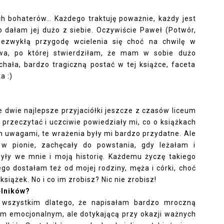
h bohaterów… Każdego traktuję poważnie, każdy jest 
 dałam jej dużo z siebie. Oczywiście Paweł (Potwór, 
iezwykłą przygodę wcielenia się choć na chwilę w 
a, po której stwierdziłam, że mam w sobie dużo 
chała, bardzo tragiczną postać w tej książce, faceta 
a :)
 dwie najlepsze przyjaciółki jeszcze z czasów liceum 
y przeczytać i uczciwie powiedziały mi, co o książkach 
 uwagami, te wrażenia były mi bardzo przydatne. Ale 
 pionie, zachęcały do powstania, gdy leżałam i 
zyły we mnie i moją historię. Każdemu życzę takiego 
go dostałam też od mojej rodziny, męża i córki, choć 
siążek. No i co im zrobisz? Nic nie zrobisz!
elników?
e wszystkim dlatego, że napisałam bardzo mroczną 
em emocjonalnym, ale dotykającą przy okazji ważnych 