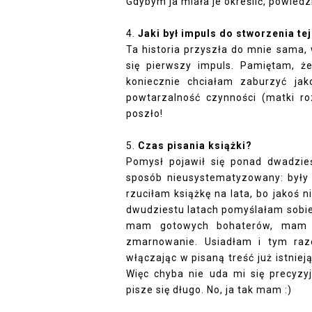
Gdybym ja miała je określić, powiedz
4. 
Jaki był impuls do stworzenia tej
Ta historia przyszła do mnie sama, w
się pierwszy impuls. Pamiętam, ż
koniecznie chciałam zaburzyć jak
powtarzalność czynności (matki roz
poszło!
5. 
Czas pisania książki?
Pomysł pojawił się ponad dwadzieś
sposób nieusystematyzowany: były t
rzuciłam książkę na lata, bo jakoś 
dwudziestu latach pomyślałam sobie: 
mam gotowych bohaterów, mam m
zmarnowanie. Usiadłam i tym raz
włączając w pisaną treść już istnieją
Więc chyba nie uda mi się precyzyj
pisze się długo. No, ja tak mam :)