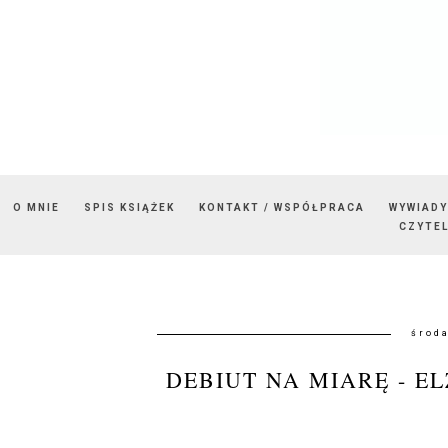
O MNIE
SPIS KSIĄŻEK
KONTAKT / WSPÓŁPRACA
WYWIADY
CZYTEL
środa
DEBIUT NA MIARĘ - E