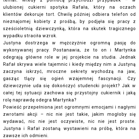
temat. Wtedy z pomocą przychodzi przypadek – w
ulubionej cukierni spotyka Rafała, który na oczach
klientów dekoruje tort. Chwilę później odbiera telefon od
nieznajomej kobiety z prośbą, by podjęła się pracy z
sześcioletnią dziewczynką, która na skutek tragicznego
wypadku straciła wzrok.
Justyna dostrzega w mężczyźnie ogromną pasję do
wykonywanej pracy. Postanawia, że to on i Martynka
odegrają główne role w jej projekcie na studia. Jednak
Rafał skrywa wiele tajemnic i kiedy między nim a Justyną
zaczyna iskrzyć, mroczne sekrety wychodzą na jaw,
gasząc tlący się ogień wzajemnej fascynacji. Czy
dziewczynie uda się dokończyć studencki projekt? Jak w
całej tej sytuacji zachowa się przystojny cukiernik i jaką
rolę naprawdę odegra Martynka?
Powieść przepełniona jest ogromnymi emocjami i nagłymi
zwrotami akcji – nic nie jest takie, jakim mogłoby się
wydawać, nic nie jest oczywiste, nic nie jest proste.
Justyna i Rafał zostaną wystawieni na próbę, która na
zawsze ich odmieni.