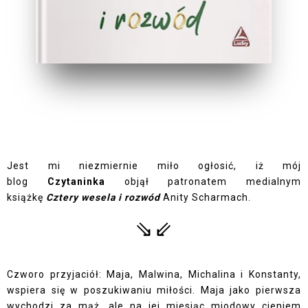
Jest mi niezmiernie miło ogłosić, iż mój
blog
Czytaninka
objął patronatem medialnym
książkę
Cztery wesela i rozwód
Anity Scharmach.
⇘⇙
Czworo przyjaciół: Maja, Malwina, Michalina i Konstanty,
wspiera się w poszukiwaniu miłości. Maja jako pierwsza
wychodzi za mąż, ale na jej miesiąc miodowy cieniem