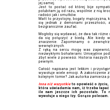
jej samej.
Jest to postać od której bije sympati
polubiłam ją od razu, wspólnie z nią kr
radości jak i smutków.
Matt to przystojny, bogaty mężczyzna, 
się jednak z demonami przeszłości,
bezgranicznie zaufać.
Mogłoby się wydawać, że dwa tak różne 
da się połączyć z biedą. Ale kiedy 
znaczenie. Zapominamy o zewnętrzn
wewnętrznych.
Z ręką na sercu mogę was zapewnić, 
niezwykłymi bohaterami. Umiejętnie pod
zbyt wiele z powieści. Historia naszych
pewnym.
Całość napisana jest lekkim i przystęp
wywołuje wiele emocji. A zakończenie zb
kolejnym tomie? Jak autorka zamierza 
Inna niż wszystkie
to opowieść o życiu, 
która uświadamia nam, iż trzeba łapać 
ile nam jeszcze ich pozostało. To r
wywołuje u niego łzy. Gorąco polecam.