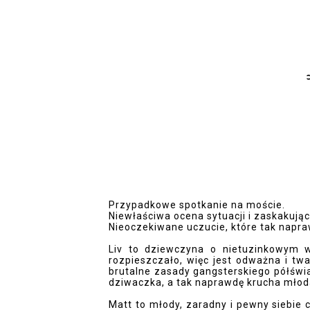
Przypadkowe spotkanie na moście.
Niewłaściwa ocena sytuacji i zaskakując
Nieoczekiwane uczucie, które tak napr
Liv to dziewczyna o nietuzinkowym wyg
rozpieszczało, więc jest odważna i tw
brutalne zasady gangsterskiego półświ
dziwaczka, a tak naprawdę krucha młoda
Matt to młody, zaradny i pewny siebie 