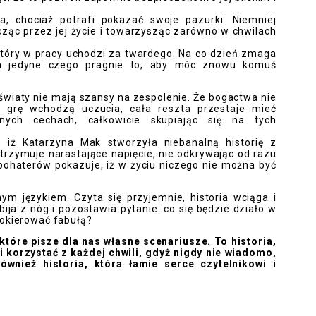
a, chociaż potrafi pokazać swoje pazurki. Niemniej
ocząc przez jej życie i towarzysząc zarówno w chwilach
który w pracy uchodzi za twardego. Na co dzień zmaga
 a jedyne czego pragnie to, aby móc znowu komuś
światy nie mają szansy na zespolenie. Że bogactwa nie
w grę wchodzą uczucia, cała reszta przestaje mieć
ych cechach, całkowicie skupiając się na tych
iż Katarzyna Mak stworzyła niebanalną historię z
trzymuje narastające napięcie, nie odkrywając od razu
 bohaterów pokazuje, iż w życiu niczego nie można być
nym językiem. Czyta się przyjemnie, historia wciąga i
ija z nóg i pozostawia pytanie: co się będzie działo w
pokierować fabułą?
które pisze dla nas własne scenariusze. To historia,
i korzystać z każdej chwili, gdyż nigdy nie wiadomo,
ównież historia, która łamie serce czytelnikowi i