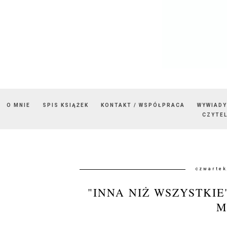
O MNIE
SPIS KSIĄŻEK
KONTAKT / WSPÓŁPRACA
WYWIADY
CZYTEL
czwartek
"INNA NIŻ WSZYSTKI
M