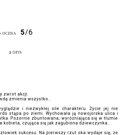
5
/6
➲
OCENA
➲
OPIS
y zwrot akcji.
awdę zmienia wszystko…
lądzie i niezwykłej sile charakteru. Życie jej nie
ardo stąpa po ziemi. Wychowała ją nowojorska ulica i
atka. Pozornie zbuntowana, wyróżniająca się w tłumie
 kobieta, czująca się jak zagubiona dziewczynka…
człowiek sukcesu. Na pierwszy rzut oka wydaje się, że