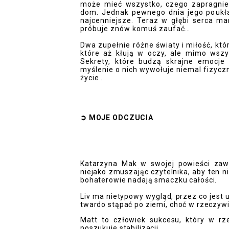
może mieć wszystko, czego zapragnie:
dom. Jednak pewnego dnia jego poukład
najcenniejsze. Teraz w głębi serca ma
próbuje znów komuś zaufać…
Dwa zupełnie różne światy i miłość, któ
które aż kłują w oczy, ale mimo wsz
Sekrety, które budzą skrajne emocje 
myślenie o nich wywołuje niemal fizyczn
życie…
➲
MOJE ODCZUCI
A
Katarzyna Mak w swojej powieści zawi
niejako zmuszając czytelnika, aby ten 
bohaterowie nadają smaczku całości.
Liv ma nietypowy wygląd, przez co jest 
twardo stąpać po ziemi, choć w rzeczywi
Matt to człowiek sukcesu, który w rz
poszukuje stabilizacji.