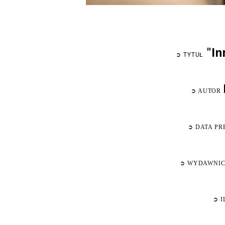
"In
➲
TYTUŁ
➲
AUTOR
➲
DATA PR
➲
WYDAWNI
➲
I