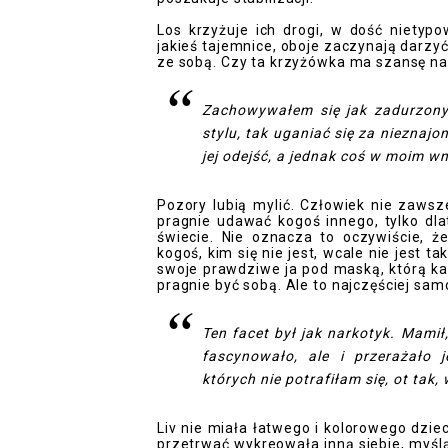
Los krzyżuje ich drogi, w dość nietypo
jakieś tajemnice, oboje zaczynają darzyć
ze sobą. Czy ta krzyżówka ma szansę n
Zachowywałem się jak zadurzony 
stylu, tak uganiać się za niezna
jej odejść, a jednak coś w moim w
Pozory lubią mylić. Człowiek nie zawsz
pragnie udawać kogoś innego, tylko dl
świecie. Nie oznacza to oczywiście, ż
kogoś, kim się nie jest, wcale nie jest 
swoje prawdziwe ja pod maską, którą ka
pragnie być sobą. Ale to najczęściej sa
Ten facet był jak narkotyk. Mamił,
fascynowało, ale i przerażało j
których nie potrafiłam się, ot tak,
Liv nie miała łatwego i kolorowego dzie
przetrwać wykreowała inną siebie, myślą