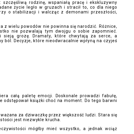
 szczęśliwą rodzinę, wspaniałą pracę i ekskluzywny
ane życie legło w gruzach i stracił to, co dla niego
rzy o stabilizacji i walcząc z demonami przeszłości,
ra z wielu powodów nie powinna się narodzić. Różnice,
ystko nie pozwalają tym dwojgu o sobie zapomnieć.
i sieją grozę. Dramaty, które chwytają za serce, a
y ból. Decyzje, które nieodwracalnie wpłyną na czyjeś
era całą paletę emocji. Doskonale prowadzi fabułę,
nie odstępował książki choć na moment. Do tego barwni
uważana za dziwaczkę przez większość ludzi. Stara się
stości jest niezwykle krucha.
eczywistości mógłby mieć wszystko, a jednak wciąż