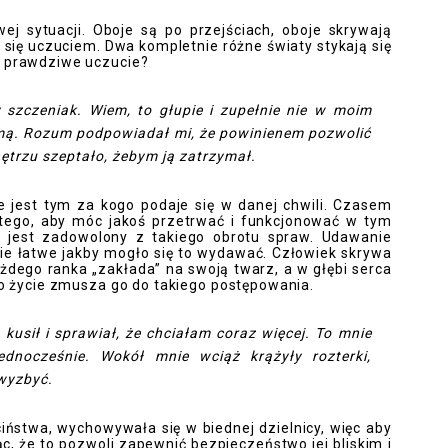
wej sytuacji. Oboje są po przejściach, oboje skrywają
 się uczuciem. Dwa kompletnie różne światy stykają się
a prawdziwe uczucie?
szczeniak. Wiem, to głupie i zupełnie nie w moim
jomą. Rozum podpowiadał mi, że powinienem pozwolić
nętrzu szeptało, żebym ją zatrzymał.
e jest tym za kogo podaje się w danej chwili. Czasem
atego, aby móc jakoś przetrwać i funkcjonować w tym
e jest zadowolony z takiego obrotu spraw. Udawanie
takie łatwe jakby mogło się to wydawać. Człowiek skrywa
żdego ranka „zakłada” na swoją twarz, a w głębi serca
mo życie zmusza go do takiego postępowania.
 kusił i sprawiał, że chciałam coraz więcej. To mnie
ednocześnie. Wokół mnie wciąż krążyły rozterki,
 wyzbyć.
ciństwa, wychowywała się w biednej dzielnicy, więc aby
c, że to pozwoli zapewnić bezpieczeństwo jej bliskim i