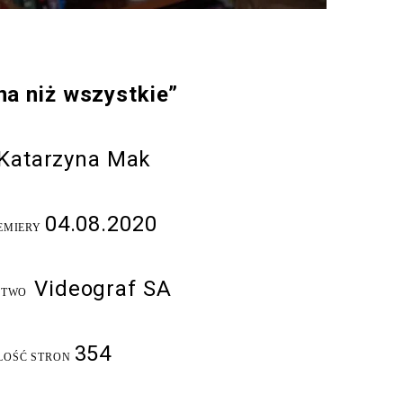
na niż wszystkie”
Katarzyna Mak
04.08.2020
EMIERY
Videograf SA
CTWO
354
LOŚĆ STRON