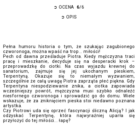
➲
OCENA
6
/6
➲
OPIS
Pełna humoru historia o tym, że szukając zagubionego
czworonoga, można wpaść na trop... miłości!
Pech od dawna prześladuje Piotra. Kiedy mężczyzna traci
pracę i mieszkanie, decyduje się na desperacki krok –
przeprowadzkę do ciotki. Na czas wyjazdu krewnej do
sanatorium, zajmuje się jej ukochanym pieskiem,
Terpentyną. Okazuje się to niemałym wyzwaniem,
szczególnie że całą uwagę Piotra zaprząta płeć piękna. Gdy
Terpentyna niespodziewanie znika, a ciotka zapowiada
wcześniejszy powrót, mężczyzna musi szybko odnaleźć
niesfornego czworonoga i sprowadzić go do domu. Wiele
wskazuje, że za zniknięciem pieska stoi niedawno poznana
artystka.
Czy Piotrowi uda się oprzeć fascynacji śliczną Alicją? I jak
odzyskać Terpentynę, która najwyraźniej uparła się
przyłożyć do tej miłości... łapę?