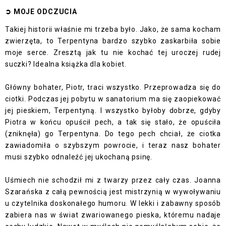
➲
MOJE ODCZUCI
A
Takiej historii właśnie mi trzeba było. Jako, że sama kocham
zwierzęta, to Terpentyna bardzo szybko zaskarbiła sobie
moje serce. Zresztą jak tu nie kochać tej uroczej rudej
suczki? Idealna
książka dla kobiet.
Główny bohater, Piotr, traci wszystko. Przeprowadza się do
ciotki. Podczas jej pobytu w sanatorium ma się zaopiekować
jej pieskiem, Terpentyną. I wszystko byłoby dobrze, gdyby
Piotra w końcu opuścił pech, a tak się stało, że opuściła
(zniknęła) go Terpentyna. Do tego pech chciał, że ciotka
zawiadomiła o szybszym powrocie, i teraz nasz bohater
musi szybko odnaleźć jej ukochaną psinę.
Uśmiech nie schodził mi z twarzy przez cały czas. Joanna
Szarańska z całą pewnością jest mistrzynią w wywoływaniu
u czytelnika doskonałego humoru. W lekki i zabawny sposób
zabiera nas w świat zwariowanego pieska, któremu nadaje