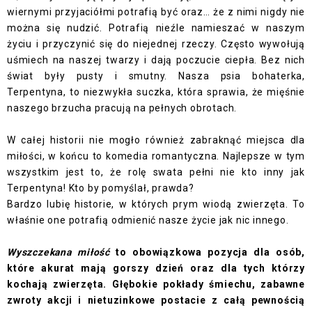
wiernymi przyjaciółmi potrafią być oraz… że z nimi nigdy nie
można się nudzić. Potrafią nieźle namieszać w naszym
życiu i przyczynić się do niejednej rzeczy. Często wywołują
uśmiech na naszej twarzy i dają poczucie ciepła. Bez nich
świat były pusty i smutny. Nasza psia bohaterka,
Terpentyna, to niezwykła suczka, która sprawia, że mięśnie
naszego brzucha pracują na pełnych obrotach.
W całej historii nie mogło również zabraknąć miejsca dla
miłości, w końcu to komedia romantyczna. Najlepsze w tym
wszystkim jest to, że rolę swata pełni nie kto inny jak
Terpentyna! Kto by pomyślał, prawda?
Bardzo lubię historie, w których prym wiodą zwierzęta. To
właśnie one potrafią odmienić nasze życie jak nic innego.
Wyszczekana miłość
to obowiązkowa pozycja dla osób,
które akurat mają gorszy dzień oraz dla tych którzy
kochają zwierzęta. Głębokie pokłady śmiechu, zabawne
zwroty akcji i nietuzinkowe postacie z całą pewnością