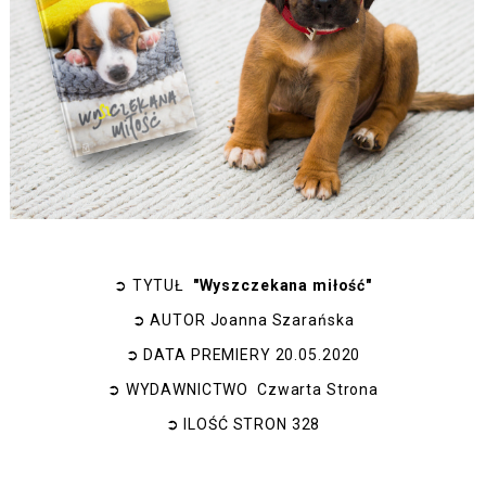
➲
TYTUŁ
"Wyszczekana miłość"
➲
AUTOR
Joanna Szarańska
➲
DATA PREMIERY
20.05.2020
➲
WYDAWNICTWO
Czwarta Strona
➲
ILOŚĆ STRON
328