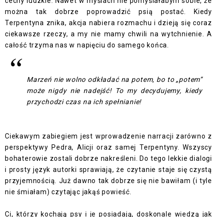
cechy ludzkie. Nawet w myślach nie pomyślałabym sobie, że
można tak dobrze poprowadzić psią postać. Kiedy
Terpentyna znika, akcja nabiera rozmachu i dzieją się coraz
ciekawsze rzeczy, a my nie mamy chwili na wytchnienie. A
całość trzyma nas w napięciu do samego końca.
Marzeń nie wolno odkładać na potem, bo to „potem”
może nigdy nie nadejść! To my decydujemy, kiedy
przychodzi czas na ich spełnianie!
Ciekawym zabiegiem jest wprowadzenie narracji zarówno z
perspektywy Pedra, Alicji oraz samej Terpentyny. Wszyscy
bohaterowie zostali dobrze nakreśleni. Do tego lekkie dialogi
i prosty język autorki sprawiają, że czytanie staje się czystą
przyjemnością. Już dawno tak dobrze się nie bawiłam (i tyle
nie śmiałam) czytając jakąś powieść.
Ci, którzy kochają psy i je posiadają, doskonale wiedzą jak