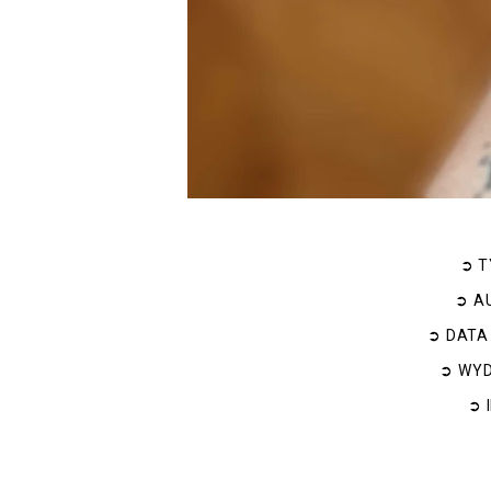
➲
T
➲
A
➲
DATA
➲
WY
➲