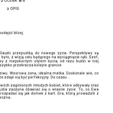
➲
OCENA
6
/6
➲
OPIS
odejść bliżej.
Klaudii przepustką do nowego życia. Perspektywy są
 było, z wizją celu będącego na wyciągnięcie ręki. Szef,
wy z niepokornym stylem bycia, od razu budzi w niej
szybko przekracza kolejne granice.
ziwu. Wzorowa żona, idealna matka. Doskonale wie, co
e zdaje się być perfekcyjny. Do czasu...
dwóch zaginionych młodych kobiet, które odbywały staż
audia zaczyna obawiać się o własne życie. To, co Ewa
ozpadać się jak domek z kart. Gra, którą prowadzili z
ieczna.