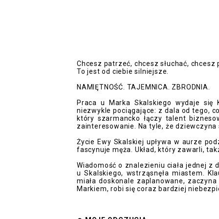
Chcesz patrzeć, chcesz słuchać, chcesz p
To jest od ciebie silniejsze.
NAMIĘTNOŚĆ. TAJEMNICA. ZBRODNIA.
Praca u Marka Skalskiego wydaje się 
niezwykle pociągające: z dala od tego, co
który szarmancko łączy talent bizneso
zainteresowanie. Na tyle, że dziewczyna 
Życie Ewy Skalskiej upływa w aurze pod
fascynuje męża. Układ, który zawarli, takż
Wiadomość o znalezieniu ciała jednej z 
u Skalskiego, wstrząsnęła miastem. Kl
miała doskonale zaplanowane, zaczyna r
Markiem, robi się coraz bardziej niebezp