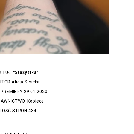
YTUŁ
"Stażystka"
UTOR
Alicja Sinicka
 PREMIERY
29.01.2020
DAWNICTWO
Kobiece
ILOŚĆ STRON
434