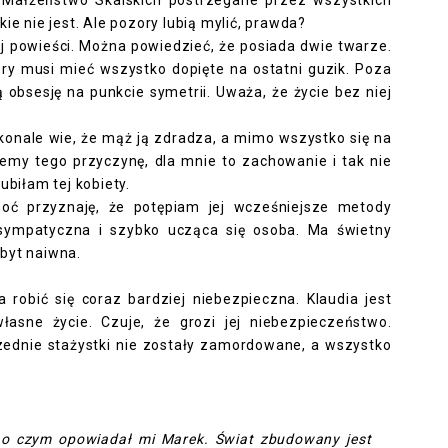
. Małżeństwo Skalskich postrzegane przez wszystkich
ie nie jest. Ale pozory lubią mylić, prawda?
j powieści. Można powiedzieć, że posiada dwie twarze.
ry musi mieć wszystko dopięte na ostatni guzik. Poza
obsesję na punkcie symetrii. Uważa, że życie bez niej
konale wie, że mąż ją zdradza, a mimo wszystko się na
emy tego przyczynę, dla mnie to zachowanie i tak nie
ubiłam tej kobiety.
choć przyznaję, że potępiam jej wcześniejsze metody
 sympatyczna i szybko ucząca się osoba. Ma świetny
byt naiwna.
 robić się coraz bardziej niebezpieczna. Klaudia jest
asne życie. Czuje, że grozi jej niebezpieczeństwo.
zednie stażystki nie zostały zamordowane, a wszystko
, o czym opowiadał mi Marek. Świat zbudowany jest