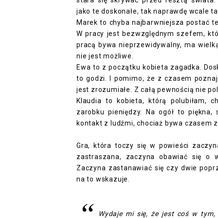
stara się skrywać przed resztą świata
jako te doskonałe, tak naprawdę wcale tak
Marek to chyba najbarwniejsza postać te
W pracy jest bezwzględnym szefem, któ
pracą bywa nieprzewidywalny, ma wielką 
nie jest możliwe.
Ewa to z początku kobieta zagadka. Dos
to godzi. I pomimo, że z czasem poznaj
jest zrozumiałe. Z całą pewnością nie pol
Klaudia to kobieta, którą polubiłam, 
zarobku pieniędzy. Na ogół to piękna,
kontakt z ludźmi, chociaż bywa czasem z
Gra, która toczy się w powieści zaczyna
zastraszana, zaczyna obawiać się o wł
Zaczyna zastanawiać się czy dwie popr
na to wskazuje.
Wydaje mi się, że jest coś w tym