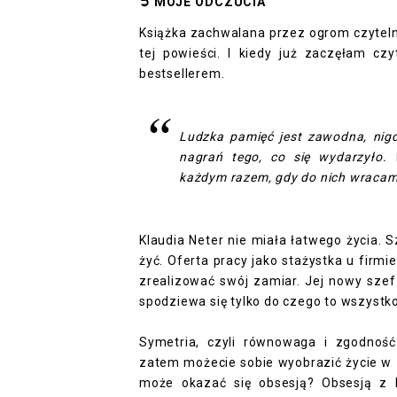
➲
MOJE ODCZUCI
A
Książka zachwalana przez ogrom czytelnik
tej powieści. I kiedy już zaczęłam cz
bestsellerem
.
Ludzka pamięć jest zawodna, nigd
nagrań tego, co się wydarzyło. 
każdym razem, gdy do nich wracam
Klaudia Neter nie miała łatwego życia.
żyć. Oferta pracy jako stażystka u firmie
zrealizować swój zamiar. Jej nowy szef
spodziewa się tylko do czego to wszystk
Symetria, czyli równowaga i zgodnoś
zatem możecie sobie wyobrazić życie w z
może okazać się obsesją? Obsesją z 