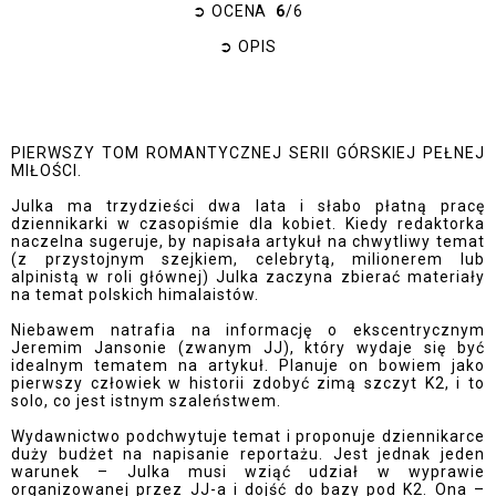
➲
OCENA
6
/6
➲
OPIS
PIERWSZY TOM ROMANTYCZNEJ SERII GÓRSKIEJ PEŁNEJ
MIŁOŚCI.
Julka ma trzydzieści dwa lata i słabo płatną pracę
dziennikarki w czasopiśmie dla kobiet. Kiedy redaktorka
naczelna sugeruje, by napisała artykuł na chwytliwy temat
(z przystojnym szejkiem, celebrytą, milionerem lub
alpinistą w roli głównej) Julka zaczyna zbierać materiały
na temat polskich himalaistów.
Niebawem natrafia na informację o ekscentrycznym
Jeremim Jansonie (zwanym JJ), który wydaje się być
idealnym tematem na artykuł. Planuje on bowiem jako
pierwszy człowiek w historii zdobyć zimą szczyt K2, i to
solo, co jest istnym szaleństwem.
Wydawnictwo podchwytuje temat i proponuje dziennikarce
duży budżet na napisanie reportażu. Jest jednak jeden
warunek – Julka musi wziąć udział w wyprawie
organizowanej przez JJ-a i dojść do bazy pod K2. Ona –