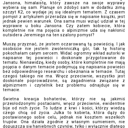
Jansona, himalaistę, który zawsze na swoje wyprawy
wybiera się sam. Planuje on zdobyć sam w dodatku zimą
szczyt K2, co wydaje jej się idealnym tematem. Z czasem
pomysł z artykułem przeradza się w napisanie książki, jest
jednak pewien warunek. Ona sama musi wziąć udział w tej
wyprawie u boku Jansona. Czy zatem kobiecie, która
kompletnie nie ma pojęcia o alpinizmie uda się nakłonić
outsidera Jeremiego na ten szalony pomysł?
Muszę przyznać, że jestem oczarowaną tą powieścią. I jak
osobiście nie jestem zwolenniczką gór, tak tę historię
pokochałam całym sercem. Widać ogromny wkład autorki w
napisanie tej powieści i doskonałe przygotowanie do
tematu. Nienawidzę, kiedy osoby, które kompletnie nie mają
pojęcia o danym temacie podejmują się napisania powieści
bez odpowiedniego researchu i obeznania w temacie. Tutaj
czegoś takiego nie ma. Wręcz przeciwnie, wszystko jest
doskonale poprowadzone, są zagadnienia związane z
alpinizmem i czytelnik bez problemu odnajduje się w
temacie.
Świetna kreacja bohaterów, którzy nie są jakimiś
przesłodzonymi postaciami, wręcz przeciwnie, ewidentnie
bije od nich życie. To ludzie z krwi i kości, którzy wiedzą
czego chcą od życia. Julka to kobieta, która dąży do
postawionego sobie celu, jednak nie kosztem wszelkich
trupów. Ona działa zgodnie z własnym sumieniem, nie
dopuszcza się haniebnych czynów, tylko i wyłącznie dlatego