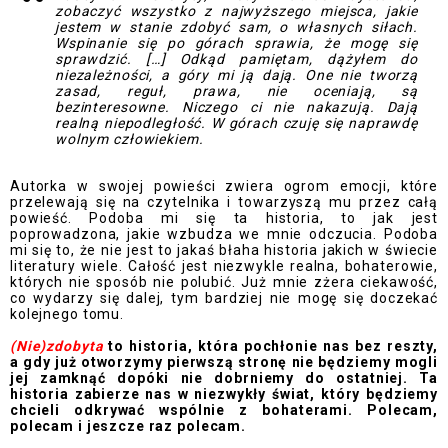
zobaczyć wszystko z najwyższego miejsca, jakie
jestem w stanie zdobyć sam, o własnych siłach.
Wspinanie się po górach sprawia, że mogę się
sprawdzić. […] Odkąd pamiętam, dążyłem do
niezależności, a góry mi ją dają. One nie tworzą
zasad, reguł, prawa, nie oceniają, są
bezinteresowne. Niczego ci nie nakazują. Dają
realną niepodległość. W górach czuję się naprawdę
wolnym człowiekiem.
Autorka w swojej powieści zwiera ogrom emocji, które
przelewają się na czytelnika i towarzyszą mu przez całą
powieść. Podoba mi się ta historia, to jak jest
poprowadzona, jakie wzbudza we mnie odczucia. Podoba
mi się to, że nie jest to jakaś błaha historia jakich w świecie
literatury wiele. Całość jest niezwykle realna, bohaterowie,
których nie sposób nie polubić. Już mnie zżera ciekawość,
co wydarzy się dalej, tym bardziej nie mogę się doczekać
kolejnego tomu.
(Nie)zdobyta
to historia, która pochłonie nas bez reszty,
a gdy już otworzymy pierwszą stronę nie będziemy mogli
jej zamknąć dopóki nie dobrniemy do ostatniej. Ta
historia zabierze nas w niezwykły świat, który będziemy
chcieli odkrywać wspólnie z bohaterami. Polecam,
polecam i jeszcze raz polecam.