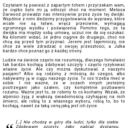
Czytałam tę powieść z zapartym tchem i przyrzekam wam,
że ciężko było mi ją odłożyć choć na moment. Melissa
Darwood prowadzi nas intensywnie przez życie tej dwójki.
Wspólnie z nimi śledzimy przygotowania do wyprawy, które
wcale nie są łatwe, wręcz przeciwnie, wymagają
ogromnego wysiłku i poświęcenia. Pomimo tego, że ta
dwójka ma między sobą umowę, uczuć nie da się oszukać.
Na kilometr widać, że jedno ciągnie do drugiego, choć nie
chcą się przed tym przyznać. Jeremi jest tajemniczy, nie
chce za wiele zdradzać o swojej przeszłości, a Julka
bardzo chce poznać go z każdej strony.
Ludzie na świecie często nie rozumieją, dlaczego himalaiści
tak bardzo kochają zdobywać szczyty i często ryzykować
własne życie. Ale czy można dyskutować z naszymi
pasjami? Albo się rodzimy z miłością do czegoś, albo
nabywamy ją w ciągu naszego życia. To coś trzeba mieć w
sobie. I nie ważne, że w oczach innych jesteśmy
postrzegani jako szaleni, czy kompletnie pozbawieni
rozumu. Ważne jest to, że robimy to co kochamy. Wszak, że
alpiniści żyją z większą świadomością czyhającej na nich
śmierci, ale robią to z własnego wyboru, robią to, bo to
kochają, nawet za taką cenę jaką jest ich życie.
[…] Nie chodzę w góry dla ludzi, tylko dla siebie.
Zdobywam szczyty, żeby nabrać dystansu,