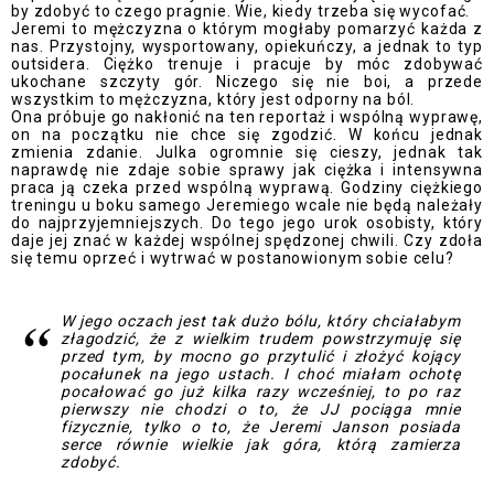
by zdobyć to czego pragnie. Wie, kiedy trzeba się wycofać.
Jeremi to mężczyzna o którym mogłaby pomarzyć każda z
nas. Przystojny, wysportowany, opiekuńczy, a jednak to typ
outsidera. Ciężko trenuje i pracuje by móc zdobywać
ukochane szczyty gór. Niczego się nie boi, a przede
wszystkim to mężczyzna, który jest odporny na ból.
Ona próbuje go nakłonić na ten reportaż i wspólną wyprawę,
on na początku nie chce się zgodzić. W końcu jednak
zmienia zdanie. Julka ogromnie się cieszy, jednak tak
naprawdę nie zdaje sobie sprawy jak ciężka i intensywna
praca ją czeka przed wspólną wyprawą. Godziny ciężkiego
treningu u boku samego Jeremiego wcale nie będą należały
do najprzyjemniejszych. Do tego jego urok osobisty, który
daje jej znać w każdej wspólnej spędzonej chwili. Czy zdoła
się temu oprzeć i wytrwać w postanowionym sobie celu?
W jego oczach jest tak dużo bólu, który chciałabym
złagodzić, że z wielkim trudem powstrzymuję się
przed tym, by mocno go przytulić i złożyć kojący
pocałunek na jego ustach. I choć miałam ochotę
pocałować go już kilka razy wcześniej, to po raz
pierwszy nie chodzi o to, że JJ pociąga mnie
fizycznie, tylko o to, że Jeremi Janson posiada
serce równie wielkie jak góra, którą zamierza
zdobyć.