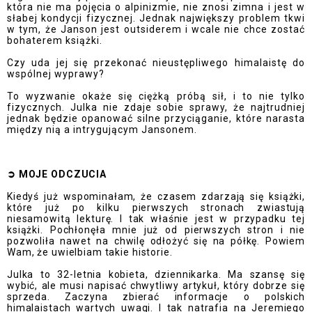
która nie ma pojęcia o alpinizmie, nie znosi zimna i jest w
słabej kondycji fizycznej. Jednak największy problem tkwi
w tym, że Janson jest outsiderem i wcale nie chce zostać
bohaterem książki.
Czy uda jej się przekonać nieustępliwego himalaistę do
wspólnej wyprawy?
To wyzwanie okaże się ciężką próbą sił, i to nie tylko
fizycznych. Julka nie zdaje sobie sprawy, że najtrudniej
jednak będzie opanować silne przyciąganie, które narasta
między nią a intrygującym Jansonem.
➲
MOJE ODCZUCI
A
Kiedyś już wspominałam, że czasem zdarzają się książki,
które już po kilku pierwszych stronach zwiastują
niesamowitą lekturę. I tak właśnie jest w przypadku tej
książki. Pochłonęła mnie już od pierwszych stron i nie
pozwoliła nawet na chwilę odłożyć się na półkę. Powiem
Wam, że uwielbiam takie historie.
Julka to 32-letnia kobieta, dziennikarka. Ma szansę się
wybić, ale musi napisać chwytliwy artykuł, który dobrze się
sprzeda. Zaczyna zbierać informacje o polskich
himalaistach wartych uwagi. I tak natrafia na Jeremiego